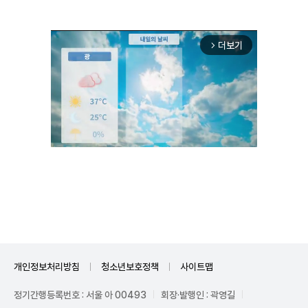
더보기
arrow_forward_ios
Unmute
개인정보처리방침
청소년보호정책
사이트맵
정기간행등록번호 : 서울 아 00493
회장·발행인 : 곽영길