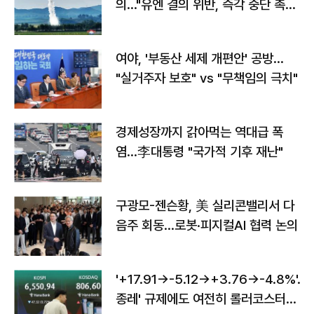
의…"유엔 결의 위반, 즉각 중단 촉
구"
여야, '부동산 세제 개편안' 공방…
"실거주자 보호" vs "무책임의 극치"
경제성장까지 갉아먹는 역대급 폭
염…李대통령 "국가적 기후 재난"
구광모-젠슨황, 美 실리콘밸리서 다
음주 회동…로봇·피지컬AI 협력 논의
'+17.91→-5.12→+3.76→-4.8%'…'
종레' 규제에도 여전히 롤러코스터