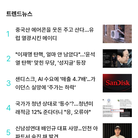
트렌드뉴스
중국산 에어콘을 웃돈 주고 산다...유
1
럽 열광시킨 메이디
"이재명 탄핵, 얼마 안 남았다"...'윤석
2
열 탄핵' 맞힌 무당, '성지글' 등장
샌디스크, AI 수요에 '매출 4.7배'…가
3
이던스 실망에 '주가는 하락'
국가가 청년 상대로 '통수'?...청년미
4
래적금 12% 준다더니 "응, 오류야"
신남성연대 배인규 대표 사망…인천 아
5
파트서 숨진 채 발견