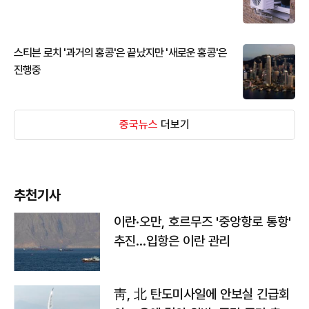
스티븐 로치 '과거의 홍콩'은 끝났지만 '새로운 홍콩'은
진행중
중국뉴스
더보기
추천기사
이란·오만, 호르무즈 '중앙항로 통항'
추진…입항은 이란 관리
靑, 北 탄도미사일에 안보실 긴급회