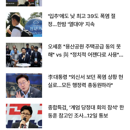
타는 코스피
'입추'에도 낮 최고 39도 폭염 절
정…한밤 '열대야' 지속
오세훈 "용산공원 주택공급 동의 못
해" vs 與 "정치적 어젠다로 사용"
맞불
李대통령 "외신서 보던 폭염 상황 현
실로…모든 행정력 총동원하라"
종합특검, '계엄 당정대 회의 참석' 한
동훈 참고인 조사...12일 통보