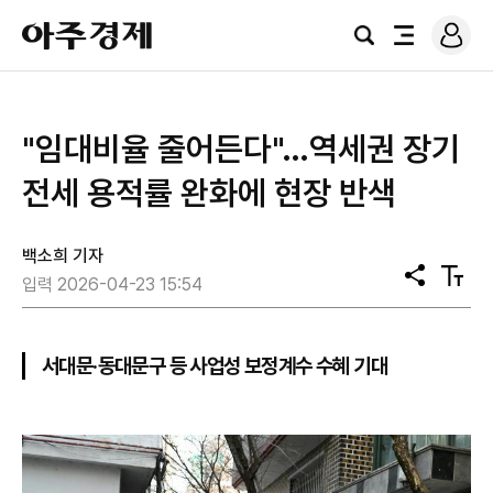
로
아
그
검
전
주
인
색
체
경
메
제
뉴
"임대비율 줄어든다"…역세권 장기
전세 용적률 완화에 현장 반색
백소희 기자
공
텍
입력 2026-04-23 15:54
유
스
트
크
기
서대문·동대문구 등 사업성 보정계수 수혜 기대