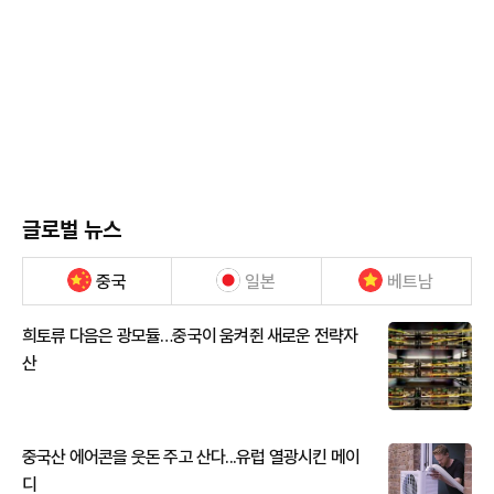
글로벌 뉴스
중국
일본
베트남
희토류 다음은 광모듈…중국이 움켜쥔 새로운 전략자
산
중국산 에어콘을 웃돈 주고 산다...유럽 열광시킨 메이
디