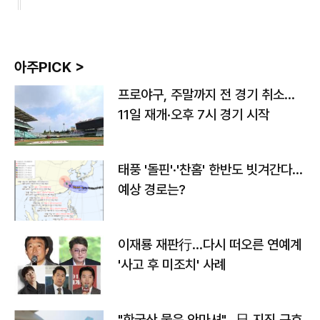
아주PICK >
프로야구, 주말까지 전 경기 취소…
11일 재개·오후 7시 경기 시작
태풍 '돌핀'·'찬홈' 한반도 빗겨간다…
예상 경로는?
이재룡 재판行…다시 떠오른 연예계
'사고 후 미조치' 사례
"한국산 물은 안마셔"…日 지진 구호