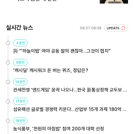
실시간 뉴스
08.07 08:38
UPDATE
4분전
與 "'하늘이법' 여야 공동 발의 괜찮아…그것이 협치"
9분전
'캐시딜' 캐시워크 돈 버는 퀴즈, 정답은?
14분전
관세전쟁 '엔드게임' 윤곽 나오나…한국 新통상정책 교두보 활
용해야
17분전
섬유패션 글로벌 경쟁력 키운다…산업부 15개 과제 180억 지
원
18분전
농식품부, '천원의 아침밥' 참여 200개 대학 선정