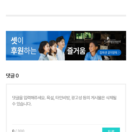
댓글
0
0
/ 300