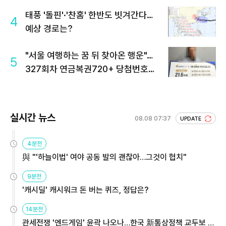
태풍 '돌핀'·'찬홈' 한반도 빗겨간다…
4
예상 경로는?
"서울 여행하는 꿈 뒤 찾아온 행운"…
5
327회차 연금복권720+ 당첨번호조
회 주목
실시간 뉴스
08.08 07:37
UPDATE
4분전
與 "'하늘이법' 여야 공동 발의 괜찮아…그것이 협치"
9분전
'캐시딜' 캐시워크 돈 버는 퀴즈, 정답은?
14분전
관세전쟁 '엔드게임' 윤곽 나오나…한국 新통상정책 교두보 활