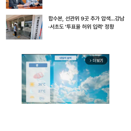
합수본, 선관위 9곳 추가 압색…강남
·서초도 '투표율 허위 입력' 정황
더보기
arrow_forward_ios
Unmute