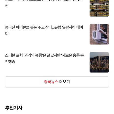
산
중국산 에어콘을 웃돈 주고 산다...유럽 열광시킨 메이
디
스티븐 로치 '과거의 홍콩'은 끝났지만 '새로운 홍콩'은
진행중
중국뉴스
더보기
추천기사