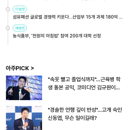
용해야
17분전
섬유패션 글로벌 경쟁력 키운다…산업부 15개 과제 180억 지
원
18분전
농식품부, '천원의 아침밥' 참여 200개 대학 선정
아주PICK >
"속옷 빨고 졸업식까지"…근육병 학
생 돌본 공익, 코미디언 김규원이었
다
"경솔한 언행 깊이 반성"…고개 숙인
신동엽, 무슨 일이길래?