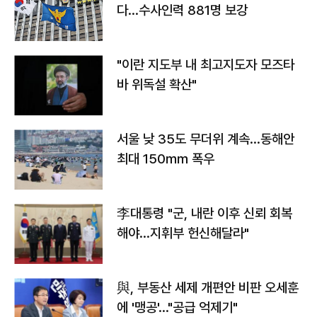
다…수사인력 881명 보강
"이란 지도부 내 최고지도자 모즈타
바 위독설 확산"
서울 낮 35도 무더위 계속…동해안
최대 150㎜ 폭우
李대통령 "군, 내란 이후 신뢰 회복
해야…지휘부 헌신해달라"
與, 부동산 세제 개편안 비판 오세훈
에 '맹공'…"공급 억제기"