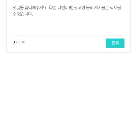
0
/ 300
등록