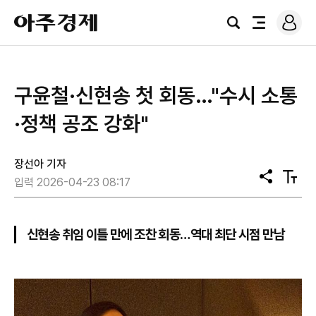
로
아
그
검
전
주
인
색
체
경
메
제
뉴
구윤철·신현송 첫 회동…"수시 소통
·정책 공조 강화"
장선아 기자
공
텍
입력 2026-04-23 08:17
유
스
트
크
기
신현송 취임 이틀 만에 조찬 회동…역대 최단 시점 만남