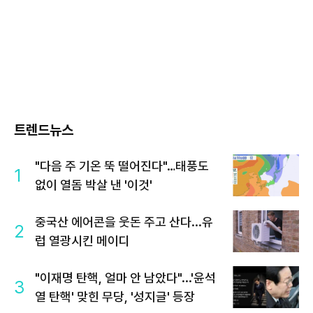
트렌드뉴스
"다음 주 기온 뚝 떨어진다"…태풍도
1
없이 열돔 박살 낸 '이것'
중국산 에어콘을 웃돈 주고 산다...유
2
럽 열광시킨 메이디
"이재명 탄핵, 얼마 안 남았다"...'윤석
3
열 탄핵' 맞힌 무당, '성지글' 등장