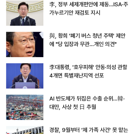
李, 정부 세제개편안에 제동…ISA·주
가누르기안 재검토 지시
與, 황희 '폐기 버스 청년 주택' 제안
에 "당 입장과 무관…개인 의견"
李대통령, '호우피해' 안동·의성 관할
4개면 특별재난지역 선포
AI 반도체가 뒤집은 수출 순위…韓·
대만, 사상 첫 日 추월
경찰, 9월부터 '제 가족 사건' 못 맡는