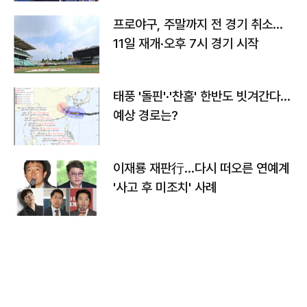
프로야구, 주말까지 전 경기 취소…
11일 재개·오후 7시 경기 시작
태풍 '돌핀'·'찬홈' 한반도 빗겨간다…
예상 경로는?
이재룡 재판行…다시 떠오른 연예계
'사고 후 미조치' 사례