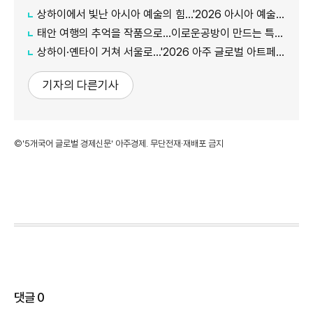
상하이에서 빛난 아시아 예술의 힘…'2026 아시아 예술인상' 첫 주인공 탄생
태안 여행의 추억을 작품으로…이로운공방이 만드는 특별한 체험
상하이·옌타이 거쳐 서울로…'2026 아주 글로벌 아트페어' 예술로 세계 잇다
기자의 다른기사
©'5개국어 글로벌 경제신문' 아주경제. 무단전재·재배포 금지
댓글
0