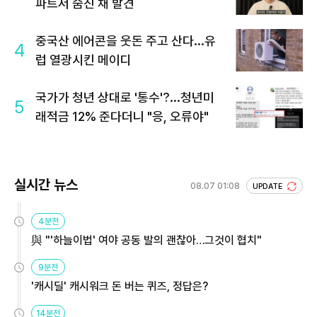
파트서 숨진 채 발견
중국산 에어콘을 웃돈 주고 산다...유
4
럽 열광시킨 메이디
국가가 청년 상대로 '통수'?...청년미
5
래적금 12% 준다더니 "응, 오류야"
실시간 뉴스
08.07 01:08
UPDATE
4분전
與 "'하늘이법' 여야 공동 발의 괜찮아…그것이 협치"
9분전
'캐시딜' 캐시워크 돈 버는 퀴즈, 정답은?
14분전