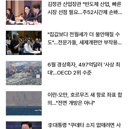
김정관 산업장관 "반도체 산업, 빠른
시장 선점 필요…주52시간제 손봐
야"
"집값보다 전월세가 더 불안해질 수
도"…전문가들, 세제개편안 부작용
우려
6월 경상흑자, 497억달러 '사상 최
대'…OECD 2위 수준
이란·오만, 호르무즈 새 항로 좌표 합
의…"전면 개방은 아냐"
李대통령 "쿠데타 소지 없애려면 사