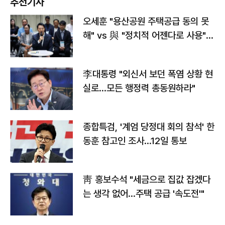
추천기사
오세훈 "용산공원 주택공급 동의 못
해" vs 與 "정치적 어젠다로 사용"
맞불
李대통령 "외신서 보던 폭염 상황 현
실로…모든 행정력 총동원하라"
종합특검, '계엄 당정대 회의 참석' 한
동훈 참고인 조사...12일 통보
靑 홍보수석 "세금으로 집값 잡겠다
는 생각 없어…주택 공급 '속도전'"