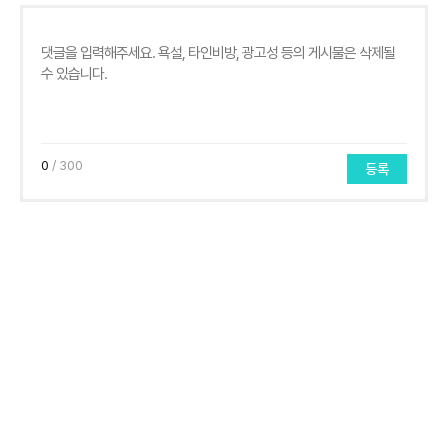
0
/ 300
등록