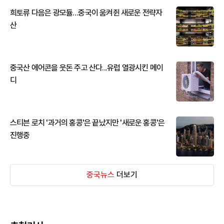
희토류 다음은 광모듈…중국이 움켜쥔 새로운 전략자
산
중국산 에어콘을 웃돈 주고 산다...유럽 열광시킨 메이
디
스티븐 로치 '과거의 홍콩'은 끝났지만 '새로운 홍콩'은
진행중
중국뉴스
더보기