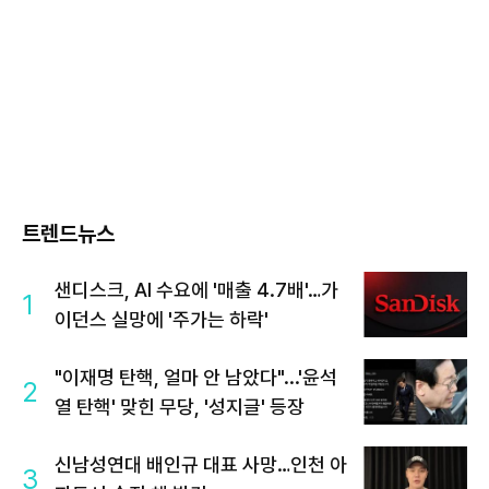
트렌드뉴스
샌디스크, AI 수요에 '매출 4.7배'…가
1
이던스 실망에 '주가는 하락'
"이재명 탄핵, 얼마 안 남았다"...'윤석
2
열 탄핵' 맞힌 무당, '성지글' 등장
신남성연대 배인규 대표 사망…인천 아
3