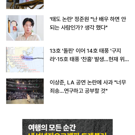
'태도 논란' 정준원 "난 배우 하면 안
되는 사람인가? 생각 했다"
13호 '돌핀' 이어 14호 태풍 '구지
라'·15호 태풍 '찬홈' 발생…현재 위
치와 이동경로는?
이상준, LA 공연 논란에 사과 "너무
죄송…연구하고 공부할 것"