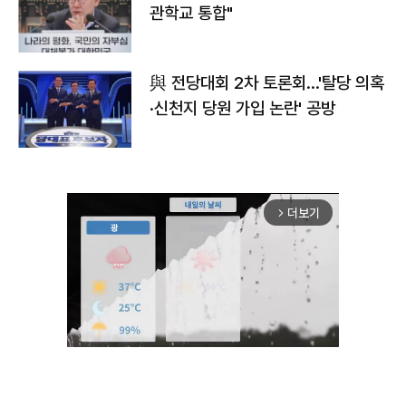
관학교 통합"
與 전당대회 2차 토론회…'탈당 의혹
·신천지 당원 가입 논란' 공방
더보기
arrow_forward_ios
Mute