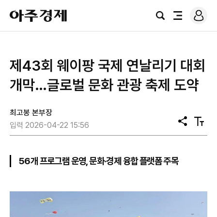
로
아
그
검
전
주
인
색
체
경
메
제
뉴
제43회 웨이팡 국제 연날리기 대회
개막…글로벌 문화 관광 축제 도약
최고봉 본부장
공
텍
입력 2026-04-22 15:56
유
스
트
크
기
56개 프로그램 운영, 문화·경제 융합 플랫폼 주목