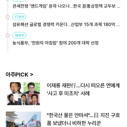
관세전쟁 '엔드게임' 윤곽 나오나…한국 新통상정책 교두보 활
용해야
17분전
섬유패션 글로벌 경쟁력 키운다…산업부 15개 과제 180억 지
원
18분전
농식품부, '천원의 아침밥' 참여 200개 대학 선정
아주PICK >
이재룡 재판行…다시 떠오른 연예계
'사고 후 미조치' 사례
"한국산 물은 안마셔"…日 지진 구호
품 보냈더니 비하한 누리꾼