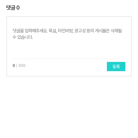
댓글
0
0
/ 300
등록