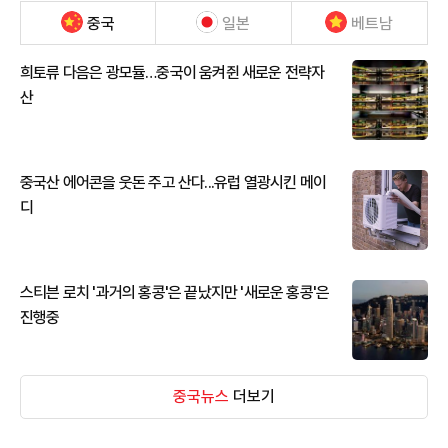
중국
일본
베트남
희토류 다음은 광모듈…중국이 움켜쥔 새로운 전략자
산
중국산 에어콘을 웃돈 주고 산다...유럽 열광시킨 메이
디
스티븐 로치 '과거의 홍콩'은 끝났지만 '새로운 홍콩'은
진행중
중국뉴스
더보기