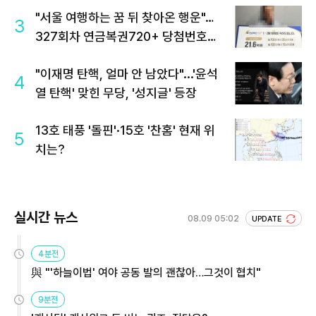
"서울 여행하는 꿈 뒤 찾아온 행운"…
3
327회차 연금복권720+ 당첨번호조
회 주목
"이재명 탄핵, 얼마 안 남았다"...'윤석
4
열 탄핵' 맞힌 무당, '성지글' 등장
13호 태풍 '돌핀'·15호 '찬홈' 현재 위
5
치는?
실시간 뉴스
08.09 05:02
UPDATE
4분전
與 "'하늘이법' 여야 공동 발의 괜찮아…그것이 협치"
9분전