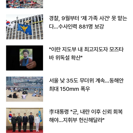
경찰, 9월부터 '제 가족 사건' 못 맡는
다…수사인력 881명 보강
"이란 지도부 내 최고지도자 모즈타
바 위독설 확산"
서울 낮 35도 무더위 계속…동해안
최대 150㎜ 폭우
李대통령 "군, 내란 이후 신뢰 회복
해야…지휘부 헌신해달라"