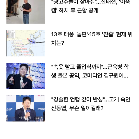
"광고주들이 찾아줘"…진태현, '이숙
캠' 하차 후 근황 공개
13호 태풍 '돌핀'·15호 '찬홈' 현재 위
치는?
"속옷 빨고 졸업식까지"…근육병 학
생 돌본 공익, 코미디언 김규원이었
다
"경솔한 언행 깊이 반성"…고개 숙인
신동엽, 무슨 일이길래?