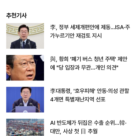
추천기사
李, 정부 세제개편안에 제동…ISA·주
가누르기안 재검토 지시
與, 황희 '폐기 버스 청년 주택' 제안
에 "당 입장과 무관…개인 의견"
李대통령, '호우피해' 안동·의성 관할
4개면 특별재난지역 선포
AI 반도체가 뒤집은 수출 순위…韓·
대만, 사상 첫 日 추월