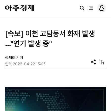
로
아
그
검
전
주
인
색
체
경
메
제
뉴
[속보] 이천 고담동서 화재 발생
…"연기 발생 중"
정세희 기자
공
텍
입력 2026-04-22 15:05
유
스
트
크
기