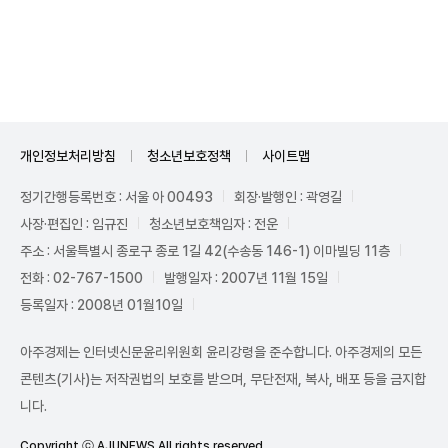
Mute
개인정보처리방침
청소년보호정책
사이트맵
정기간행등록번호 : 서울 아 00493
회장·발행인 : 곽영길
사장·편집인 : 임규진
청소년보호책임자 : 전운
주소 : 서울특별시 종로구 종로 1길 42(수송동 146-1) 이마빌딩 11층
전화 : 02-767-1500
발행일자 : 2007년 11월 15일
등록일자 : 2008년 01월10일
아주경제는 인터넷신문윤리위원회 윤리강령을 준수합니다. 아주경제의 모든
콘텐츠(기사)는 저작권법의 보호를 받으며, 무단전재, 복사, 배포 등을 금지합
니다.
Copyright ⓒ AJUNEWS All rights reserved.