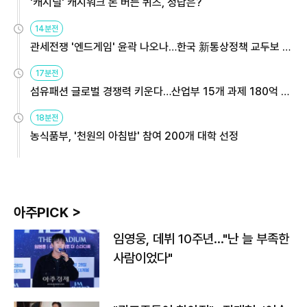
'캐시딜' 캐시워크 돈 버는 퀴즈, 정답은?
14분전
관세전쟁 '엔드게임' 윤곽 나오나…한국 新통상정책 교두보 활
용해야
17분전
섬유패션 글로벌 경쟁력 키운다…산업부 15개 과제 180억 지
원
18분전
농식품부, '천원의 아침밥' 참여 200개 대학 선정
아주PICK >
임영웅, 데뷔 10주년…"난 늘 부족한
사람이었다"