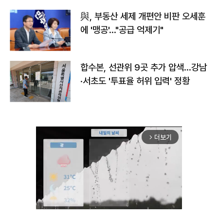
與, 부동산 세제 개편안 비판 오세훈
에 '맹공'…"공급 억제기"
합수본, 선관위 9곳 추가 압색…강남
·서초도 '투표율 허위 입력' 정황
더보기
arrow_forward_ios