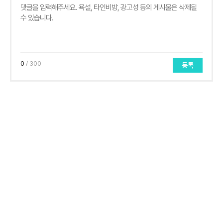
0
/ 300
등록