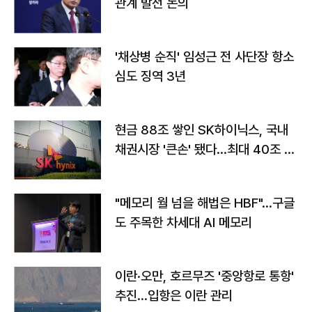
관계 발전 논의
'채상병 순직' 임성근 전 사단장 항소
심도 징역 3년
현금 88조 쌓인 SK하이닉스, 국내
채권시장 '큰손' 됐다…최대 40조 투
자
"메모리 월 넘을 해법은 HBF"…구글
도 주목한 차세대 AI 메모리
이란·오만, 호르무즈 '중앙항로 통항'
추진…입항은 이란 관리