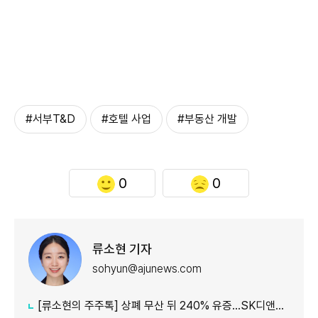
#서부T&D
#호텔 사업
#부동산 개발
0
0
류소현 기자
sohyun@ajunews.com
[류소현의 주주톡] 상폐 무산 뒤 240% 유증…SK디앤디는 주주를 설득했나?