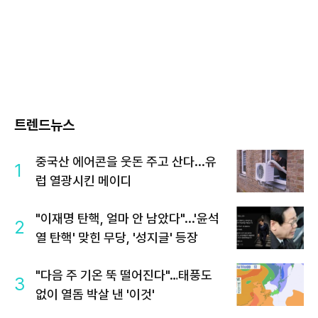
트렌드뉴스
중국산 에어콘을 웃돈 주고 산다...유
1
럽 열광시킨 메이디
"이재명 탄핵, 얼마 안 남았다"...'윤석
2
열 탄핵' 맞힌 무당, '성지글' 등장
"다음 주 기온 뚝 떨어진다"…태풍도
3
없이 열돔 박살 낸 '이것'