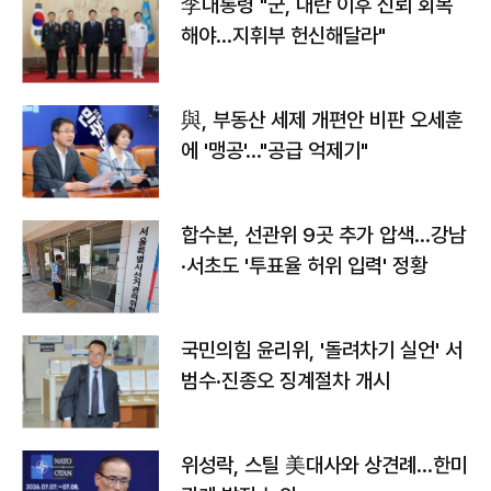
李대통령 "군, 내란 이후 신뢰 회복
해야…지휘부 헌신해달라"
與, 부동산 세제 개편안 비판 오세훈
에 '맹공'…"공급 억제기"
합수본, 선관위 9곳 추가 압색…강남
·서초도 '투표율 허위 입력' 정황
국민의힘 윤리위, '돌려차기 실언' 서
범수·진종오 징계절차 개시
위성락, 스틸 美대사와 상견례…한미