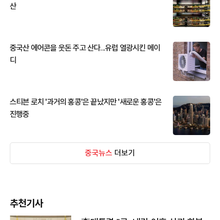
산
중국산 에어콘을 웃돈 주고 산다...유럽 열광시킨 메이
디
스티븐 로치 '과거의 홍콩'은 끝났지만 '새로운 홍콩'은
진행중
중국뉴스
더보기
추천기사