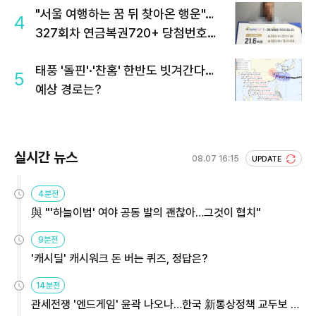
"서울 여행하는 꿈 뒤 찾아온 행운"…
4
327회차 연금복권720+ 당첨번호조
회 주목
태풍 '돌핀'·'찬홈' 한반도 빗겨간다…
5
예상 경로는?
실시간 뉴스
08.07 16:15
UPDATE
4분전
與 "'하늘이법' 여야 공동 발의 괜찮아…그것이 협치"
9분전
'캐시딜' 캐시워크 돈 버는 퀴즈, 정답은?
14분전
관세전쟁 '엔드게임' 윤곽 나오나…한국 新통상정책 교두보 활