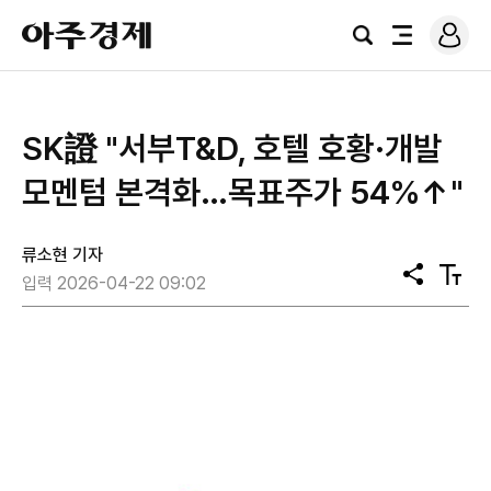
로
아
그
검
전
주
인
색
체
경
메
제
뉴
SK證 "서부T&D, 호텔 호황·개발
모멘텀 본격화…목표주가 54%↑"
류소현 기자
공
텍
입력 2026-04-22 09:02
유
스
트
크
기