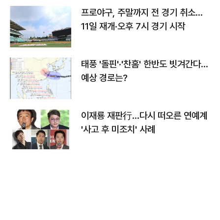
프로야구, 주말까지 전 경기 취소…
11일 재개·오후 7시 경기 시작
태풍 '돌핀'·'찬홈' 한반도 빗겨간다…
예상 경로는?
이재룡 재판行…다시 떠오른 연예계
'사고 후 미조치' 사례