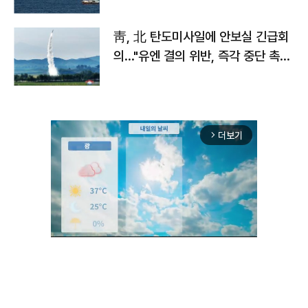
靑, 北 탄도미사일에 안보실 긴급회
의…"유엔 결의 위반, 즉각 중단 촉
구"
더보기
arrow_forward_ios
Unmute