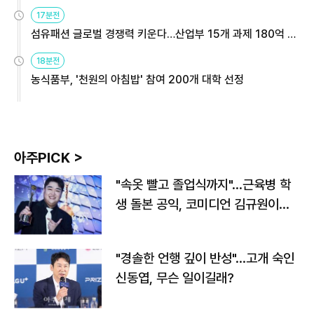
용해야
17분전
섬유패션 글로벌 경쟁력 키운다…산업부 15개 과제 180억 지
원
18분전
농식품부, '천원의 아침밥' 참여 200개 대학 선정
아주PICK >
"속옷 빨고 졸업식까지"…근육병 학
생 돌본 공익, 코미디언 김규원이었
다
"경솔한 언행 깊이 반성"…고개 숙인
신동엽, 무슨 일이길래?