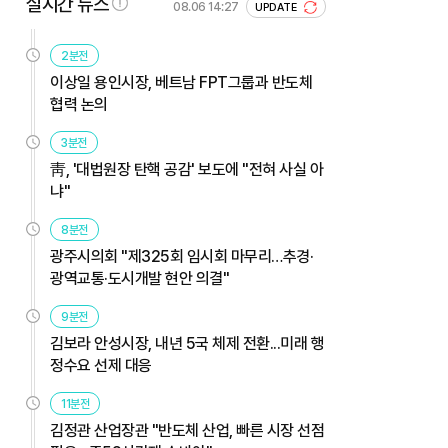
실시간 뉴스
08.06 14:27
UPDATE
2분전
이상일 용인시장, 베트남 FPT그룹과 반도체
협력 논의
3분전
靑, '대법원장 탄핵 공감' 보도에 "전혀 사실 아
냐"
8분전
광주시의회 "제325회 임시회 마무리…추경·
광역교통·도시개발 현안 의결"
9분전
김보라 안성시장, 내년 5국 체제 전환...미래 행
정수요 선제 대응
11분전
김정관 산업장관 "반도체 산업, 빠른 시장 선점