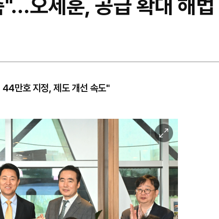
"…오세훈, 공급 확대 해법
4만호 지정, 제도 개선 속도"
이
미
지
확
대