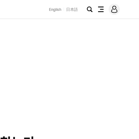
로
English
日本語
그
검
전
인
색
체
메
뉴