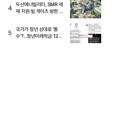
두산에너빌리티, SMR 세
4
제 지원·빌 게이츠 방한 기
대에 5%대 강세
국가가 청년 상대로 '통
5
수'?...청년미래적금 12%
준다더니 "응, 오류야"