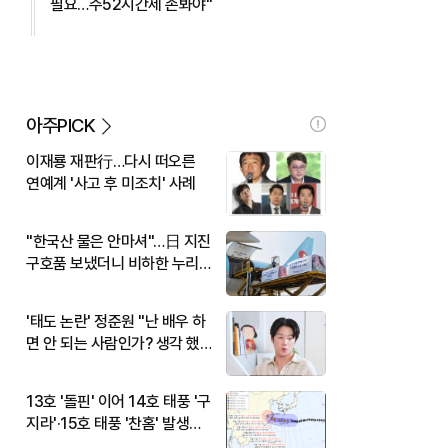
필요…주52시간제 손봐야"
아주PICK
이재룡 재판行…다시 떠오른
연예계 '사고 후 미조치' 사례
"한국산 물은 안마셔"…日 지진
구호품 보냈더니 비하한 누리
꾼
'태도 논란' 정준원 "난 배우 하
면 안 되는 사람인가? 생각 했
다"
13호 '돌핀' 이어 14호 태풍 '구
지라'·15호 태풍 '찬홈' 발생…
현재 위치와 이동경로는?