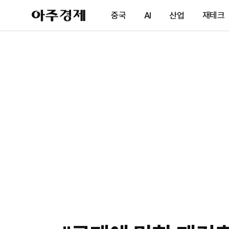
아
중국
AI
산업
재테크
주
경
제