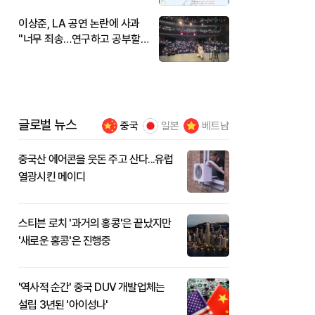
이상준, LA 공연 논란에 사과
"너무 죄송…연구하고 공부할
것"
글로벌 뉴스
중국
일본
베트남
중국산 에어콘을 웃돈 주고 산다...유럽
열광시킨 메이디
스티븐 로치 '과거의 홍콩'은 끝났지만
'새로운 홍콩'은 진행중
'역사적 순간' 중국 DUV 개발업체는
설립 3년된 '아이성나'