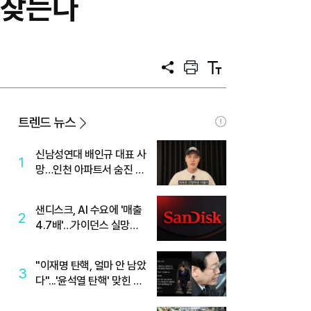
 찾는다
공
프
텍
유
린
스
트
트
크
기
트렌드 뉴스
신남성연대 배인규 대표 사
1
망…인천 아파트서 숨진 채
발견
샌디스크, AI 수요에 '매출
2
4.7배'…가이던스 실망에
'주가는 하락'
"이재명 탄핵, 얼마 안 남았
3
다"...'윤석열 탄핵' 맞힌 무
당, '성지글' 등장