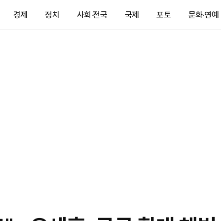
경제
정치
사회·전국
국제
포토
문화·연예