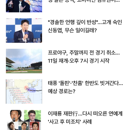
다
"경솔한 언행 깊이 반성"…고개 숙인
신동엽, 무슨 일이길래?
프로야구, 주말까지 전 경기 취소…
11일 재개·오후 7시 경기 시작
태풍 '돌핀'·'찬홈' 한반도 빗겨간다…
예상 경로는?
이재룡 재판行…다시 떠오른 연예계
'사고 후 미조치' 사례