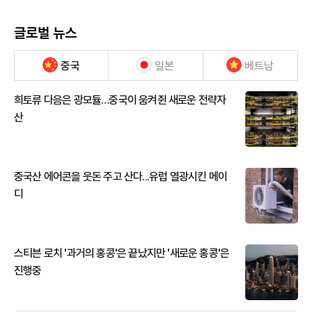
글로벌 뉴스
중국
일본
베트남
희토류 다음은 광모듈…중국이 움켜쥔 새로운 전략자
산
중국산 에어콘을 웃돈 주고 산다...유럽 열광시킨 메이
디
스티븐 로치 '과거의 홍콩'은 끝났지만 '새로운 홍콩'은
진행중