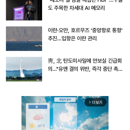
도 주목한 차세대 AI 메모리
이란·오만, 호르무즈 '중앙항로 통항'
추진…입항은 이란 관리
靑, 北 탄도미사일에 안보실 긴급회
의…"유엔 결의 위반, 즉각 중단 촉
구"
더보기
arrow_forward_ios