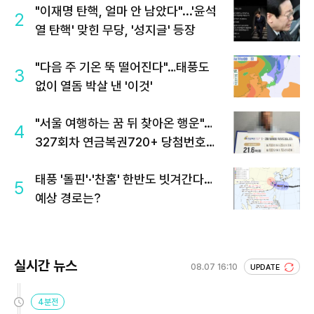
"이재명 탄핵, 얼마 안 남았다"...'윤석
2
열 탄핵' 맞힌 무당, '성지글' 등장
"다음 주 기온 뚝 떨어진다"…태풍도
3
없이 열돔 박살 낸 '이것'
"서울 여행하는 꿈 뒤 찾아온 행운"…
4
327회차 연금복권720+ 당첨번호조
회 주목
태풍 '돌핀'·'찬홈' 한반도 빗겨간다…
5
예상 경로는?
실시간 뉴스
08.07 16:10
UPDATE
4분전