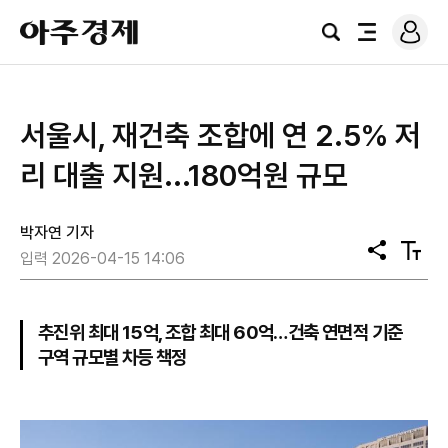
로
아
그
검
전
주
인
색
체
경
메
제
뉴
서울시, 재건축 조합에 연 2.5% 저
리 대출 지원...180억원 규모
박자연 기자
공
텍
입력 2026-04-15 14:06
유
스
트
크
기
추진위 최대 15억, 조합 최대 60억…건축 연면적 기준
구역 규모별 차등 책정