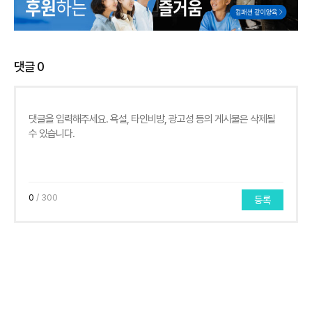
댓글
0
0
/ 300
등록