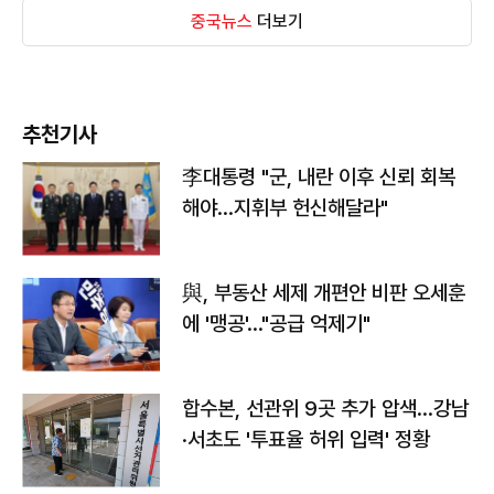
중국뉴스
더보기
추천기사
李대통령 "군, 내란 이후 신뢰 회복
해야…지휘부 헌신해달라"
與, 부동산 세제 개편안 비판 오세훈
에 '맹공'…"공급 억제기"
합수본, 선관위 9곳 추가 압색…강남
·서초도 '투표율 허위 입력' 정황