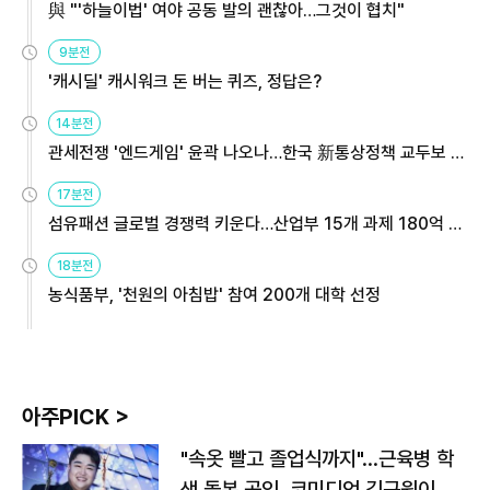
與 "'하늘이법' 여야 공동 발의 괜찮아…그것이 협치"
9분전
'캐시딜' 캐시워크 돈 버는 퀴즈, 정답은?
14분전
관세전쟁 '엔드게임' 윤곽 나오나…한국 新통상정책 교두보 활
용해야
17분전
섬유패션 글로벌 경쟁력 키운다…산업부 15개 과제 180억 지
원
18분전
농식품부, '천원의 아침밥' 참여 200개 대학 선정
아주PICK >
"속옷 빨고 졸업식까지"…근육병 학
생 돌본 공익, 코미디언 김규원이었