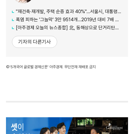
"재건축·재개발, 주택 순증 효과 40%"...서울시, 대통령실에 정비사업 '백서' 전달
폭염 피하는 '그늘막' 3만 9514개…2019년 대비 7배 증가
[아주경제 오늘의 뉴스종합] 北, 동해상으로 단거리탄도미사일 발사…42일 만에 도발 外
기자의 다른기사
©'5개국어 글로벌 경제신문' 아주경제. 무단전재·재배포 금지