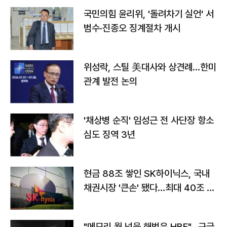
국민의힘 윤리위, '돌려차기 실언' 서
범수·진종오 징계절차 개시
위성락, 스틸 美대사와 상견례…한미
관계 발전 논의
'채상병 순직' 임성근 전 사단장 항소
심도 징역 3년
현금 88조 쌓인 SK하이닉스, 국내
채권시장 '큰손' 됐다…최대 40조 투
자
"메모리 월 넘을 해법은 HBF"…구글