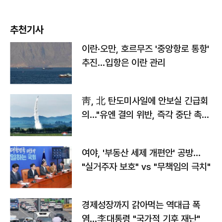
추천기사
이란·오만, 호르무즈 '중앙항로 통항'
추진…입항은 이란 관리
靑, 北 탄도미사일에 안보실 긴급회
의…"유엔 결의 위반, 즉각 중단 촉
구"
여야, '부동산 세제 개편안' 공방…
"실거주자 보호" vs "무책임의 극치"
경제성장까지 갉아먹는 역대급 폭
염…李대통령 "국가적 기후 재난"