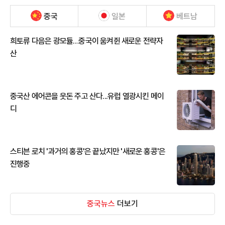
중국
일본
베트남
희토류 다음은 광모듈…중국이 움켜쥔 새로운 전략자
산
중국산 에어콘을 웃돈 주고 산다...유럽 열광시킨 메이
디
스티븐 로치 '과거의 홍콩'은 끝났지만 '새로운 홍콩'은
진행중
중국뉴스
더보기