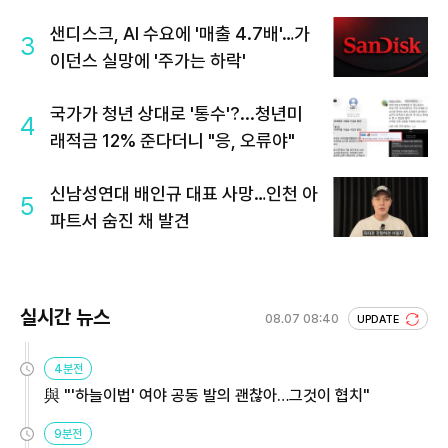
샌디스크, AI 수요에 '매출 4.7배'…가
3
이던스 실망에 '주가는 하락'
국가가 청년 상대로 '통수'?...청년미
4
래적금 12% 준다더니 "응, 오류야"
신남성연대 배인규 대표 사망…인천 아
5
파트서 숨진 채 발견
실시간 뉴스
08.07 08:40
UPDATE
4분전
與 "'하늘이법' 여야 공동 발의 괜찮아…그것이 협치"
9분전