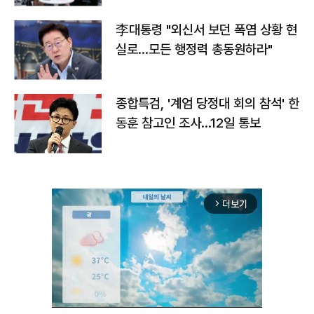
李대통령 "외신서 보던 폭염 상황 현
실로…모든 행정력 총동원하라"
종합특검, '계엄 당정대 회의 참석' 한
동훈 참고인 조사...12일 통보
더보기
arrow_forward_ios