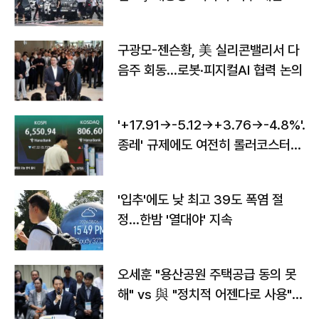
구광모-젠슨황, 美 실리콘밸리서 다
음주 회동…로봇·피지컬AI 협력 논의
'+17.91→-5.12→+3.76→-4.8%'…'
종레' 규제에도 여전히 롤러코스터
타는 코스피
'입추'에도 낮 최고 39도 폭염 절
정…한밤 '열대야' 지속
오세훈 "용산공원 주택공급 동의 못
해" vs 與 "정치적 어젠다로 사용"
맞불