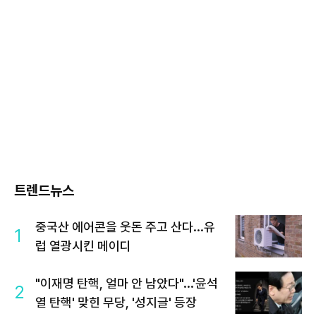
트렌드뉴스
중국산 에어콘을 웃돈 주고 산다...유
1
럽 열광시킨 메이디
"이재명 탄핵, 얼마 안 남았다"...'윤석
2
열 탄핵' 맞힌 무당, '성지글' 등장