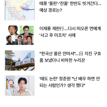
태풍 '돌핀'·'찬홈' 한반도 빗겨간다…
예상 경로는?
이재룡 재판行…다시 떠오른 연예계
'사고 후 미조치' 사례
"한국산 물은 안마셔"…日 지진 구호
품 보냈더니 비하한 누리꾼
'태도 논란' 정준원 "난 배우 하면 안
되는 사람인가? 생각 했다"