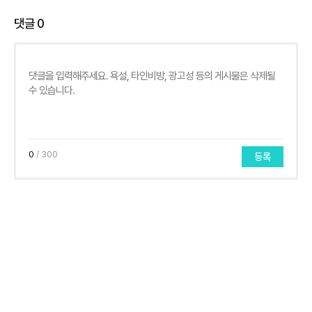
댓글
0
0
/ 300
등록