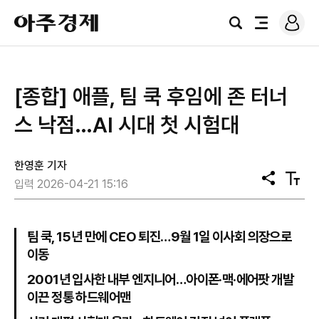
로
아
그
검
전
주
인
색
체
경
메
제
뉴
[종합] 애플, 팀 쿡 후임에 존 터너
스 낙점…AI 시대 첫 시험대
한영훈 기자
공
텍
입력 2026-04-21 15:16
유
스
트
크
기
팀 쿡, 15년 만에 CEO 퇴진…9월 1일 이사회 의장으로
이동
2001년 입사한 내부 엔지니어…아이폰·맥·에어팟 개발
이끈 정통 하드웨어맨