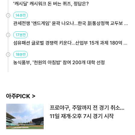
'캐시딜' 캐시워크 돈 버는 퀴즈, 정답은?
14분전
관세전쟁 '엔드게임' 윤곽 나오나…한국 新통상정책 교두보 활
용해야
17분전
섬유패션 글로벌 경쟁력 키운다…산업부 15개 과제 180억 지
원
18분전
농식품부, '천원의 아침밥' 참여 200개 대학 선정
아주PICK >
프로야구, 주말까지 전 경기 취소…
11일 재개·오후 7시 경기 시작