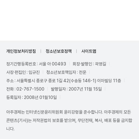
Unmute
개인정보처리방침
청소년보호정책
사이트맵
정기간행등록번호 : 서울 아 00493
회장·발행인 : 곽영길
사장·편집인 : 임규진
청소년보호책임자 : 전운
주소 : 서울특별시 종로구 종로 1길 42(수송동 146-1) 이마빌딩 11층
전화 : 02-767-1500
발행일자 : 2007년 11월 15일
등록일자 : 2008년 01월10일
아주경제는 인터넷신문윤리위원회 윤리강령을 준수합니다. 아주경제의 모든
콘텐츠(기사)는 저작권법의 보호를 받으며, 무단전재, 복사, 배포 등을 금지합
니다.