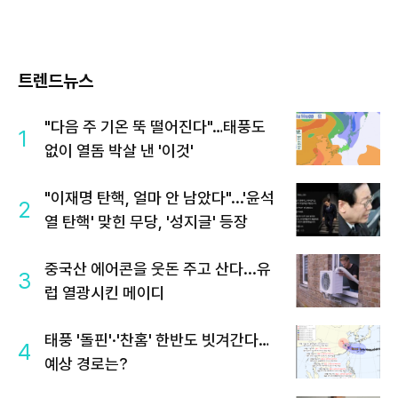
트렌드뉴스
"다음 주 기온 뚝 떨어진다"…태풍도
1
없이 열돔 박살 낸 '이것'
"이재명 탄핵, 얼마 안 남았다"...'윤석
2
열 탄핵' 맞힌 무당, '성지글' 등장
중국산 에어콘을 웃돈 주고 산다...유
3
럽 열광시킨 메이디
태풍 '돌핀'·'찬홈' 한반도 빗겨간다…
4
예상 경로는?