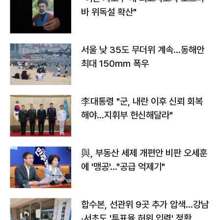
바 위독설 확산"
서울 낮 35도 무더위 계속…동해안
최대 150㎜ 폭우
李대통령 "군, 내란 이후 신뢰 회복
해야…지휘부 헌신해달라"
與, 부동산 세제 개편안 비판 오세훈
에 '맹공'…"공급 억제기"
합수본, 선관위 9곳 추가 압색…강남
·서초도 '투표율 허위 입력' 정황