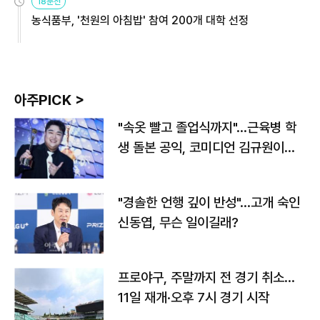
18분전
농식품부, '천원의 아침밥' 참여 200개 대학 선정
아주PICK >
"속옷 빨고 졸업식까지"…근육병 학
생 돌본 공익, 코미디언 김규원이었
다
"경솔한 언행 깊이 반성"…고개 숙인
신동엽, 무슨 일이길래?
프로야구, 주말까지 전 경기 취소…
11일 재개·오후 7시 경기 시작