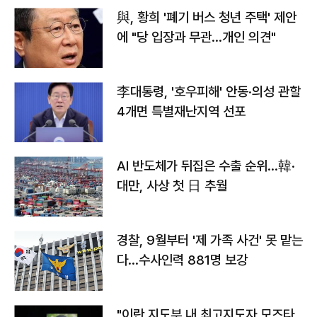
與, 황희 '폐기 버스 청년 주택' 제안
에 "당 입장과 무관…개인 의견"
李대통령, '호우피해' 안동·의성 관할
4개면 특별재난지역 선포
AI 반도체가 뒤집은 수출 순위…韓·
대만, 사상 첫 日 추월
경찰, 9월부터 '제 가족 사건' 못 맡는
다…수사인력 881명 보강
"이란 지도부 내 최고지도자 모즈타