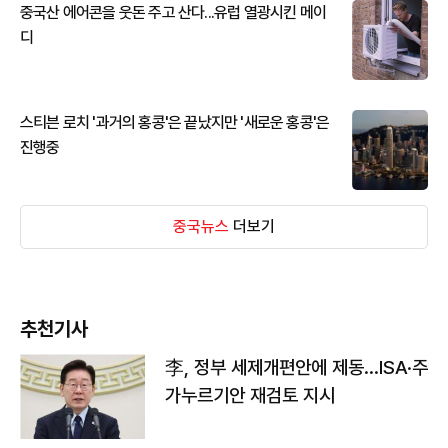
중국산 에어콘을 웃돈 주고 산다...유럽 열광시킨 메이
디
스티븐 로치 '과거의 홍콩'은 끝났지만 '새로운 홍콩'은
진행중
중국뉴스
더보기
추천기사
李, 정부 세제개편안에 제동…ISA·주
가누르기안 재검토 지시