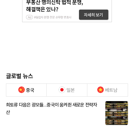
글로벌 뉴스
중국
일본
베트남
희토류 다음은 광모듈…중국이 움켜쥔 새로운 전략자
산