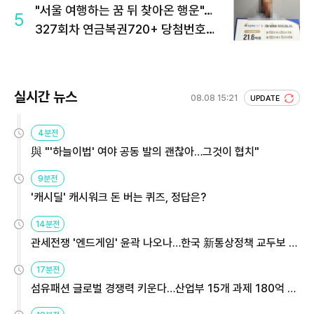
"서울 여행하는 꿈 뒤 찾아온 행운"…
5
327회차 연금복권720+ 당첨번호조
회 주목
실시간 뉴스
08.08 15:21
UPDATE
4분전
與 "'하늘이법' 여야 공동 발의 괜찮아…그것이 협치"
9분전
'캐시딜' 캐시워크 돈 버는 퀴즈, 정답은?
14분전
관세전쟁 '엔드게임' 윤곽 나오나…한국 新통상정책 교두보 활
용해야
17분전
섬유패션 글로벌 경쟁력 키운다…산업부 15개 과제 180억 지
원