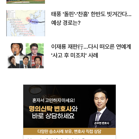
태풍 '돌핀'·'찬홈' 한반도 빗겨간다…
예상 경로는?
이재룡 재판行…다시 떠오른 연예계
'사고 후 미조치' 사례