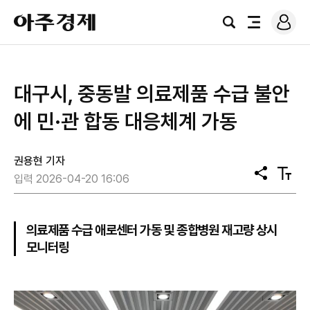
로
아
그
검
전
주
인
색
체
경
메
제
뉴
대구시, 중동발 의료제품 수급 불안
에 민·관 합동 대응체계 가동
권용현 기자
공
텍
입력 2026-04-20 16:06
유
스
트
크
기
의료제품 수급 애로센터 가동 및 종합병원 재고량 상시
모니터링