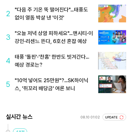
"다음 주 기온 뚝 떨어진다"…태풍도
2
없이 열돔 박살 낸 '이것'
"오늘 저녁 상암 피하세요"…맨시티·이
3
강인·리센느 뜬다, 6호선 혼잡 예상
태풍 '돌핀'·'찬홈' 한반도 빗겨간다…
4
예상 경로는?
"10억 넣어도 25만원"?…SK하이닉
5
스, '쥐꼬리 배당금' 여론 보니
실시간 뉴스
08.10 01:02
UPDATE