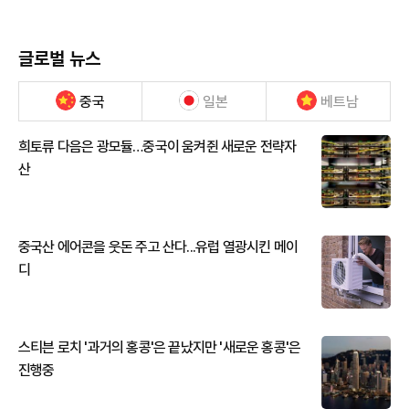
글로벌 뉴스
중국
일본
베트남
희토류 다음은 광모듈…중국이 움켜쥔 새로운 전략자
산
중국산 에어콘을 웃돈 주고 산다...유럽 열광시킨 메이
디
스티븐 로치 '과거의 홍콩'은 끝났지만 '새로운 홍콩'은
진행중