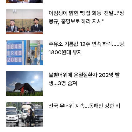
이임생이 밝힌 '빵집 회동' 전말…"정
몽규, 홍명보로 하라 지시"
주유소 기름값 12주 연속 하락…L당
1800원대 유지
불볕더위에 온열질환자 202명 발
생…3명 숨져
전국 무더위 지속…동해안 강한 비