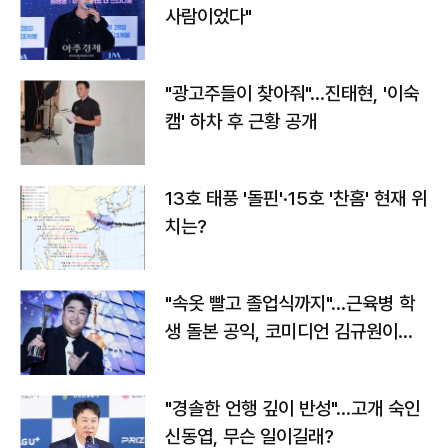
사람이었다"
"광고주들이 찾아줘"…진태현, '이숙
캠' 하차 후 근황 공개
13호 태풍 '돌핀'·15호 '찬홈' 현재 위
치는?
"속옷 빨고 졸업식까지"…근육병 학
생 돌본 공익, 코미디언 김규원이었
다
"경솔한 언행 깊이 반성"…고개 숙인
신동엽, 무슨 일이길래?