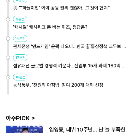
4분전
與 "'하늘이법' 여야 공동 발의 괜찮아…그것이 협치"
9분전
'캐시딜' 캐시워크 돈 버는 퀴즈, 정답은?
14분전
관세전쟁 '엔드게임' 윤곽 나오나…한국 新통상정책 교두보 활
용해야
17분전
섬유패션 글로벌 경쟁력 키운다…산업부 15개 과제 180억 지
원
18분전
농식품부, '천원의 아침밥' 참여 200개 대학 선정
아주PICK >
임영웅, 데뷔 10주년…"난 늘 부족한