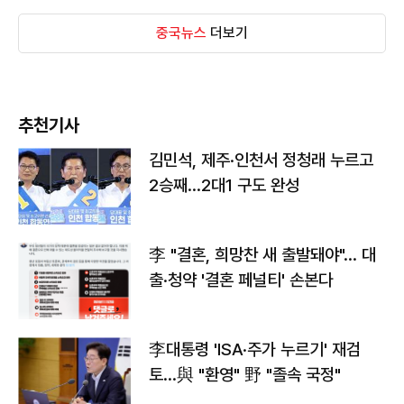
중국뉴스
더보기
추천기사
김민석, 제주·인천서 정청래 누르고
2승째…2대1 구도 완성
李 "결혼, 희망찬 새 출발돼야"… 대
출·청약 '결혼 페널티' 손본다
李대통령 'ISA·주가 누르기' 재검
토…與 "환영" 野 "졸속 국정"