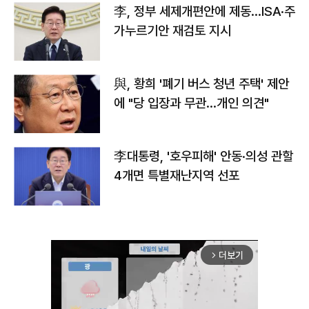
李, 정부 세제개편안에 제동…ISA·주
가누르기안 재검토 지시
與, 황희 '폐기 버스 청년 주택' 제안
에 "당 입장과 무관…개인 의견"
李대통령, '호우피해' 안동·의성 관할
4개면 특별재난지역 선포
더보기
arrow_forward_ios