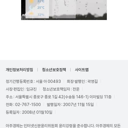
Unmute
개인정보처리방침
청소년보호정책
사이트맵
정기간행등록번호 : 서울 아 00493
회장·발행인 : 곽영길
사장·편집인 : 임규진
청소년보호책임자 : 전운
주소 : 서울특별시 종로구 종로 1길 42(수송동 146-1) 이마빌딩 11층
전화 : 02-767-1500
발행일자 : 2007년 11월 15일
등록일자 : 2008년 01월10일
아주경제는 인터넷신문윤리위원회 윤리강령을 준수합니다. 아주경제의 모든