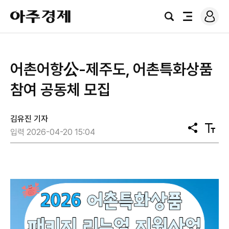
로
아
그
검
전
주
인
색
체
경
메
제
뉴
어촌어항公-제주도, 어촌특화상품
참여 공동체 모집
김유진 기자
공
텍
입력 2026-04-20 15:04
유
스
트
크
기