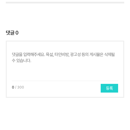
댓글
0
0
/ 300
등록