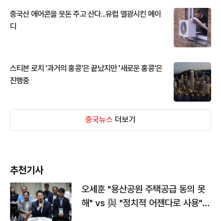
중국산 에어콘을 웃돈 주고 산다...유럽 열광시킨 메이
디
스티븐 로치 '과거의 홍콩'은 끝났지만 '새로운 홍콩'은
진행중
중국뉴스
더보기
추천기사
오세훈 "용산공원 주택공급 동의 못
해" vs 與 "정치적 어젠다로 사용"
맞불