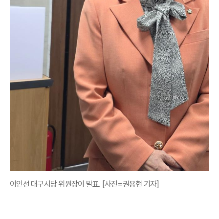
이인선 대구시당 위원장이 발표. [사진=권용현 기자]