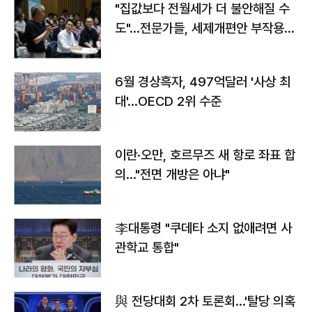
"집값보다 전월세가 더 불안해질 수
도"…전문가들, 세제개편안 부작용
우려
6월 경상흑자, 497억달러 '사상 최
대'…OECD 2위 수준
이란·오만, 호르무즈 새 항로 좌표 합
의…"전면 개방은 아냐"
李대통령 "쿠데타 소지 없애려면 사
관학교 통합"
與 전당대회 2차 토론회…'탈당 의혹