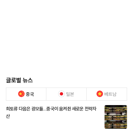
글로벌 뉴스
중국
일본
베트남
희토류 다음은 광모듈…중국이 움켜쥔 새로운 전략자
산