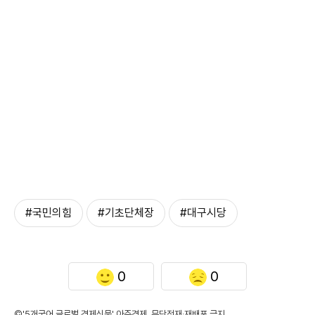
#국민의힘
#기초단체장
#대구시당
0
0
©'5개국어 글로벌 경제신문' 아주경제. 무단전재·재배포 금지