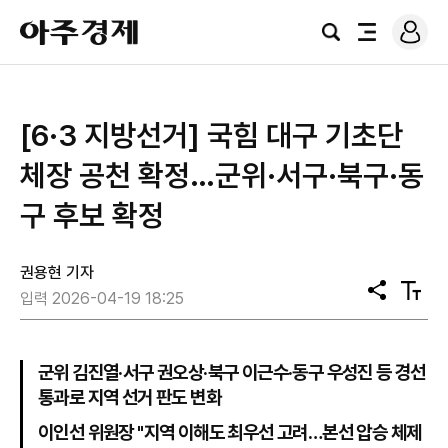
로
아
그
검
전
주
인
색
체
경
메
제
뉴
[6·3 지방선거] 국힘 대구 기초단
체장 공천 확정…군위·서구·북구·동
구 후보 확정
권용현 기자
공
텍
입력 2026-04-19 18:25
유
스
트
크
기
군위 김진열·서구 권오상·북구 이근수·동구 우성진 등 경선
통과로 지역 선거 판도 변화
이인선 위원장 "지역 이해도 최우선 고려…본선 압승 체제