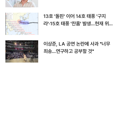
13호 '돌핀' 이어 14호 태풍 '구지
라'·15호 태풍 '찬홈' 발생…현재 위
치와 이동경로는?
이상준, LA 공연 논란에 사과 "너무
죄송…연구하고 공부할 것"