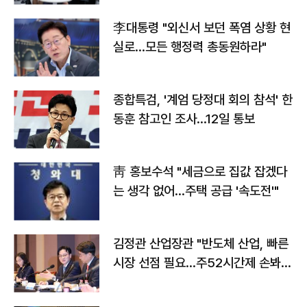
李대통령 "외신서 보던 폭염 상황 현
실로…모든 행정력 총동원하라"
종합특검, '계엄 당정대 회의 참석' 한
동훈 참고인 조사...12일 통보
靑 홍보수석 "세금으로 집값 잡겠다
는 생각 없어…주택 공급 '속도전'"
김정관 산업장관 "반도체 산업, 빠른
시장 선점 필요…주52시간제 손봐
야"