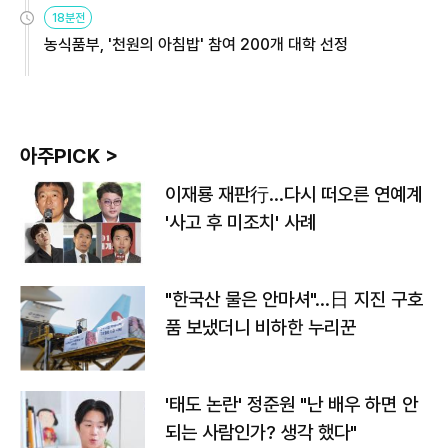
원
18분전
농식품부, '천원의 아침밥' 참여 200개 대학 선정
아주PICK >
이재룡 재판行…다시 떠오른 연예계
'사고 후 미조치' 사례
"한국산 물은 안마셔"…日 지진 구호
품 보냈더니 비하한 누리꾼
'태도 논란' 정준원 "난 배우 하면 안
되는 사람인가? 생각 했다"