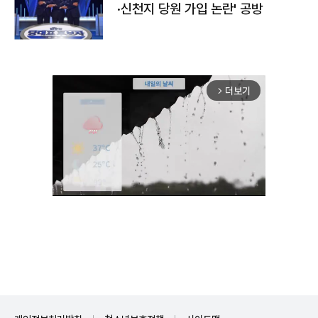
·신천지 당원 가입 논란' 공방
더보기
arrow_forward_ios
Unmute