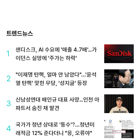
트렌드뉴스
샌디스크, AI 수요에 '매출 4.7배'…가
1
이던스 실망에 '주가는 하락'
"이재명 탄핵, 얼마 안 남았다"...'윤석
2
열 탄핵' 맞힌 무당, '성지글' 등장
신남성연대 배인규 대표 사망…인천 아
3
파트서 숨진 채 발견
국가가 청년 상대로 '통수'?...청년미
4
래적금 12% 준다더니 "응, 오류야"