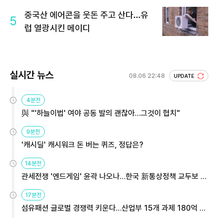
중국산 에어콘을 웃돈 주고 산다...유
5
럽 열광시킨 메이디
실시간 뉴스
08.06 22:48
UPDATE
4분전
與 "'하늘이법' 여야 공동 발의 괜찮아…그것이 협치"
9분전
'캐시딜' 캐시워크 돈 버는 퀴즈, 정답은?
14분전
관세전쟁 '엔드게임' 윤곽 나오나…한국 新통상정책 교두보 활
용해야
17분전
섬유패션 글로벌 경쟁력 키운다…산업부 15개 과제 180억 지