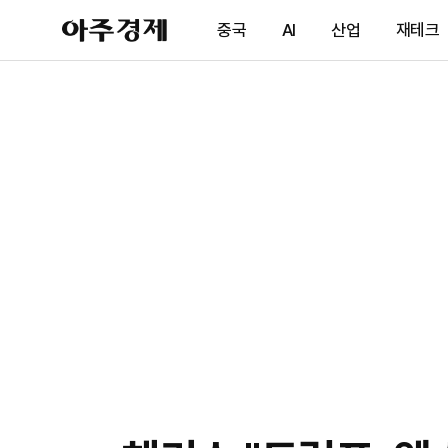
아
중국
AI
산업
재테크
주
경
제