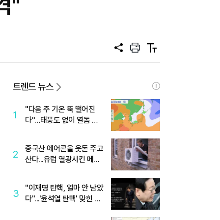
격"
공
프
텍
유
린
스
트
트
크
기
트렌드 뉴스
"다음 주 기온 뚝 떨어진
1
다"…태풍도 없이 열돔 박
살 낸 '이것'
중국산 에어콘을 웃돈 주고
2
산다...유럽 열광시킨 메이
디
"이재명 탄핵, 얼마 안 남았
3
다"...'윤석열 탄핵' 맞힌 무
당, '성지글' 등장