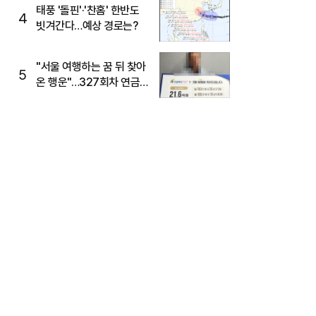
태풍 '돌핀'·'찬홈' 한반도
4
빗겨간다…예상 경로는?
"서울 여행하는 꿈 뒤 찾아
5
온 행운"…327회차 연금
복권720+ 당첨번호조회
주목