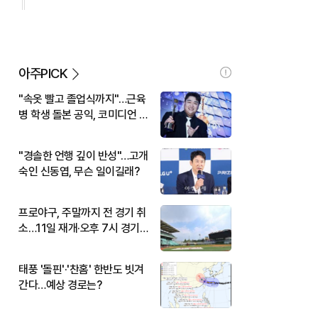
아주PICK
"속옷 빨고 졸업식까지"…근육
병 학생 돌본 공익, 코미디언 김
규원이었다
"경솔한 언행 깊이 반성"…고개
숙인 신동엽, 무슨 일이길래?
프로야구, 주말까지 전 경기 취
소…11일 재개·오후 7시 경기
시작
태풍 '돌핀'·'찬홈' 한반도 빗겨
간다…예상 경로는?