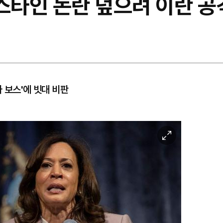
스타인 논란 덮으려 이란 공
 보스'에 빗대 비판
이
미
지
확
대