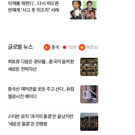
이재룡 재판行…다시 떠오른
연예계 '사고 후 미조치' 사례
글로벌 뉴스
중국
일본
베트남
희토류 다음은 광모듈…중국이 움켜쥔
새로운 전략자산
중국산 에어콘을 웃돈 주고 산다...유럽
열광시킨 메이디
스티븐 로치 '과거의 홍콩'은 끝났지만
'새로운 홍콩'은 진행중