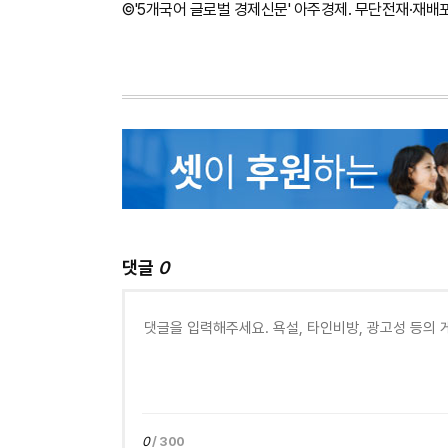
©'5개국어 글로벌 경제신문' 아주경제. 무단전재·재배
댓글
0
0
/ 300