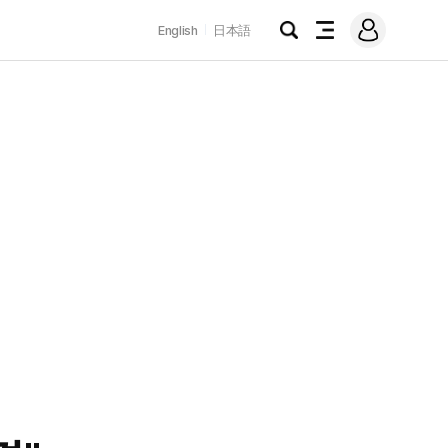
로
English
日本語
그
검
전
인
색
체
메
뉴