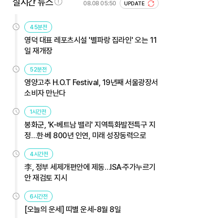
실시간 뉴스
08.08 05:50
UPDATE
45분전
영덕 대표 레포츠시설 '별파랑 집라인' 오는 11
일 재개장
52분전
영양고추 H.O.T Festival, 19년째 서울광장서
소비자 만난다
1시간전
봉화군, 'K-베트남 밸리' 지역특화발전특구 지
정…한·베 800년 인연, 미래 성장동력으로
4시간전
李, 정부 세제개편안에 제동…ISA·주가누르기
안 재검토 지시
6시간전
[오늘의 운세] 띠별 운세-8월 8일