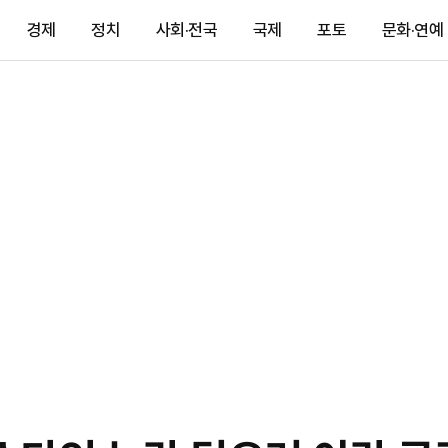
경제
정치
사회·전국
국제
포토
문화·연예