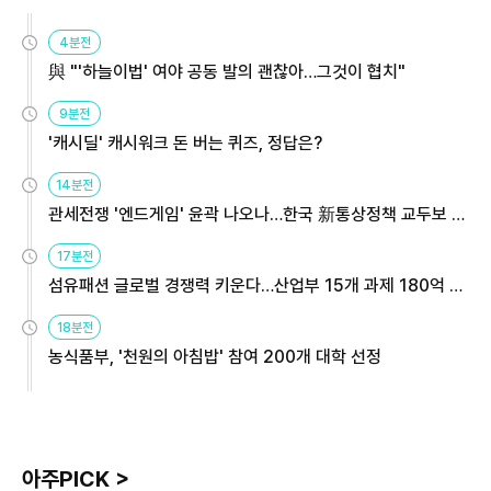
4분전
與 "'하늘이법' 여야 공동 발의 괜찮아…그것이 협치"
9분전
'캐시딜' 캐시워크 돈 버는 퀴즈, 정답은?
14분전
관세전쟁 '엔드게임' 윤곽 나오나…한국 新통상정책 교두보 활
용해야
17분전
섬유패션 글로벌 경쟁력 키운다…산업부 15개 과제 180억 지
원
18분전
농식품부, '천원의 아침밥' 참여 200개 대학 선정
아주PICK >