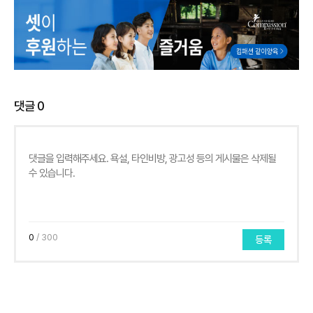
댓글
0
0
/ 300
등록