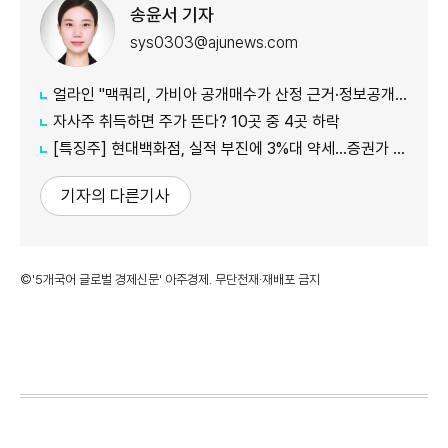
송윤서 기자
sys0303@ajunews.com
얼라인 "맥쿼리, 가비아 공개매수가 산정 근거·정보공개 더 밝혀야"
자사주 취득하면 주가 뜬다? 10곳 중 4곳 하락
[특징주] 현대백화점, 실적 부진에 3%대 약세…증권가 목표가 줄하향
기자의 다른기사
©'5개국어 글로벌 경제신문' 아주경제. 무단전재·재배포 금지