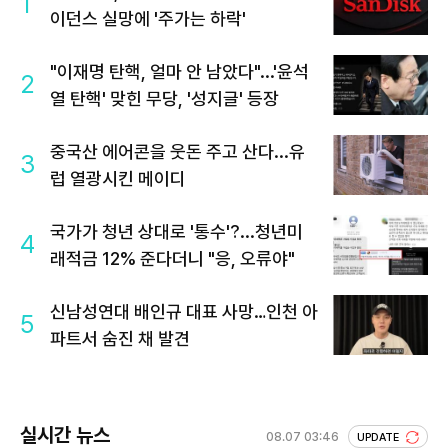
1
이던스 실망에 '주가는 하락'
"이재명 탄핵, 얼마 안 남았다"...'윤석
2
열 탄핵' 맞힌 무당, '성지글' 등장
중국산 에어콘을 웃돈 주고 산다...유
3
럽 열광시킨 메이디
국가가 청년 상대로 '통수'?...청년미
4
래적금 12% 준다더니 "응, 오류야"
신남성연대 배인규 대표 사망…인천 아
5
파트서 숨진 채 발견
실시간 뉴스
08.07 03:46
UPDATE