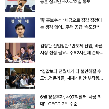
동훈 참고인 조사...12일 통보
靑 홍보수석 "세금으로 집값 잡겠다
는 생각 없어…주택 공급 '속도전'"
김정관 산업장관 "반도체 산업, 빠른
시장 선점 필요…주52시간제 손봐
야"
"집값보다 전월세가 더 불안해질 수
도"…전문가들, 세제개편안 부작용
우려
6월 경상흑자, 497억달러 '사상 최
대'…OECD 2위 수준