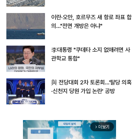
이란·오만, 호르무즈 새 항로 좌표 합
의…"전면 개방은 아냐"
李대통령 "쿠데타 소지 없애려면 사
관학교 통합"
與 전당대회 2차 토론회…'탈당 의혹
·신천지 당원 가입 논란' 공방
더보기
arrow_forward_ios