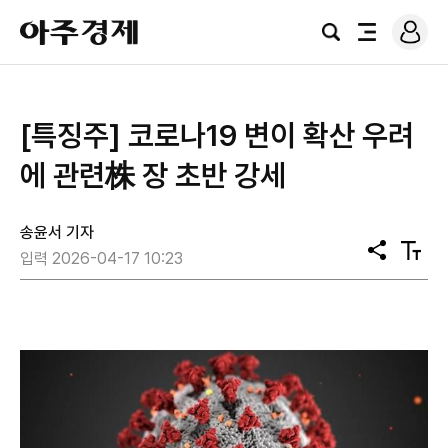
로
아
그
검
전
주
인
색
체
경
메
제
뉴
[특징주] 코로나19 변이 확산 우려
에 관련株 장 초반 강세
송윤서 기자
공
텍
입력 2026-04-17 10:23
유
스
트
크
기