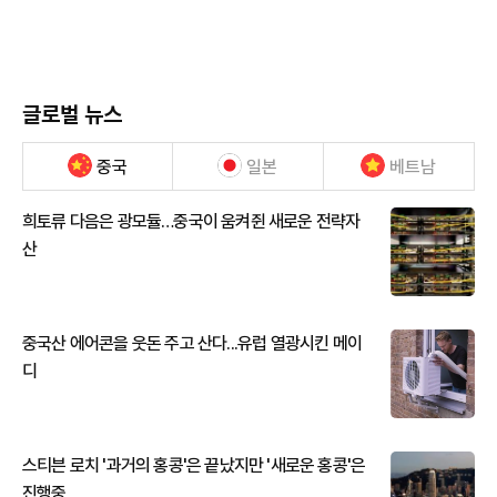
글로벌 뉴스
중국
일본
베트남
희토류 다음은 광모듈…중국이 움켜쥔 새로운 전략자
산
중국산 에어콘을 웃돈 주고 산다...유럽 열광시킨 메이
디
스티븐 로치 '과거의 홍콩'은 끝났지만 '새로운 홍콩'은
진행중