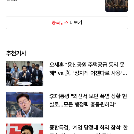
중국뉴스
더보기
추천기사
오세훈 "용산공원 주택공급 동의 못
해" vs 與 "정치적 어젠다로 사용"
맞불
李대통령 "외신서 보던 폭염 상황 현
실로…모든 행정력 총동원하라"
종합특검, '계엄 당정대 회의 참석' 한