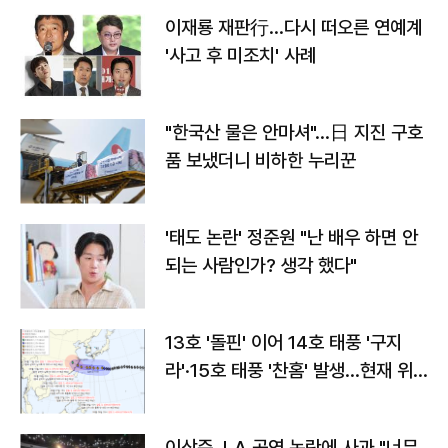
이재룡 재판行…다시 떠오른 연예계
'사고 후 미조치' 사례
"한국산 물은 안마셔"…日 지진 구호
품 보냈더니 비하한 누리꾼
'태도 논란' 정준원 "난 배우 하면 안
되는 사람인가? 생각 했다"
13호 '돌핀' 이어 14호 태풍 '구지
라'·15호 태풍 '찬홈' 발생…현재 위
치와 이동경로는?
이상준, LA 공연 논란에 사과 "너무