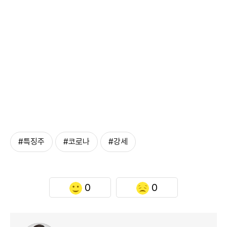
#특징주
#코로나
#강세
0
0