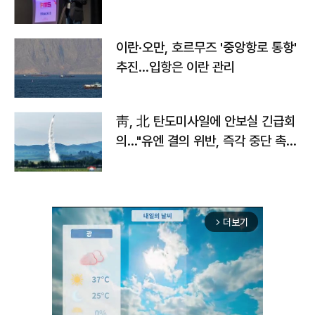
이란·오만, 호르무즈 '중앙항로 통항'
추진…입항은 이란 관리
靑, 北 탄도미사일에 안보실 긴급회
의…"유엔 결의 위반, 즉각 중단 촉
구"
더보기
arrow_forward_ios