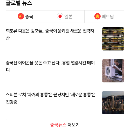
글로벌 뉴스
중국
일본
베트남
희토류 다음은 광모듈…중국이 움켜쥔 새로운 전략자
산
중국산 에어콘을 웃돈 주고 산다...유럽 열광시킨 메이
디
스티븐 로치 '과거의 홍콩'은 끝났지만 '새로운 홍콩'은
진행중
중국뉴스
더보기