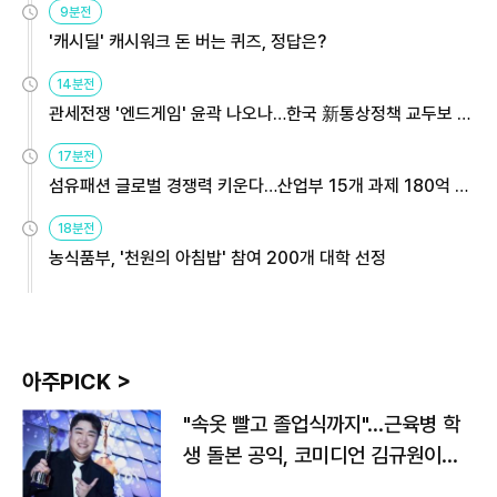
9분전
'캐시딜' 캐시워크 돈 버는 퀴즈, 정답은?
14분전
관세전쟁 '엔드게임' 윤곽 나오나…한국 新통상정책 교두보 활
용해야
17분전
섬유패션 글로벌 경쟁력 키운다…산업부 15개 과제 180억 지
원
18분전
농식품부, '천원의 아침밥' 참여 200개 대학 선정
아주PICK >
"속옷 빨고 졸업식까지"…근육병 학
생 돌본 공익, 코미디언 김규원이었
다