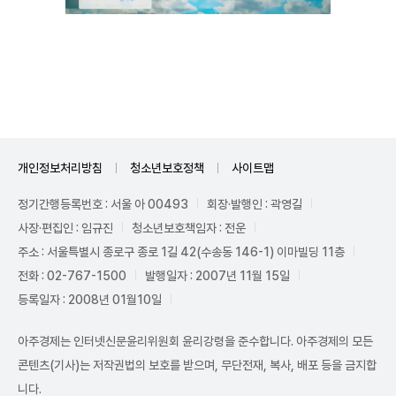
Unmute
개인정보처리방침
청소년보호정책
사이트맵
정기간행등록번호 : 서울 아 00493
회장·발행인 : 곽영길
사장·편집인 : 임규진
청소년보호책임자 : 전운
주소 : 서울특별시 종로구 종로 1길 42(수송동 146-1) 이마빌딩 11층
전화 : 02-767-1500
발행일자 : 2007년 11월 15일
등록일자 : 2008년 01월10일
아주경제는 인터넷신문윤리위원회 윤리강령을 준수합니다. 아주경제의 모든
콘텐츠(기사)는 저작권법의 보호를 받으며, 무단전재, 복사, 배포 등을 금지합
니다.