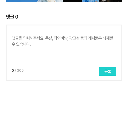
댓글
0
0
/ 300
등록