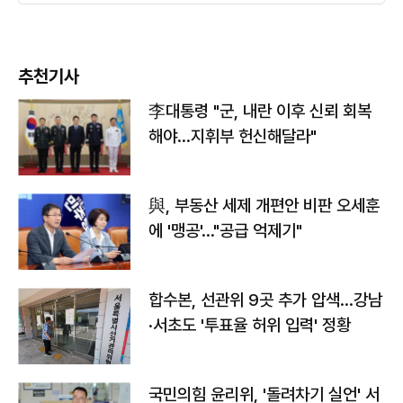
추천기사
李대통령 "군, 내란 이후 신뢰 회복
해야…지휘부 헌신해달라"
與, 부동산 세제 개편안 비판 오세훈
에 '맹공'…"공급 억제기"
합수본, 선관위 9곳 추가 압색…강남
·서초도 '투표율 허위 입력' 정황
국민의힘 윤리위, '돌려차기 실언' 서