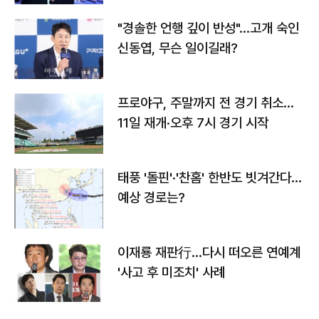
"경솔한 언행 깊이 반성"…고개 숙인
신동엽, 무슨 일이길래?
프로야구, 주말까지 전 경기 취소…
11일 재개·오후 7시 경기 시작
태풍 '돌핀'·'찬홈' 한반도 빗겨간다…
예상 경로는?
이재룡 재판行…다시 떠오른 연예계
'사고 후 미조치' 사례