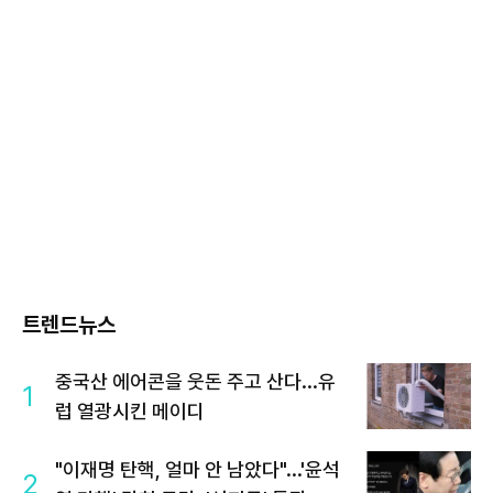
트렌드뉴스
중국산 에어콘을 웃돈 주고 산다...유
1
럽 열광시킨 메이디
"이재명 탄핵, 얼마 안 남았다"...'윤석
2