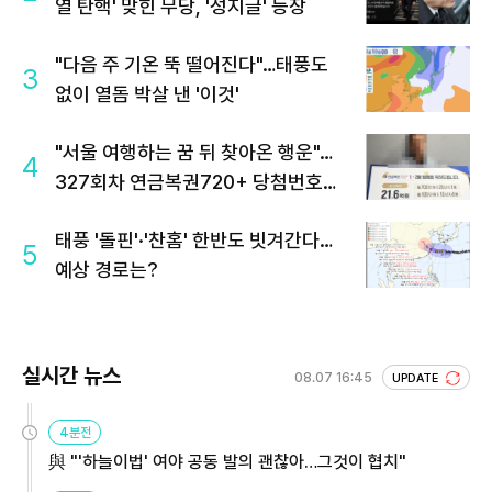
열 탄핵' 맞힌 무당, '성지글' 등장
"다음 주 기온 뚝 떨어진다"…태풍도
3
없이 열돔 박살 낸 '이것'
"서울 여행하는 꿈 뒤 찾아온 행운"…
4
327회차 연금복권720+ 당첨번호조
회 주목
태풍 '돌핀'·'찬홈' 한반도 빗겨간다…
5
예상 경로는?
실시간 뉴스
08.07 16:45
UPDATE
4분전
與 "'하늘이법' 여야 공동 발의 괜찮아…그것이 협치"