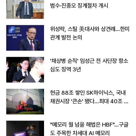
범수·진종오 징계절차 개시
위성락, 스틸 美대사와 상견례…한미
관계 발전 논의
'채상병 순직' 임성근 전 사단장 항소
심도 징역 3년
현금 88조 쌓인 SK하이닉스, 국내
채권시장 '큰손' 됐다…최대 40조 투
자
"메모리 월 넘을 해법은 HBF"…구글
도 주목한 차세대 AI 메모리