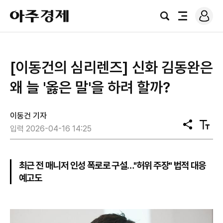
로
아
그
검
전
주
인
색
체
경
메
제
뉴
[이동건의 심리렌즈] 신화 김동완은
왜 늘 '옳은 말'을 하려 할까?
이동건 기자
공
텍
입력 2026-04-16 14:25
유
스
트
크
기
최근 전 매니저 인성 폭로로 구설…"허위 주장" 법적 대응
예고도