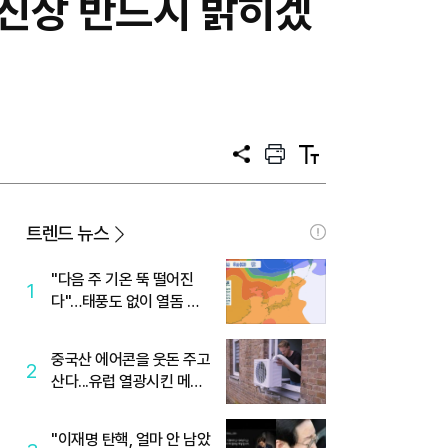
…진상 반드시 밝히겠
공
프
텍
유
린
스
트
트
크
기
트렌드 뉴스
"다음 주 기온 뚝 떨어진
1
다"…태풍도 없이 열돔 박
살 낸 '이것'
중국산 에어콘을 웃돈 주고
2
산다...유럽 열광시킨 메이
디
"이재명 탄핵, 얼마 안 남았