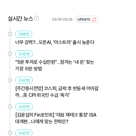
실시간 뉴스
08.08 08:28
UPDATE
26분전
너무 강력?…오픈AI, '아스트라' 출시 늦춘다
2시간전
"5분 투자로 수십만원"…잠자는 '내 돈' 찾는
가장 쉬운 방법
2시간전
[주간증시전망] 코스피, 급락 후 반등세 이어갈
까…美 CPI·외국인 수급 '촉각'
2시간전
[김윤섭의 Fin포인트] '대표 재테크 통장' ISA
대개편…나에게 맞는 전략은?
3시간전