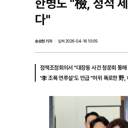
한병도 "檢, 정적
다"
송승현 기자
입력 2026-04-16 10:05
정책조정회의서 "대장동 사건 청문회 통해 
'李 조폭 연루설'도 언급 "허위 폭로한 野,