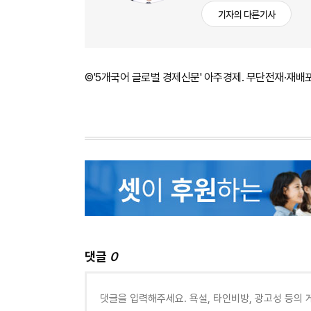
기자의 다른기사
©'5개국어 글로벌 경제신문' 아주경제. 무단전재·재배
댓글
0