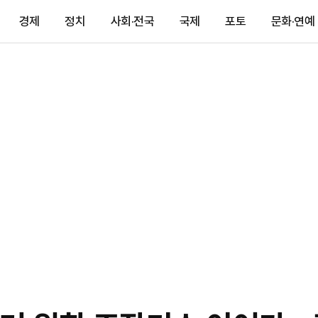
경제
정치
사회·전국
국제
포토
문화·연예