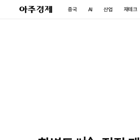
아
중국
AI
산업
재테크
주
경
제