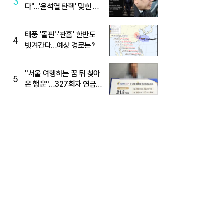
3
다"...'윤석열 탄핵' 맞힌 무
당, '성지글' 등장
태풍 '돌핀'·'찬홈' 한반도
4
빗겨간다…예상 경로는?
"서울 여행하는 꿈 뒤 찾아
5
온 행운"…327회차 연금
복권720+ 당첨번호조회
주목