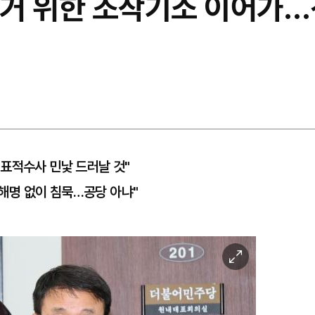
 제거 위한 조작기소 이어가
표적수사 민낯 드러날 것"
 해명 없이 침묵…공당 아냐"
이
미
지