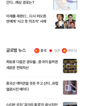
간다…예상 경로는?
이재룡 재판行…다시 떠오른
연예계 '사고 후 미조치' 사례
글로벌 뉴스
중국
일본
베트남
희토류 다음은 광모듈…중국이 움켜쥔
새로운 전략자산
중국산 에어콘을 웃돈 주고 산다...유럽
열광시킨 메이디
스티븐 로치 '과거의 홍콩'은 끝났지만