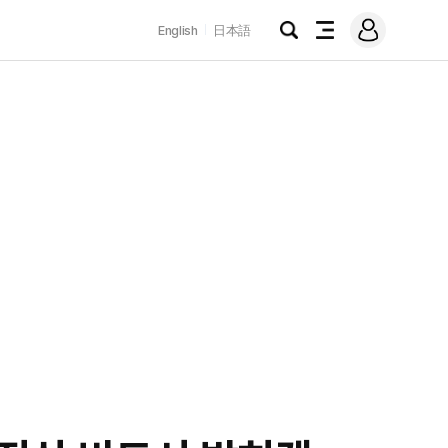
로
English
日本語
그
검
전
인
색
체
메
뉴