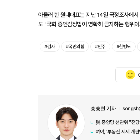
아울러 한 원내대표는 지난 14일 국정조사에서
도 "국회 증언감정법이 명확히 금지하는 행위이
#검사
#국민의힘
#민주
#한병도
송승현 기자
songsh
與 중앙당 선관위 "전당
여야, '부동산 세제 개편