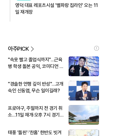
영덕 대표 레포츠시설 '별파랑 집라인' 오는 11
일 재개장
아주PICK
"속옷 빨고 졸업식까지"…근육
병 학생 돌본 공익, 코미디언 김
규원이었다
"경솔한 언행 깊이 반성"…고개
숙인 신동엽, 무슨 일이길래?
프로야구, 주말까지 전 경기 취
소…11일 재개·오후 7시 경기
시작
태풍 '돌핀'·'찬홈' 한반도 빗겨