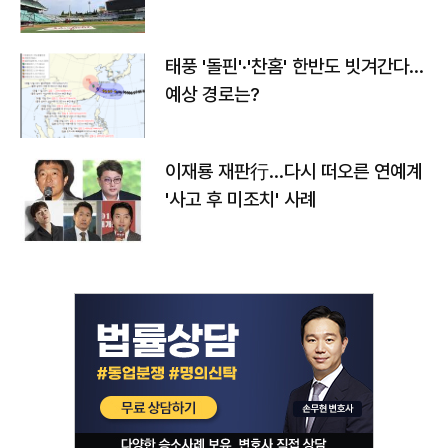
태풍 '돌핀'·'찬홈' 한반도 빗겨간다…
예상 경로는?
이재룡 재판行…다시 떠오른 연예계
'사고 후 미조치' 사례