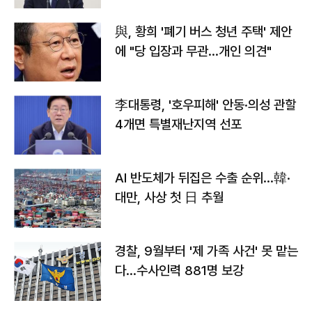
與, 황희 '폐기 버스 청년 주택' 제안
에 "당 입장과 무관…개인 의견"
李대통령, '호우피해' 안동·의성 관할
4개면 특별재난지역 선포
AI 반도체가 뒤집은 수출 순위…韓·
대만, 사상 첫 日 추월
경찰, 9월부터 '제 가족 사건' 못 맡는
다…수사인력 881명 보강