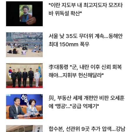
"이란 지도부 내 최고지도자 모즈타
바 위독설 확산"
서울 낮 35도 무더위 계속…동해안
최대 150㎜ 폭우
李대통령 "군, 내란 이후 신뢰 회복
해야…지휘부 헌신해달라"
與, 부동산 세제 개편안 비판 오세훈
에 '맹공'…"공급 억제기"
합수본, 선관위 9곳 추가 압색…강남