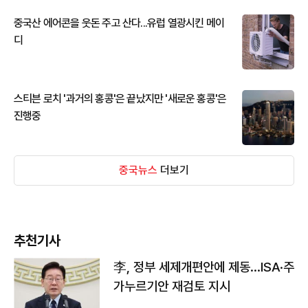
중국산 에어콘을 웃돈 주고 산다...유럽 열광시킨 메이
디
스티븐 로치 '과거의 홍콩'은 끝났지만 '새로운 홍콩'은
진행중
중국뉴스
더보기
추천기사
李, 정부 세제개편안에 제동…ISA·주
가누르기안 재검토 지시