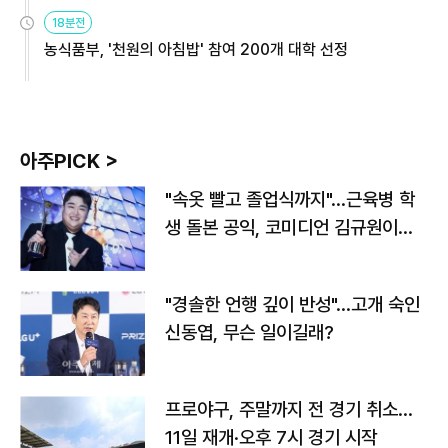
원
18분전
농식품부, '천원의 아침밥' 참여 200개 대학 선정
아주PICK >
"속옷 빨고 졸업식까지"…근육병 학
생 돌본 공익, 코미디언 김규원이었
다
"경솔한 언행 깊이 반성"…고개 숙인
신동엽, 무슨 일이길래?
프로야구, 주말까지 전 경기 취소…
11일 재개·오후 7시 경기 시작