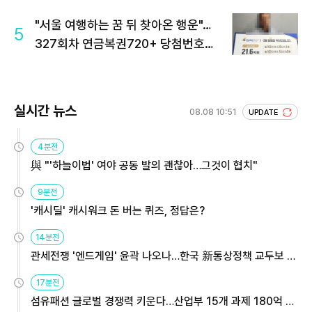
"서울 여행하는 꿈 뒤 찾아온 행운"…
5
327회차 연금복권720+ 당첨번호조
회 주목
실시간 뉴스
08.08 10:51
UPDATE
4분전
與 "'하늘이법' 여야 공동 발의 괜찮아…그것이 협치"
9분전
'캐시딜' 캐시워크 돈 버는 퀴즈, 정답은?
14분전
관세전쟁 '엔드게임' 윤곽 나오나…한국 新통상정책 교두보 활
용해야
17분전
섬유패션 글로벌 경쟁력 키운다…산업부 15개 과제 180억 지