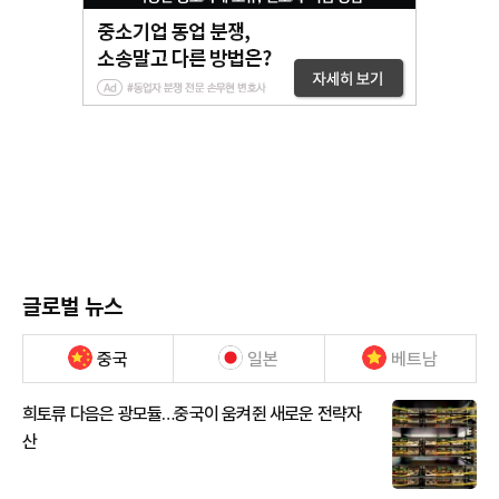
글로벌 뉴스
중국
일본
베트남
희토류 다음은 광모듈…중국이 움켜쥔 새로운 전략자
산