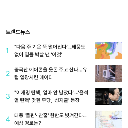
트렌드뉴스
"다음 주 기온 뚝 떨어진다"…태풍도
1
없이 열돔 박살 낸 '이것'
중국산 에어콘을 웃돈 주고 산다...유
2
럽 열광시킨 메이디
"이재명 탄핵, 얼마 안 남았다"...'윤석
3
열 탄핵' 맞힌 무당, '성지글' 등장
태풍 '돌핀'·'찬홈' 한반도 빗겨간다…
4
예상 경로는?