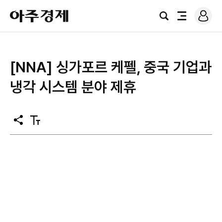
로
아
그
검
전
주
인
색
체
경
메
제
뉴
[NNA] 싱가포르 케펠, 중국 기업과
냉각 시스템 분야 제휴
공
텍
유
스
트
크
기