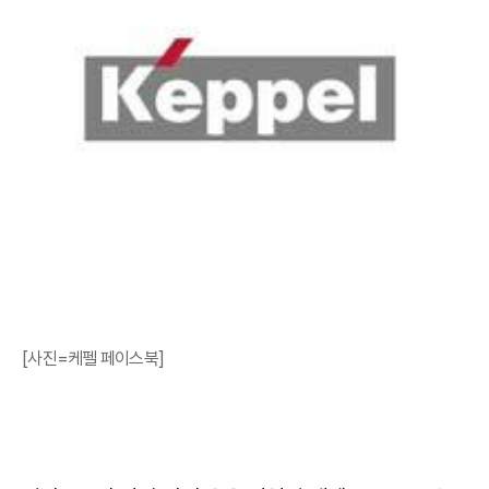
[사진=케펠 페이스북]