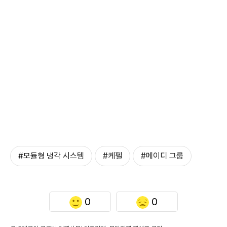
#모듈형 냉각 시스템
#케펠
#메이디 그룹
0
0