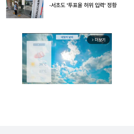
·서초도 '투표율 허위 입력' 정황
더보기
arrow_forward_ios
Unmute