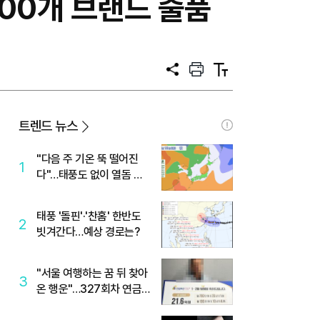
400개 브랜드 출품
공
프
텍
유
린
스
트
트
크
기
트렌드 뉴스
"다음 주 기온 뚝 떨어진
1
다"…태풍도 없이 열돔 박
살 낸 '이것'
태풍 '돌핀'·'찬홈' 한반도
2
빗겨간다…예상 경로는?
"서울 여행하는 꿈 뒤 찾아
3
온 행운"…327회차 연금
복권720+ 당첨번호조회