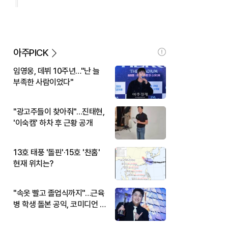
아주PICK
임영웅, 데뷔 10주년…"난 늘
부족한 사람이었다"
"광고주들이 찾아줘"…진태현,
'이숙캠' 하차 후 근황 공개
13호 태풍 '돌핀'·15호 '찬홈'
현재 위치는?
"속옷 빨고 졸업식까지"…근육
병 학생 돌본 공익, 코미디언 김
규원이었다