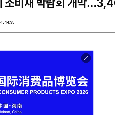
제 소비재 박람회 개막…3,
15 14:35
이
미
지
확
대