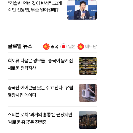
"경솔한 언행 깊이 반성"…고개
숙인 신동엽, 무슨 일이길래?
글로벌 뉴스
중국
일본
베트남
희토류 다음은 광모듈…중국이 움켜쥔
새로운 전략자산
중국산 에어콘을 웃돈 주고 산다...유럽
열광시킨 메이디
스티븐 로치 '과거의 홍콩'은 끝났지만
'새로운 홍콩'은 진행중