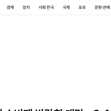
경제
정치
사회·전국
국제
포토
문화·연예