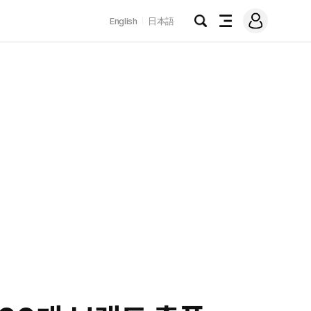
로
English
日本語
그
검
전
인
색
체
메
뉴