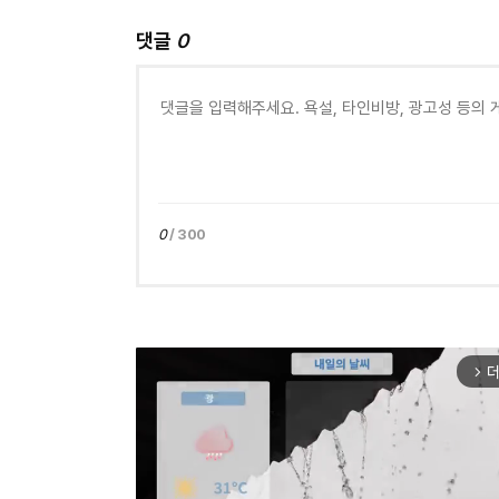
댓글
0
0
/ 300
더
arrow_forward_ios