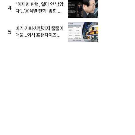
주목
"이재명 탄핵, 얼마 안 남았
4
다"...'윤석열 탄핵' 맞힌 무
당, '성지글' 등장
버거·커피·치킨까지 줄줄이
5
매물…외식 프랜차이즈
M&A '활기'