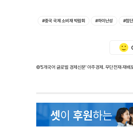
#중국 국제 소비재 박람회
#하이난성
#첨단
©'5개국어 글로벌 경제신문' 아주경제. 무단전재·재배