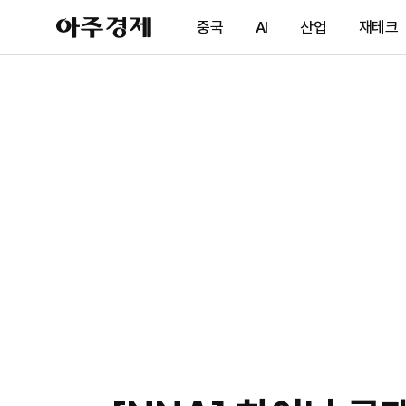
아
중국
AI
산업
재테크
주
경
제