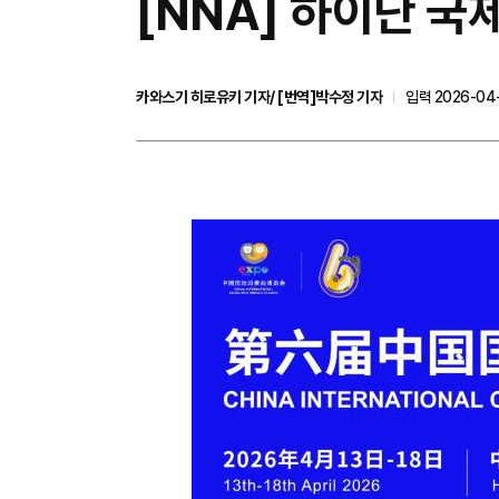
[NNA] 하이난 국
카와스기 히로유키 기자/ [번역]박수정 기자
입력 2026-04-