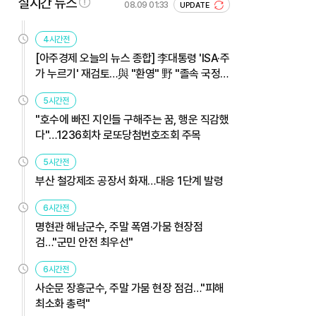
실시간 뉴스
08.09 01:33
UPDATE
4시간전
[아주경제 오늘의 뉴스 종합] 李대통령 'ISA·주
가 누르기' 재검토…與 "환영" 野 "졸속 국정"
外
5시간전
"호수에 빠진 지인들 구해주는 꿈, 행운 직감했
다"…1236회차 로또당첨번호조회 주목
5시간전
부산 철강제조 공장서 화재…대응 1단계 발령
6시간전
명현관 해남군수, 주말 폭염·가뭄 현장점
검…"군민 안전 최우선"
6시간전
사순문 장흥군수, 주말 가뭄 현장 점검…"피해
최소화 총력"