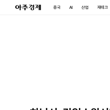
아
중국
AI
산업
재테크
주
경
제