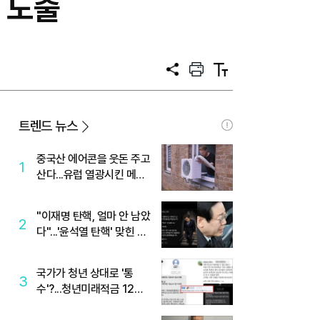
 도출
공
프
텍
유
린
스
트
트
크
기
트렌드 뉴스
중국산 에어콘을 웃돈 주고
1
산다...유럽 열광시킨 메이
디
"이재명 탄핵, 얼마 안 남았
2
다"...'윤석열 탄핵' 맞힌 무
당, '성지글' 등장
국가가 청년 상대로 '통
3
수'?...청년미래적금 12%
준다더니 "응, 오류야"