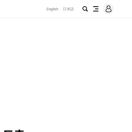
로
English
日本語
그
검
전
인
색
체
메
뉴