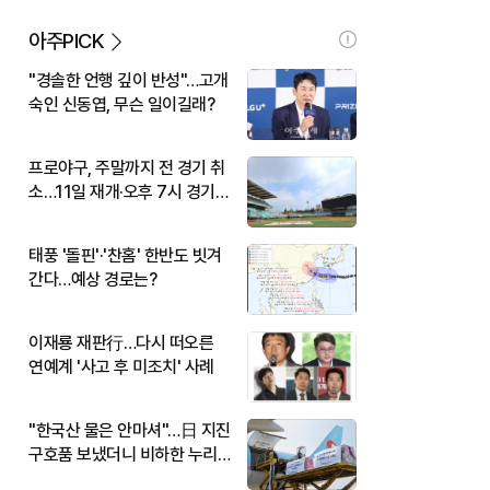
아주PICK
"경솔한 언행 깊이 반성"…고개
숙인 신동엽, 무슨 일이길래?
프로야구, 주말까지 전 경기 취
소…11일 재개·오후 7시 경기
시작
태풍 '돌핀'·'찬홈' 한반도 빗겨
간다…예상 경로는?
이재룡 재판行…다시 떠오른
연예계 '사고 후 미조치' 사례
"한국산 물은 안마셔"…日 지진
구호품 보냈더니 비하한 누리
꾼