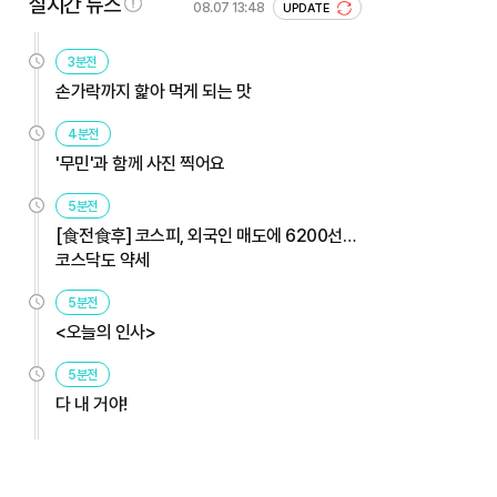
실시간 뉴스
08.07 13:48
UPDATE
3분전
손가락까지 핥아 먹게 되는 맛
4분전
'무민'과 함께 사진 찍어요
5분전
[食전食후] 코스피, 외국인 매도에 6200선…
코스닥도 약세
5분전
<오늘의 인사>
5분전
다 내 거야!