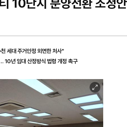
티 10단지 분양전환 조정안
"수천 세대 주거안정 외면한 처사"
… 10년 임대 산정방식 법령 개정 촉구
이
미
지
확
대