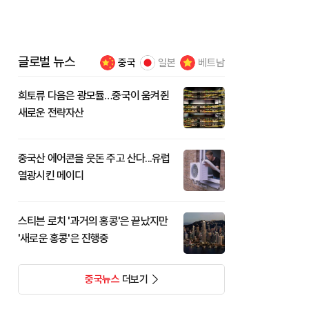
글로벌 뉴스
중국
일본
베트남
희토류 다음은 광모듈…중국이 움켜쥔
새로운 전략자산
중국산 에어콘을 웃돈 주고 산다...유럽
열광시킨 메이디
스티븐 로치 '과거의 홍콩'은 끝났지만
'새로운 홍콩'은 진행중
중국뉴스
더보기