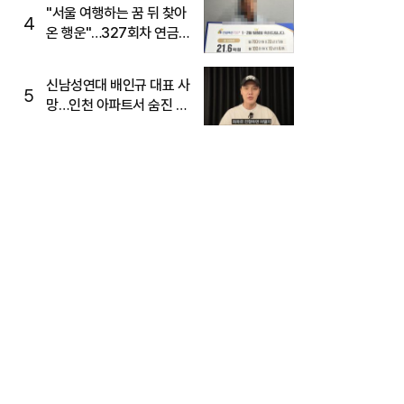
"서울 여행하는 꿈 뒤 찾아
4
온 행운"…327회차 연금
복권720+ 당첨번호조회
주목
신남성연대 배인규 대표 사
5
망…인천 아파트서 숨진 채
발견