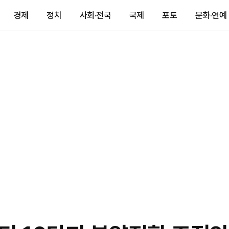
경제
정치
사회·전국
국제
포토
문화·연예