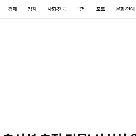
경제
정치
사회·전국
국제
포토
문화·연예