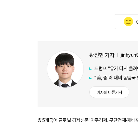
황진현 기자
jinhyu
트럼프 "유가 다시 올려
"美, 중·러 대비 동맹국
기자의 다른기사
©'5개국어 글로벌 경제신문' 아주경제. 무단전재·재배