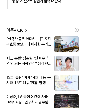
송정' 시즌2로 상권에 활력 더한다
아주PICK
"한국산 물은 안마셔"…日 지진
구호품 보냈더니 비하한 누리
꾼
'태도 논란' 정준원 "난 배우 하
면 안 되는 사람인가? 생각 했
다"
13호 '돌핀' 이어 14호 태풍 '구
지라'·15호 태풍 '찬홈' 발생…
현재 위치와 이동경로는?
이상준, LA 공연 논란에 사과
"너무 죄송…연구하고 공부할
것"