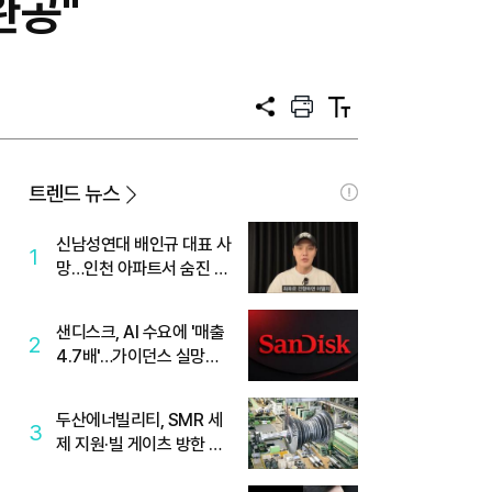
완공"
공
프
텍
유
린
스
트
트
크
기
트렌드 뉴스
신남성연대 배인규 대표 사
1
망…인천 아파트서 숨진 채
발견
샌디스크, AI 수요에 '매출
2
4.7배'…가이던스 실망에
'주가는 하락'
두산에너빌리티, SMR 세
3
제 지원·빌 게이츠 방한 기
대에 5%대 강세