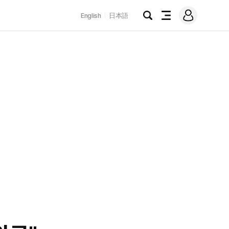
로
English
日本語
그
검
전
인
색
체
메
뉴