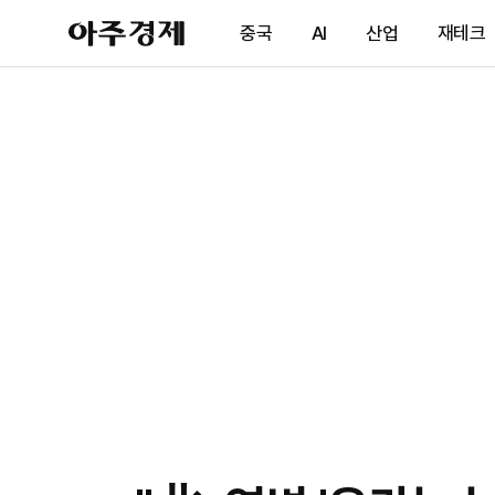
아
중국
AI
산업
재테크
주
경
제