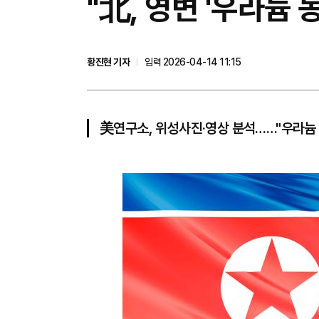
"北, 영변 '우라늄
황진현 기자
입력 2026-04-14 11:15
美연구소, 위성사진·영상 분석……"우라늄 