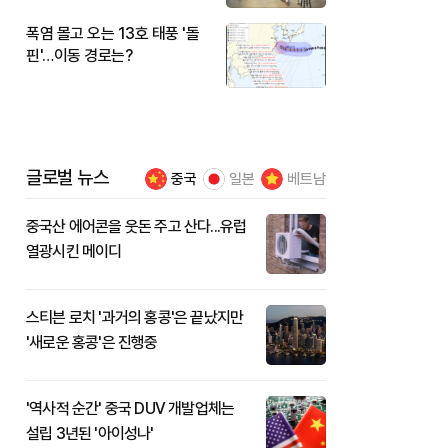
폭염 몰고 오는 13호 태풍 '돌
핀'…이동 경로는?
글로벌 뉴스
중국
일본
베트남
중국산 에어콘을 웃돈 주고 산다...유럽
열광시킨 메이디
스티븐 로치 '과거의 홍콩'은 끝났지만
'새로운 홍콩'은 진행중
'역사적 순간' 중국 DUV 개발업체는
설립 3년된 '아이성나'