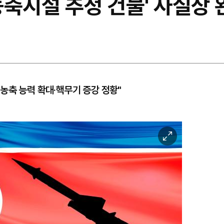
 농축시설 추정 건물' 사실상 
농축 능력 확대·핵무기 증강 정황"
이
미
지
확
대