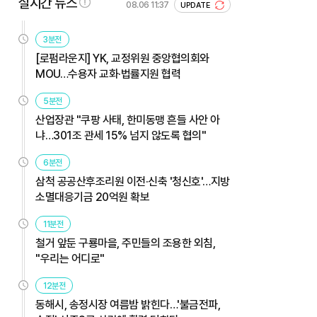
실시간 뉴스
08.06 11:37
UPDATE
3분전
[로펌라운지] YK, 교정위원 중앙협의회와
MOU…수용자 교화·법률지원 협력
5분전
산업장관 "쿠팡 사태, 한미동맹 흔들 사안 아
냐…301조 관세 15% 넘지 않도록 협의"
6분전
삼척 공공산후조리원 이전·신축 '청신호'…지방
소멸대응기금 20억원 확보
11분전
철거 앞둔 구룡마을, 주민들의 조용한 외침,
"우리는 어디로"
12분전
동해시, 송정시장 여름밤 밝힌다…'불금전파,