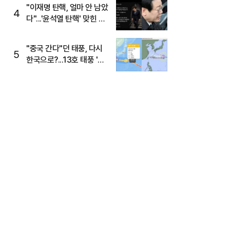
"이재명 탄핵, 얼마 안 남았
4
다"...'윤석열 탄핵' 맞힌 무
당, '성지글' 등장
"중국 간다"던 태풍, 다시
5
한국으로?...13호 태풍 '돌
핀' 방향 급전환