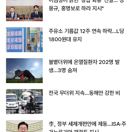
이임생이 밝힌 '빵집 회동' 전말…"정
몽규, 홍명보로 하라 지시"
주유소 기름값 12주 연속 하락…L당
1800원대 유지
불볕더위에 온열질환자 202명 발
생…3명 숨져
전국 무더위 지속…동해안 강한 비
李, 정부 세제개편안에 제동…ISA·주