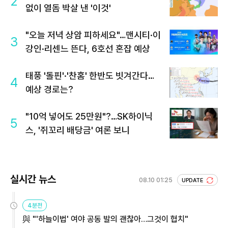
2
없이 열돔 박살 낸 '이것'
"오늘 저녁 상암 피하세요"…맨시티·이
3
강인·리센느 뜬다, 6호선 혼잡 예상
태풍 '돌핀'·'찬홈' 한반도 빗겨간다…
4
예상 경로는?
"10억 넣어도 25만원"?…SK하이닉
5
스, '쥐꼬리 배당금' 여론 보니
실시간 뉴스
08.10 01:25
UPDATE
4분전
與 "'하늘이법' 여야 공동 발의 괜찮아…그것이 협치"