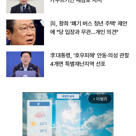
가누르기안 재검토 지시
與, 황희 '폐기 버스 청년 주택' 제안
에 "당 입장과 무관…개인 의견"
李대통령, '호우피해' 안동·의성 관할
4개면 특별재난지역 선포
더보기
arrow_forward_ios