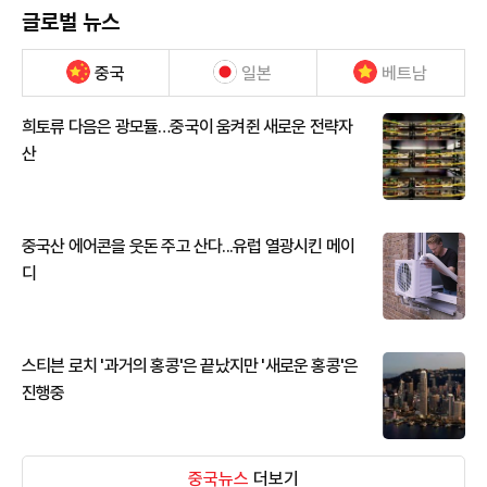
글로벌 뉴스
중국
일본
베트남
희토류 다음은 광모듈…중국이 움켜쥔 새로운 전략자
산
중국산 에어콘을 웃돈 주고 산다...유럽 열광시킨 메이
디
스티븐 로치 '과거의 홍콩'은 끝났지만 '새로운 홍콩'은
진행중
중국뉴스
더보기