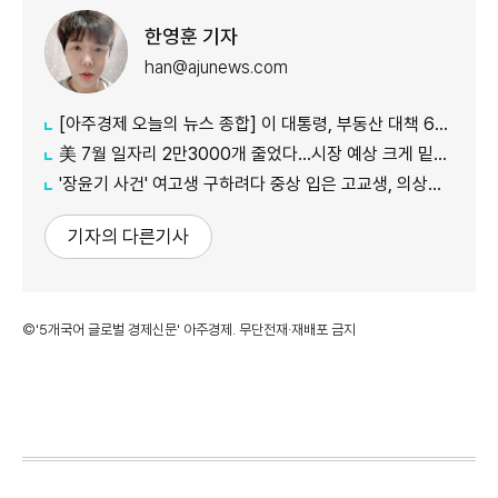
한영훈 기자
han@ajunews.com
[아주경제 오늘의 뉴스 종합] 이 대통령, 부동산 대책 6시간 점검…"기존 방식 벗어나 과감히 실행" 外
美 7월 일자리 2만3000개 줄었다…시장 예상 크게 밑돈 '고용 쇼크'
'장윤기 사건' 여고생 구하려다 중상 입은 고교생, 의상자 인정
기자의 다른기사
©'5개국어 글로벌 경제신문' 아주경제. 무단전재·재배포 금지