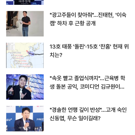
"광고주들이 찾아줘"…진태현, '이숙
캠' 하차 후 근황 공개
13호 태풍 '돌핀'·15호 '찬홈' 현재 위
치는?
"속옷 빨고 졸업식까지"…근육병 학
생 돌본 공익, 코미디언 김규원이었
다
"경솔한 언행 깊이 반성"…고개 숙인
신동엽, 무슨 일이길래?