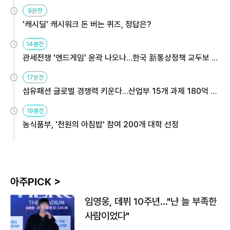
9분전
'캐시딜' 캐시워크 돈 버는 퀴즈, 정답은?
14분전
관세전쟁 '엔드게임' 윤곽 나오나…한국 新통상정책 교두보 활
용해야
17분전
섬유패션 글로벌 경쟁력 키운다…산업부 15개 과제 180억 지
원
18분전
농식품부, '천원의 아침밥' 참여 200개 대학 선정
아주PICK >
임영웅, 데뷔 10주년…"난 늘 부족한
사람이었다"