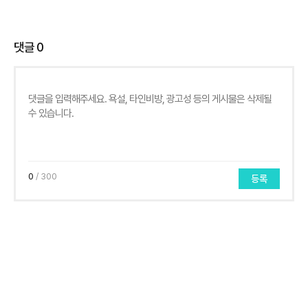
댓글
0
0
/ 300
등록