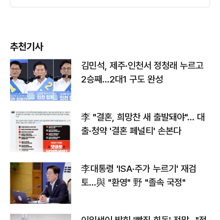
추천기사
김민석, 제주·인천서 정청래 누르고
2승째…2대1 구도 완성
李 "결혼, 희망찬 새 출발돼야"… 대
출·청약 '결혼 페널티' 손본다
李대통령 'ISA·주가 누르기' 재검
토…與 "환영" 野 "졸속 국정"