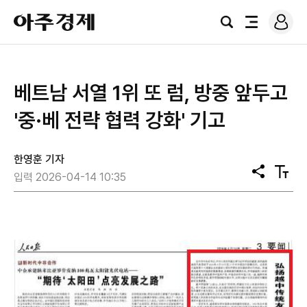
로
아
그
검
전
주
인
색
체
경
메
제
뉴
베트남 서열 1위 또 럼, 방중 앞두고
'중·베 전략 협력 강화' 기고
한영훈 기자
공
텍
입력 2026-04-14 10:35
유
스
트
크
기