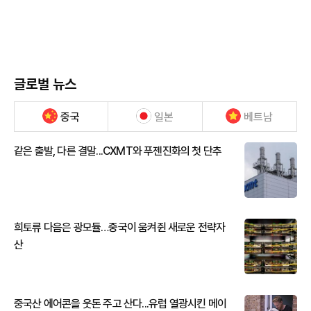
글로벌 뉴스
중국
일본
베트남
같은 출발, 다른 결말...CXMT와 푸젠진화의 첫 단추
희토류 다음은 광모듈…중국이 움켜쥔 새로운 전략자
산
중국산 에어콘을 웃돈 주고 산다...유럽 열광시킨 메이