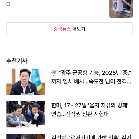
디
중국뉴스
더보기
추천기사
李 "광주 군공항 기능, 2028년 중순
까지 임시 배치…속도전 넘어 전격
전"
한미, 17∼27일 '을지 자유의 방패'
연습…전작권 전환 시험대
김건희, '로저비비에 가방 의혹' 김기