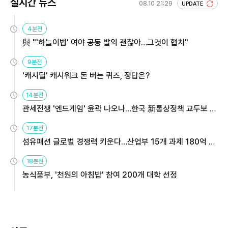
실시간 뉴스
08.10 21:29
UPDATE
4분전
與 "'하늘이법' 여야 공동 발의 괜찮아…그것이 협치"
9분전
'캐시딜' 캐시워크 돈 버는 퀴즈, 정답은?
14분전
관세전쟁 '엔드게임' 윤곽 나오나…한국 新통상정책 교두보 활
용해야
17분전
섬유패션 글로벌 경쟁력 키운다…산업부 15개 과제 180억 지
원
18분전
농식품부, '천원의 아침밥' 참여 200개 대학 선정