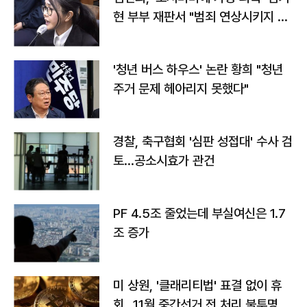
현 부부 재판서 "범죄 연상시키지 말
라"
'청년 버스 하우스' 논란 황희 "청년
주거 문제 헤아리지 못했다"
경찰, 축구협회 '심판 성접대' 수사 검
토…공소시효가 관건
PF 4.5조 줄었는데 부실여신은 1.7
조 증가
미 상원, '클래리티법' 표결 없이 휴
회…11월 중간선거 전 처리 불투명