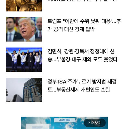
트럼프 "이란에 수위 낮춰 대응"…추
가 공격 대신 경제 압박
김민석, 강원·경북서 정청래에 신
승…부울경·대구 제외 모두 웃었다
정부 ISA·주가누르기 방지법 재검
토…부동산세제 개편안도 손질
더보기
arrow_forward_ios