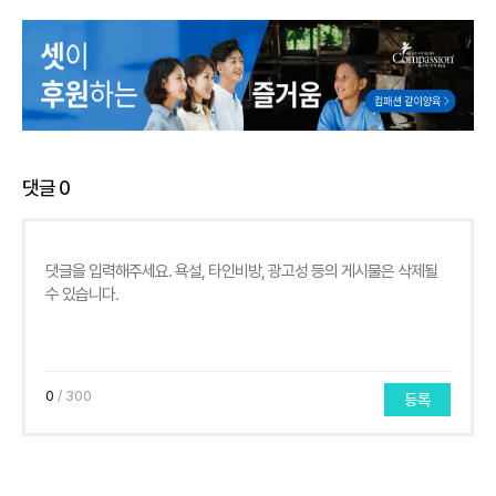
댓글
0
0
/ 300
등록