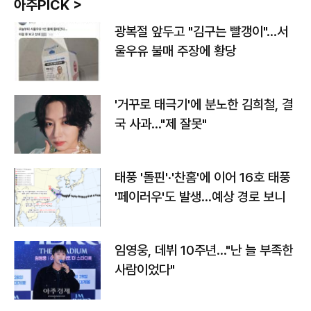
아주PICK >
광복절 앞두고 "김구는 빨갱이"…서
울우유 불매 주장에 황당
'거꾸로 태극기'에 분노한 김희철, 결
국 사과…"제 잘못"
태풍 '돌핀'·'찬홈'에 이어 16호 태풍
'페이러우'도 발생…예상 경로 보니
임영웅, 데뷔 10주년…"난 늘 부족한
사람이었다"