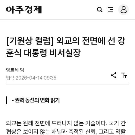
로
아
그
검
전
주
인
색
체
경
메
제
뉴
[기원상 컬럼] 외교의 전면에 선 강
훈식 대통령 비서실장
앙트레 임
공
텍
입력 2026-04-14 09:35
유
스
트
크
기
- 권력 동선의 변화 읽기
외교는 원래 전면에 드러나지 않는 기술이다. 국가 간
협상은 보이지 않는 채널과 축적된 신뢰, 그리고 역할