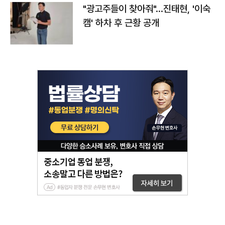
"광고주들이 찾아줘"…진태현, '이숙
캠' 하차 후 근황 공개