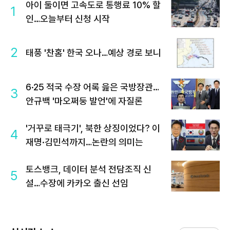
아이 둘이면 고속도로 통행료 10% 할
1
인…오늘부터 신청 시작
2
태풍 '찬홈' 한국 오나…예상 경로 보니
6·25 적국 수장 어록 읊은 국방장관…
3
안규백 '마오쩌둥 발언'에 자질론
'거꾸로 태극기', 북한 상징이었다? 이
4
재명·김민석까지…논란의 의미는
토스뱅크, 데이터 분석 전담조직 신
5
설…수장에 카카오 출신 선임