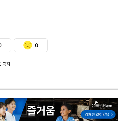
0
0
포 금지