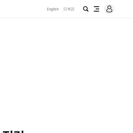
로
English
日本語
그
검
전
인
색
체
메
뉴