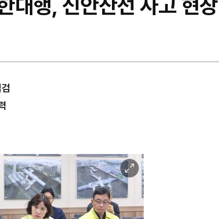
한대행, 신안산선 사고 현장
점검
력
이
미
지
확