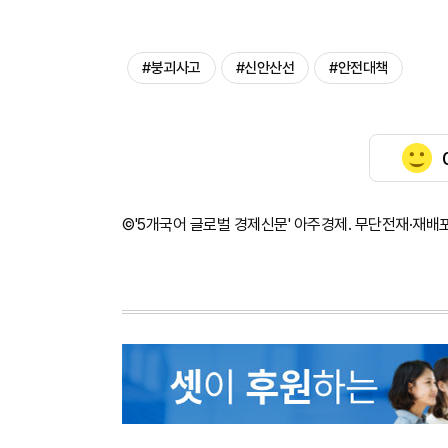
#붕괴사고
#신안산선
#안전대책
©'5개국어 글로벌 경제신문' 아주경제. 무단전재·재배