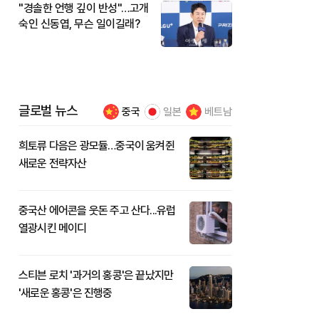
"경솔한 언행 깊이 반성"…고개
숙인 신동엽, 무슨 일이길래?
글로벌 뉴스
중국
일본
베트남
희토류 다음은 광모듈…중국이 움켜쥔
새로운 전략자산
중국산 에어콘을 웃돈 주고 산다...유럽
열광시킨 메이디
스티븐 로치 '과거의 홍콩'은 끝났지만
'새로운 홍콩'은 진행중