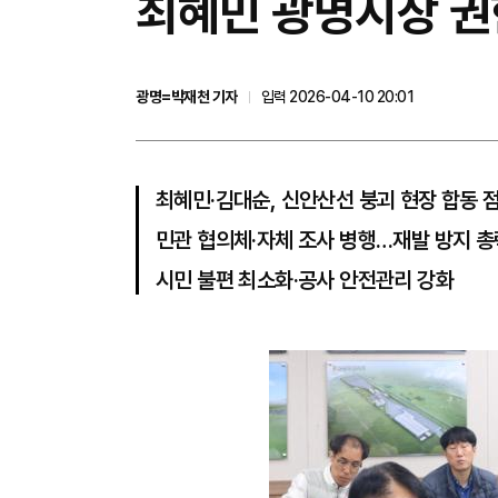
최혜민 광명시장 권
광명=박재천 기자
입력 2026-04-10 20:01
최혜민·김대순, 신안산선 붕괴 현장 합동 
민관 협의체·자체 조사 병행…재발 방지 총
시민 불편 최소화·공사 안전관리 강화