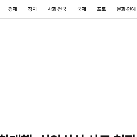
경제
정치
사회·전국
국제
포토
문화·연예