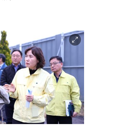
이
미
지
확
대