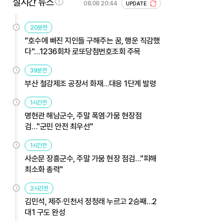
실시간 뉴스
08.08 20:44
UPDATE
20분전
"호수에 빠진 지인들 구해주는 꿈, 행운 직감했
다"…1236회차 로또당첨번호조회 주목
39분전
부산 철강제조 공장서 화재…대응 1단계 발령
1시간전
명현관 해남군수, 주말 폭염·가뭄 현장점
검…"군민 안전 최우선"
1시간전
사순문 장흥군수, 주말 가뭄 현장 점검…"피해
최소화 총력"
2시간전
김민석, 제주·인천서 정청래 누르고 2승째…2
대1 구도 완성