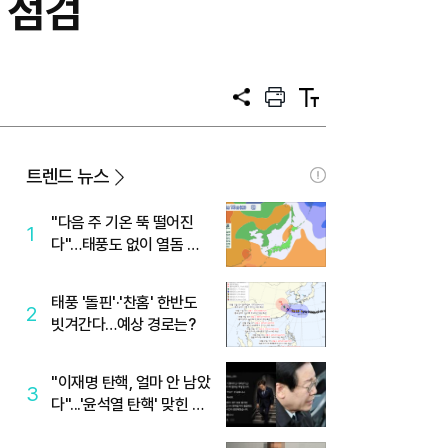
 점검
공
프
텍
유
린
스
트
트
크
기
트렌드 뉴스
"다음 주 기온 뚝 떨어진
1
다"…태풍도 없이 열돔 박
살 낸 '이것'
태풍 '돌핀'·'찬홈' 한반도
2
빗겨간다…예상 경로는?
"이재명 탄핵, 얼마 안 남았
3
다"...'윤석열 탄핵' 맞힌 무
당, '성지글' 등장