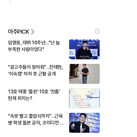
아주PICK
임영웅, 데뷔 10주년…"난 늘
부족한 사람이었다"
"광고주들이 찾아줘"…진태현,
'이숙캠' 하차 후 근황 공개
13호 태풍 '돌핀'·15호 '찬홈'
현재 위치는?
"속옷 빨고 졸업식까지"…근육
병 학생 돌본 공익, 코미디언 김
규원이었다