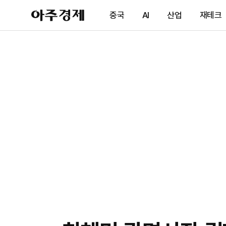
아
중국
AI
산업
재테크
주
경
제