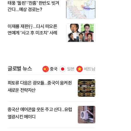
태풍 '돌핀'·'찬홈' 한반도 빗겨
간다…예상 경로는?
이재룡 재판行…다시 떠오른
연예계 '사고 후 미조치' 사례
글로벌 뉴스
중국
일본
베트남
희토류 다음은 광모듈…중국이 움켜쥔
새로운 전략자산
중국산 에어콘을 웃돈 주고 산다...유럽
열광시킨 메이디