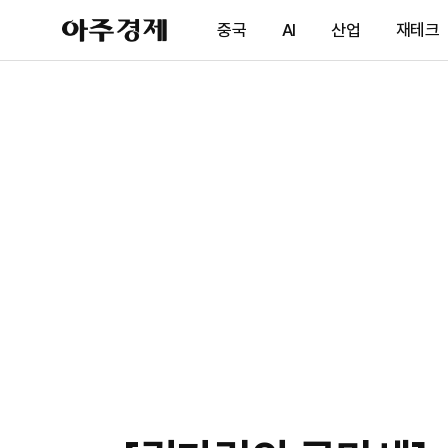
아
중국
AI
산업
재테크
주
경
제