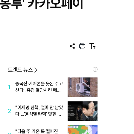
금봉투' 카카오페이
공
프
텍
유
린
스
트
트
크
기
트렌드 뉴스
중국산 에어콘을 웃돈 주고
1
산다...유럽 열광시킨 메이
디
"이재명 탄핵, 얼마 안 남았
2
다"...'윤석열 탄핵' 맞힌 무
당, '성지글' 등장
"다음 주 기온 뚝 떨어진