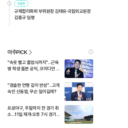
5분전
규제합리화위 부위원장 김태유·국립외교원장
김흥규 임명
아주PICK
"속옷 빨고 졸업식까지"…근육
병 학생 돌본 공익, 코미디언 김
규원이었다
"경솔한 언행 깊이 반성"…고개
숙인 신동엽, 무슨 일이길래?
프로야구, 주말까지 전 경기 취
소…11일 재개·오후 7시 경기
시작