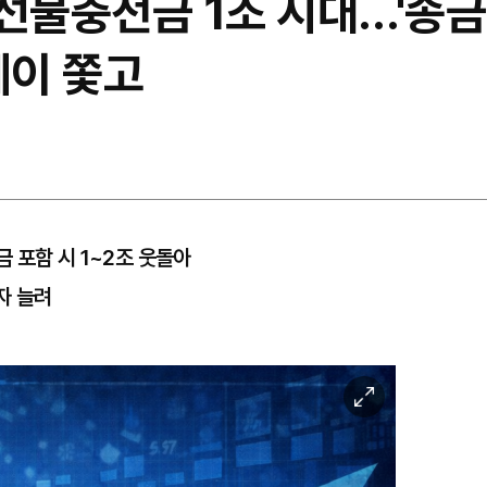
 선불충전금 1조 시대…'송
페이 쫓고
 포함 시 1~2조 웃돌아
자 늘려
이
미
지