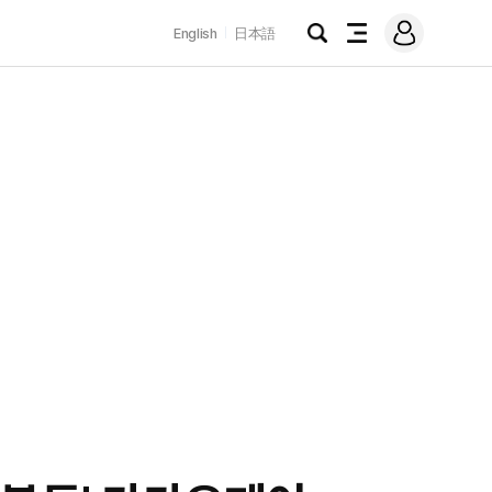
로
English
日本語
그
검
전
인
색
체
메
뉴