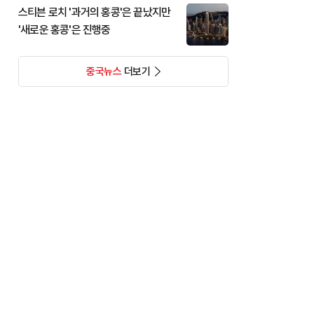
스티븐 로치 '과거의 홍콩'은 끝났지만
'새로운 홍콩'은 진행중
중국뉴스
더보기