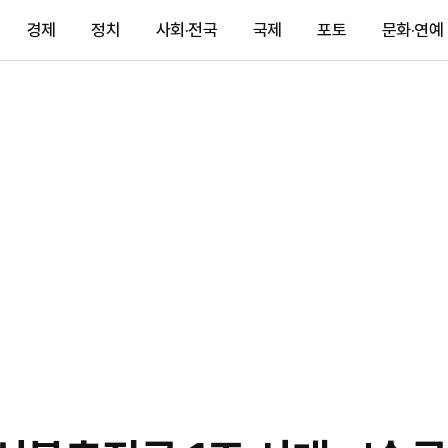
경제
정치
사회·전국
국제
포토
문화·연예