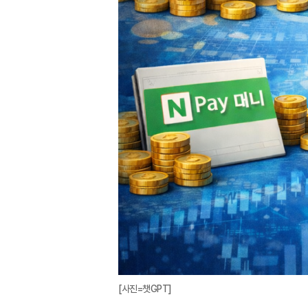
[사진=챗GPT]