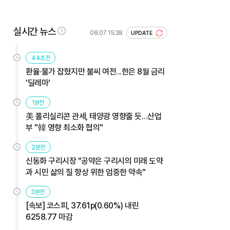
실시간 뉴스
08.07 15:38
UPDATE
44초전
환율·물가 잡혔지만 불씨 여전...한은 8월 금리
'딜레마'
1분전
美 폴리실리콘 관세, 태양광 영향줄 듯…산업
부 "韓 영향 최소화 협의"
2분전
신동화 구리시장 "공약은 구리시의 미래 도약
과 시민 삶의 질 향상 위한 엄중한 약속"
3분전
[속보] 코스피, 37.61p(0.60%) 내린
6258.77 마감