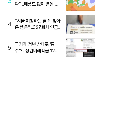
3
다"…태풍도 없이 열돔 박
살 낸 '이것'
"서울 여행하는 꿈 뒤 찾아
4
온 행운"…327회차 연금
복권720+ 당첨번호조회
주목
국가가 청년 상대로 '통
5
수'?...청년미래적금 12%
준다더니 "응, 오류야"