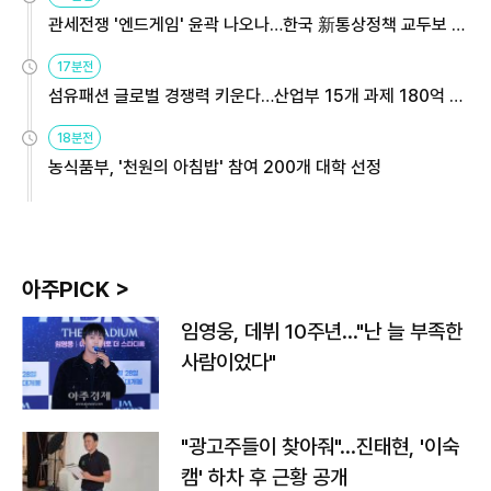
관세전쟁 '엔드게임' 윤곽 나오나…한국 新통상정책 교두보 활
용해야
17분전
섬유패션 글로벌 경쟁력 키운다…산업부 15개 과제 180억 지
원
18분전
농식품부, '천원의 아침밥' 참여 200개 대학 선정
아주PICK >
임영웅, 데뷔 10주년…"난 늘 부족한
사람이었다"
"광고주들이 찾아줘"…진태현, '이숙
캠' 하차 후 근황 공개