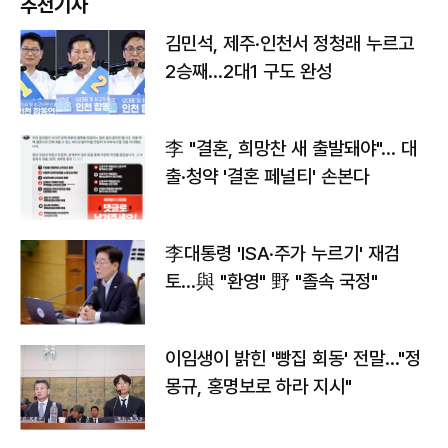
추천기사
김민석, 제주·인천서 정청래 누르고
2승째…2대1 구도 완성
李 "결혼, 희망찬 새 출발돼야"… 대
출·청약 '결혼 페널티' 손본다
李대통령 'ISA·주가 누르기' 재검
토…與 "환영" 野 "졸속 국정"
이임생이 밝힌 '빵집 회동' 전말…"정
몽규, 홍명보로 하라 지시"