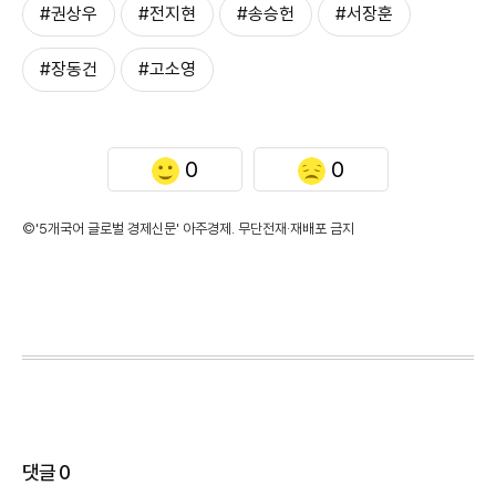
#권상우
#전지현
#송승헌
#서장훈
#장동건
#고소영
0
0
©'5개국어 글로벌 경제신문' 아주경제. 무단전재·재배포 금지
댓글
0