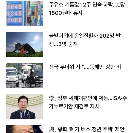
주유소 기름값 12주 연속 하락…L당
1800원대 유지
불볕더위에 온열질환자 202명 발
생…3명 숨져
전국 무더위 지속…동해안 강한 비
李, 정부 세제개편안에 제동…ISA·주
가누르기안 재검토 지시
與, 황희 '폐기 버스 청년 주택' 제안