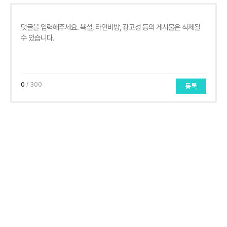
0
/ 300
등록