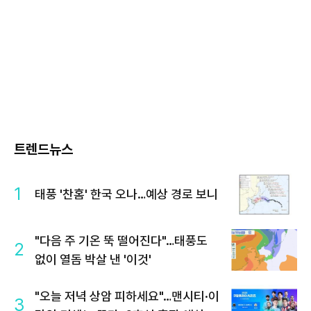
트렌드뉴스
1
태풍 '찬홈' 한국 오나…예상 경로 보니
"다음 주 기온 뚝 떨어진다"…태풍도
2
없이 열돔 박살 낸 '이것'
"오늘 저녁 상암 피하세요"…맨시티·이
3