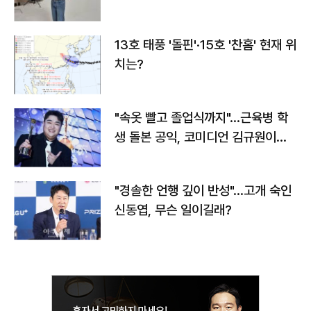
13호 태풍 '돌핀'·15호 '찬홈' 현재 위
치는?
"속옷 빨고 졸업식까지"…근육병 학
생 돌본 공익, 코미디언 김규원이었
다
"경솔한 언행 깊이 반성"…고개 숙인
신동엽, 무슨 일이길래?