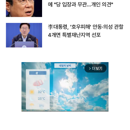
에 "당 입장과 무관…개인 의견"
李대통령, '호우피해' 안동·의성 관할
4개면 특별재난지역 선포
더보기
arrow_forward_ios
Mute