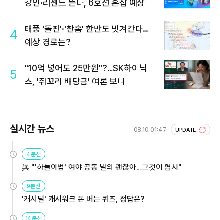
강인·리센느 뜬다, 6호선 혼잡 예상
태풍 '돌핀'·'찬홈' 한반도 빗겨간다…
4
예상 경로는?
"10억 넣어도 25만원"?…SK하이닉
5
스, '쥐꼬리 배당금' 여론 보니
실시간 뉴스
08.10 01:47
UPDATE
4분전
與 "'하늘이법' 여야 공동 발의 괜찮아…그것이 협치"
9분전
'캐시딜' 캐시워크 돈 버는 퀴즈, 정답은?
14분전