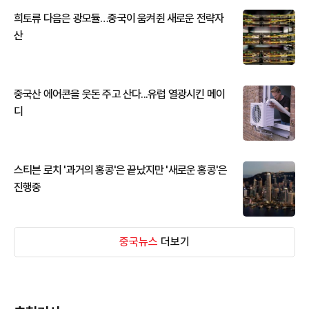
희토류 다음은 광모듈…중국이 움켜쥔 새로운 전략자
산
중국산 에어콘을 웃돈 주고 산다...유럽 열광시킨 메이
디
스티븐 로치 '과거의 홍콩'은 끝났지만 '새로운 홍콩'은
진행중
중국뉴스
더보기