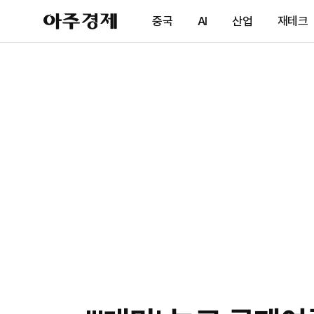
아
중국
AI
산업
재테크
주
경
제