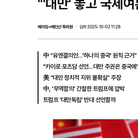
"'대만' 놓고 국제
베이징=배인선 특파원
입력 2025-10-02 11:28
中 "유엔결의안…'하나의 중국' 원칙 근거"
"카이로·포츠담 선언…대만 주권은 중국에
美 "대만 정치적 지위 불확실" 주장
中, '무역합의' 간절한 트럼프에 압박
트럼프 '대만독립' 반대 선언할까