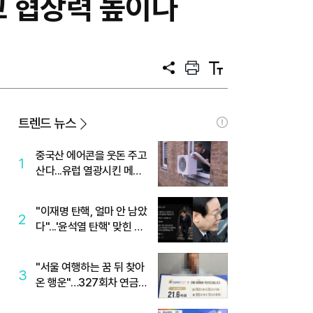
고 협상력 높이나
공
프
텍
유
린
스
트
트
크
기
트렌드 뉴스
중국산 에어콘을 웃돈 주고
1
산다...유럽 열광시킨 메이
디
"이재명 탄핵, 얼마 안 남았
2
다"...'윤석열 탄핵' 맞힌 무
당, '성지글' 등장
"서울 여행하는 꿈 뒤 찾아
3
온 행운"…327회차 연금
복권720+ 당첨번호조회