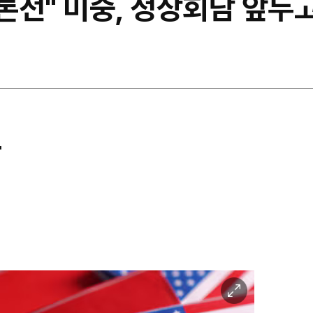
여론전" 미중, 정상회담 앞두
"
이
미