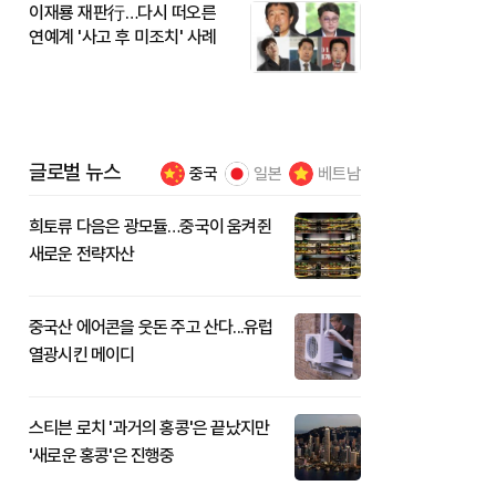
이재룡 재판行…다시 떠오른
연예계 '사고 후 미조치' 사례
글로벌 뉴스
중국
일본
베트남
희토류 다음은 광모듈…중국이 움켜쥔
새로운 전략자산
중국산 에어콘을 웃돈 주고 산다...유럽
열광시킨 메이디
스티븐 로치 '과거의 홍콩'은 끝났지만
'새로운 홍콩'은 진행중