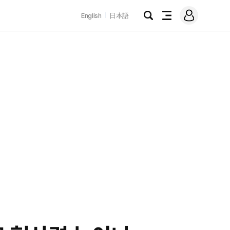
로
English
日本語
그
검
전
인
색
체
메
뉴