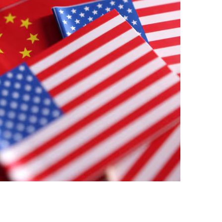
지
확
대