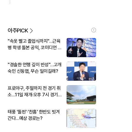
아주PICK
"속옷 빨고 졸업식까지"…근육
병 학생 돌본 공익, 코미디언 김
규원이었다
"경솔한 언행 깊이 반성"…고개
숙인 신동엽, 무슨 일이길래?
프로야구, 주말까지 전 경기 취
소…11일 재개·오후 7시 경기
시작
태풍 '돌핀'·'찬홈' 한반도 빗겨
간다…예상 경로는?