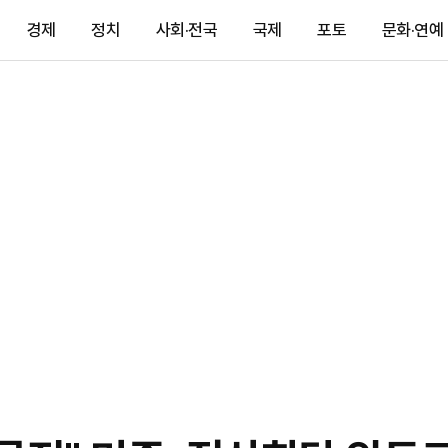
경제
정치
사회·전국
국제
포토
문화·연예