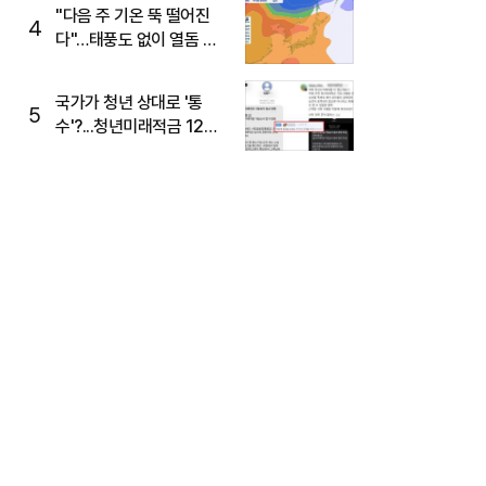
주목
"다음 주 기온 뚝 떨어진
4
다"…태풍도 없이 열돔 박
살 낸 '이것'
국가가 청년 상대로 '통
5
수'?...청년미래적금 12%
준다더니 "응, 오류야"