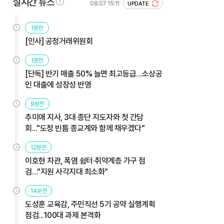
실시간 뉴스
08.07 15:11
UPDATE
1분전
[인사] 공정거래위원회
1분전
[단독] 반기 매출 50% 늘면 최고등급…소상공
인 대출에 성장성 반영
9분전
추미애 지사, 3대 종단 지도자와 첫 간담
회..."도정 빈틈 종교계와 함께 채우겠다"
12분전
이호현 차관, 폭염 쉼터·취약계층 가구 점
검…"지원 사각지대 최소화"
14분전
도성훈 교육감, 주민직선 5기 공약 실행계획
점검...100대 과제 본격화