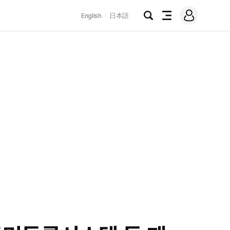
로
English
日本語
그
검
전
인
색
체
메
뉴