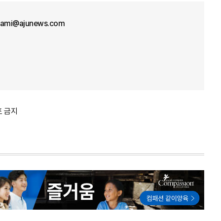
lami@ajunews.com
포 금지