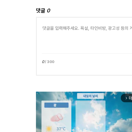
댓글
0
0
/ 300
더
arrow_forward_ios