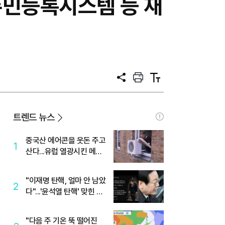
주민등록시스템 등 재
공
프
텍
유
린
스
트
트
크
기
트렌드 뉴스
중국산 에어콘을 웃돈 주고
1
산다...유럽 열광시킨 메이
디
"이재명 탄핵, 얼마 안 남았
2
다"...'윤석열 탄핵' 맞힌 무
당, '성지글' 등장
"다음 주 기온 뚝 떨어진