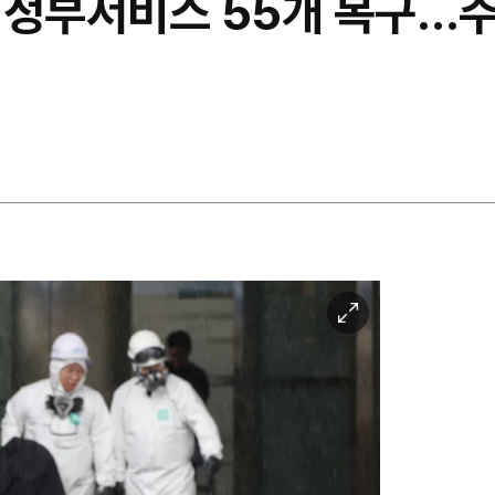
 정부서비스 55개 복구…
이
미
지
확
대