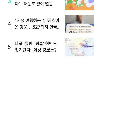
3
다"…태풍도 없이 열돔 박
살 낸 '이것'
"서울 여행하는 꿈 뒤 찾아
4
온 행운"…327회차 연금
복권720+ 당첨번호조회
주목
태풍 '돌핀'·'찬홈' 한반도
5
빗겨간다…예상 경로는?