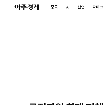
아
중국
AI
산업
재테크
주
경
제