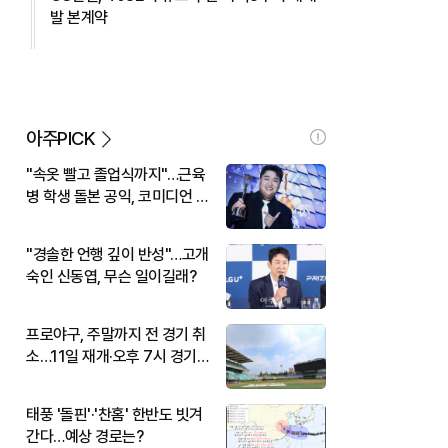
발 본계약
아주PICK
"속옷 빨고 졸업식까지"…근육
병 학생 돌본 공익, 코미디언 김
규원이었다
"경솔한 언행 깊이 반성"…고개
숙인 신동엽, 무슨 일이길래?
프로야구, 주말까지 전 경기 취
소…11일 재개·오후 7시 경기
시작
태풍 '돌핀'·'찬홈' 한반도 빗겨
간다…예상 경로는?