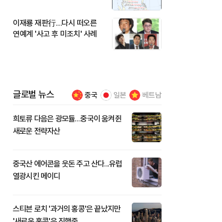
이재룡 재판行…다시 떠오른
연예계 '사고 후 미조치' 사례
글로벌 뉴스
중국
일본
베트남
희토류 다음은 광모듈…중국이 움켜쥔
새로운 전략자산
중국산 에어콘을 웃돈 주고 산다...유럽
열광시킨 메이디
스티븐 로치 '과거의 홍콩'은 끝났지만
'새로운 홍콩'은 진행중