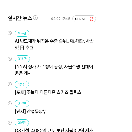
실시간 뉴스
08.07 17:45
UPDATE
9초전
AI 반도체가 뒤집은 수출 순위…韓·대만, 사상
첫 日 추월
31초전
[NNA] 싱가포르 창이 공항, 자율주행 휠체어
운용 개시
1분전
[포토] 꽃보다 아름다운 스키즈 필릭스
2분전
[인사] 산업통상부
3분전
GS건설, 4082억 규모 부산 사직3구역 재개