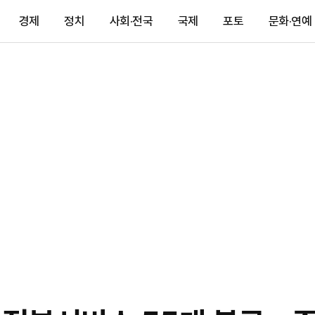
경제
정치
사회·전국
국제
포토
문화·연예