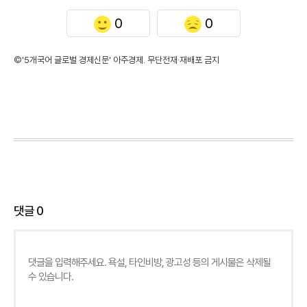
0
0
©'5개국어 글로벌 경제신문' 아주경제. 무단전재·재배포 금지
댓글
0