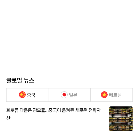
글로벌 뉴스
중국
일본
베트남
희토류 다음은 광모듈…중국이 움켜쥔 새로운 전략자
산