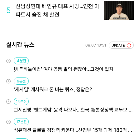
신남성연대 배인규 대표 사망…인천 아
5
파트서 숨진 채 발견
실시간 뉴스
08.07 13:51
UPDATE
4분전
與 "'하늘이법' 여야 공동 발의 괜찮아…그것이 협치"
9분전
'캐시딜' 캐시워크 돈 버는 퀴즈, 정답은?
14분전
관세전쟁 '엔드게임' 윤곽 나오나…한국 新통상정책 교두보 활
용해야
17분전
섬유패션 글로벌 경쟁력 키운다…산업부 15개 과제 180억 지
원