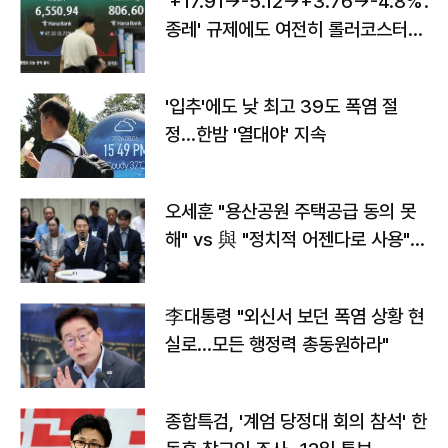
'+17.91→-5.12→+3.76→-4.8%'…'
종레' 규제에도 여전히 롤러코스터
타는 코스피
'입추'에도 낮 최고 39도 폭염 절
정…한밤 '열대야' 지속
오세훈 "용산공원 주택공급 동의 못
해" vs 與 "정치적 어젠다로 사용"
맞불
李대통령 "외신서 보던 폭염 상황 현
실로…모든 행정력 총동원하라"
종합특검, '계엄 당정대 회의 참석' 한