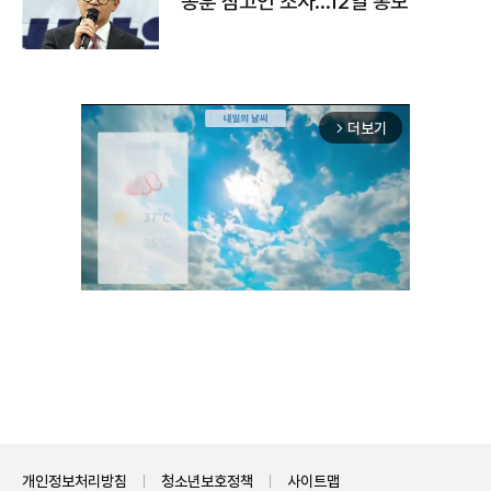
동훈 참고인 조사...12일 통보
더보기
arrow_forward_ios
Unmute
개인정보처리방침
청소년보호정책
사이트맵