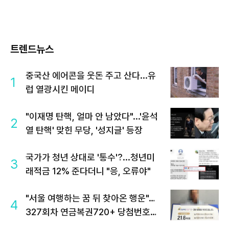
트렌드뉴스
중국산 에어콘을 웃돈 주고 산다...유
1
럽 열광시킨 메이디
"이재명 탄핵, 얼마 안 남았다"...'윤석
2
열 탄핵' 맞힌 무당, '성지글' 등장
국가가 청년 상대로 '통수'?...청년미
3
래적금 12% 준다더니 "응, 오류야"
"서울 여행하는 꿈 뒤 찾아온 행운"…
4
327회차 연금복권720+ 당첨번호조
회 주목