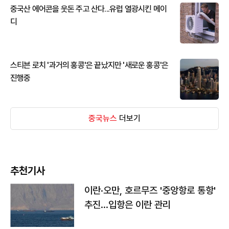
중국산 에어콘을 웃돈 주고 산다...유럽 열광시킨 메이
디
스티븐 로치 '과거의 홍콩'은 끝났지만 '새로운 홍콩'은
진행중
중국뉴스
더보기
추천기사
이란·오만, 호르무즈 '중앙항로 통항'
추진…입항은 이란 관리