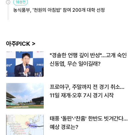
18분전
농식품부, '천원의 아침밥' 참여 200개 대학 선정
아주PICK >
"경솔한 언행 깊이 반성"…고개 숙인
신동엽, 무슨 일이길래?
프로야구, 주말까지 전 경기 취소…
11일 재개·오후 7시 경기 시작
태풍 '돌핀'·'찬홈' 한반도 빗겨간다…
예상 경로는?