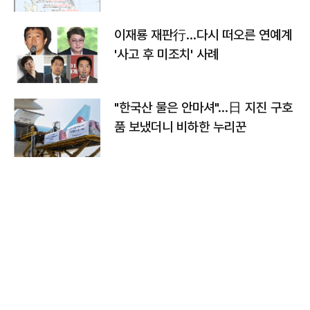
이재룡 재판行…다시 떠오른 연예계
'사고 후 미조치' 사례
"한국산 물은 안마셔"…日 지진 구호
품 보냈더니 비하한 누리꾼