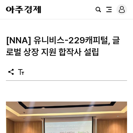
로
아
그
검
전
주
인
색
체
경
메
제
뉴
[NNA] 유니비스-229캐피털, 글
로벌 상장 지원 합작사 설립
공
텍
유
스
트
크
기