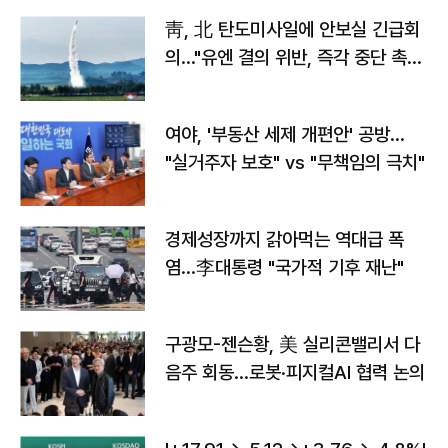
靑, 北 탄도미사일에 안보실 긴급회
의…"유엔 결의 위반, 즉각 중단 촉
구"
여야, '부동산 세제 개편안' 공방…
"실거주자 보호" vs "무책임의 극치"
경제성장까지 갉아먹는 역대급 폭
염…李대통령 "국가적 기후 재난"
구광모-젠슨황, 美 실리콘밸리서 다
음주 회동…로봇·피지컬AI 협력 논의