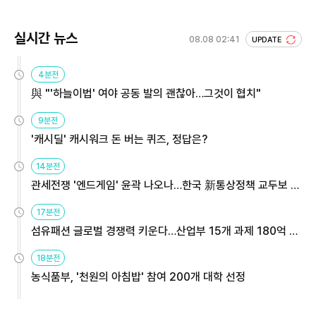
실시간 뉴스
08.08 02:41
UPDATE
4분전
與 "'하늘이법' 여야 공동 발의 괜찮아…그것이 협치"
9분전
'캐시딜' 캐시워크 돈 버는 퀴즈, 정답은?
14분전
관세전쟁 '엔드게임' 윤곽 나오나…한국 新통상정책 교두보 활
용해야
17분전
섬유패션 글로벌 경쟁력 키운다…산업부 15개 과제 180억 지
원
18분전
농식품부, '천원의 아침밥' 참여 200개 대학 선정