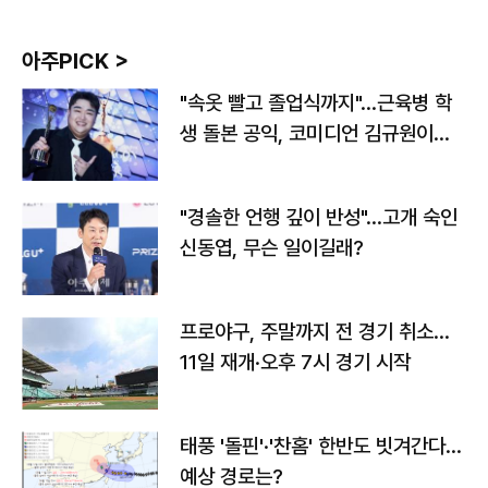
아주PICK >
"속옷 빨고 졸업식까지"…근육병 학
생 돌본 공익, 코미디언 김규원이었
다
"경솔한 언행 깊이 반성"…고개 숙인
신동엽, 무슨 일이길래?
프로야구, 주말까지 전 경기 취소…
11일 재개·오후 7시 경기 시작
태풍 '돌핀'·'찬홈' 한반도 빗겨간다…
예상 경로는?