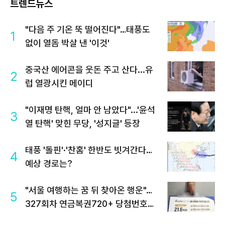
트렌드뉴스
"다음 주 기온 뚝 떨어진다"…태풍도
1
없이 열돔 박살 낸 '이것'
중국산 에어콘을 웃돈 주고 산다...유
2
럽 열광시킨 메이디
"이재명 탄핵, 얼마 안 남았다"...'윤석
3
열 탄핵' 맞힌 무당, '성지글' 등장
태풍 '돌핀'·'찬홈' 한반도 빗겨간다…
4
예상 경로는?
"서울 여행하는 꿈 뒤 찾아온 행운"…
5
327회차 연금복권720+ 당첨번호조
회 주목