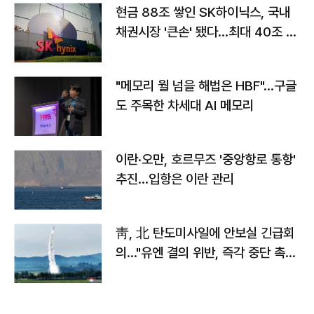
현금 88조 쌓인 SK하이닉스, 국내
채권시장 '큰손' 됐다…최대 40조 투
자
"메모리 월 넘을 해법은 HBF"…구글
도 주목한 차세대 AI 메모리
이란·오만, 호르무즈 '중앙항로 통항'
추진…입항은 이란 관리
靑, 北 탄도미사일에 안보실 긴급회
의…"유엔 결의 위반, 즉각 중단 촉
구"