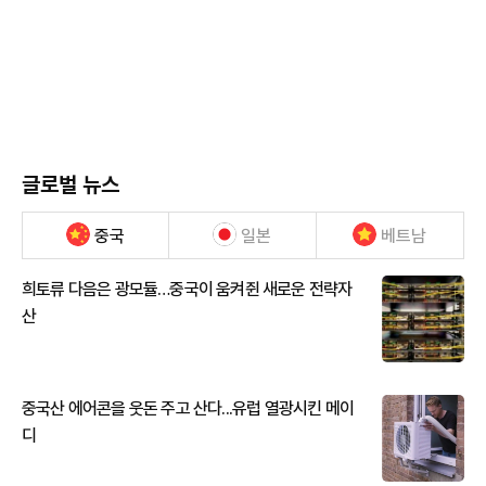
글로벌 뉴스
중국
일본
베트남
희토류 다음은 광모듈…중국이 움켜쥔 새로운 전략자
산
중국산 에어콘을 웃돈 주고 산다...유럽 열광시킨 메이
디