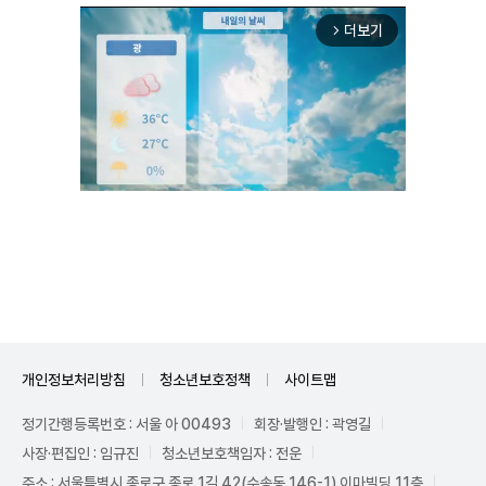
더보기
arrow_forward_ios
Mute
개인정보처리방침
청소년보호정책
사이트맵
정기간행등록번호 : 서울 아 00493
회장·발행인 : 곽영길
사장·편집인 : 임규진
청소년보호책임자 : 전운
주소 : 서울특별시 종로구 종로 1길 42(수송동 146-1) 이마빌딩 11층