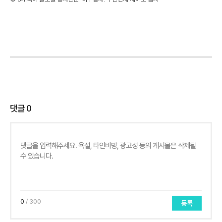
댓글
0
0
/ 300
등록