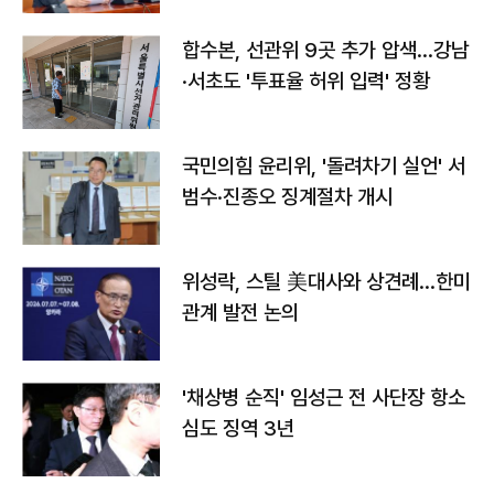
합수본, 선관위 9곳 추가 압색…강남
·서초도 '투표율 허위 입력' 정황
국민의힘 윤리위, '돌려차기 실언' 서
범수·진종오 징계절차 개시
위성락, 스틸 美대사와 상견례…한미
관계 발전 논의
'채상병 순직' 임성근 전 사단장 항소
심도 징역 3년