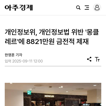
로
아
그
검
전
주
인
색
체
경
메
제
뉴
개인정보위, 개인정보법 위반 '몽클
레르'에 8821만원 금전적 제재
한영훈 기자
공
텍
입력 2025-09-11 12:00
유
스
트
크
기