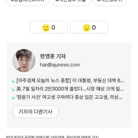
0
0
한영훈 기자
han@ajunews.com
[아주경제 오늘의 뉴스 종합] 이 대통령, 부동산 대책 6시간 점검…"기존 방식 벗어나 과감히 실행" 外
美 7월 일자리 2만3000개 줄었다…시장 예상 크게 밑돈 '고용 쇼크'
'장윤기 사건' 여고생 구하려다 중상 입은 고교생, 의상자 인정
기자의 다른기사
©'5개국어 글로벌 경제신문' 아주경제. 무단전재·재배포 금지