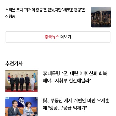
스티븐 로치 '과거의 홍콩'은 끝났지만 '새로운 홍콩'은
진행중
중국뉴스
더보기
추천기사
李대통령 "군, 내란 이후 신뢰 회복
해야…지휘부 헌신해달라"
與, 부동산 세제 개편안 비판 오세훈
에 '맹공'…"공급 억제기"