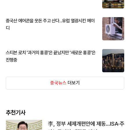
중국산 에어콘을 웃돈 주고 산다...유럽 열광시킨 메이
디
스티븐 로치 '과거의 홍콩'은 끝났지만 '새로운 홍콩'은
진행중
중국뉴스
더보기
추천기사
李, 정부 세제개편안에 제동…ISA·주