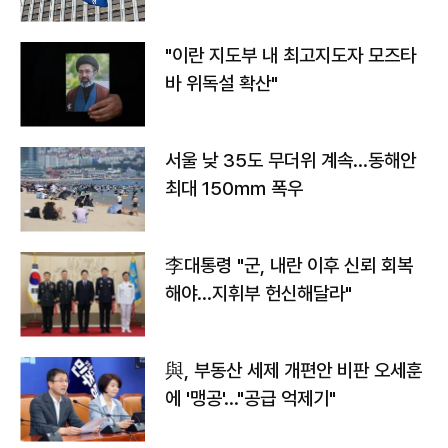
"이란 지도부 내 최고지도자 모즈타
바 위독설 확산"
서울 낮 35도 무더위 계속…동해안
최대 150㎜ 폭우
李대통령 "군, 내란 이후 신뢰 회복
해야…지휘부 헌신해달라"
與, 부동산 세제 개편안 비판 오세훈
에 '맹공'…"공급 억제기"