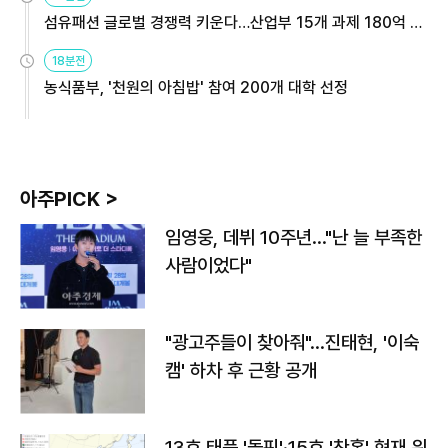
섬유패션 글로벌 경쟁력 키운다…산업부 15개 과제 180억 지
원
18분전
농식품부, '천원의 아침밥' 참여 200개 대학 선정
아주PICK >
임영웅, 데뷔 10주년…"난 늘 부족한
사람이었다"
"광고주들이 찾아줘"…진태현, '이숙
캠' 하차 후 근황 공개
13호 태풍 '돌핀'·15호 '찬홈' 현재 위