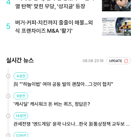
4
열 탄핵' 맞힌 무당, '성지글' 등장
버거·커피·치킨까지 줄줄이 매물…외
5
식 프랜차이즈 M&A '활기'
실시간 뉴스
08.08 23:16
UPDATE
4분전
與 "'하늘이법' 여야 공동 발의 괜찮아…그것이 협치"
9분전
'캐시딜' 캐시워크 돈 버는 퀴즈, 정답은?
14분전
관세전쟁 '엔드게임' 윤곽 나오나…한국 新통상정책 교두보 활
용해야
17분전