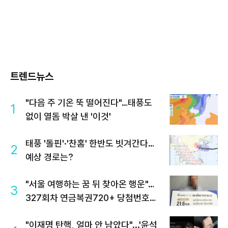
트렌드뉴스
"다음 주 기온 뚝 떨어진다"…태풍도
1
없이 열돔 박살 낸 '이것'
태풍 '돌핀'·'찬홈' 한반도 빗겨간다…
2
예상 경로는?
"서울 여행하는 꿈 뒤 찾아온 행운"…
3
327회차 연금복권720+ 당첨번호조
회 주목
"이재명 탄핵, 얼마 안 남았다"...'윤석