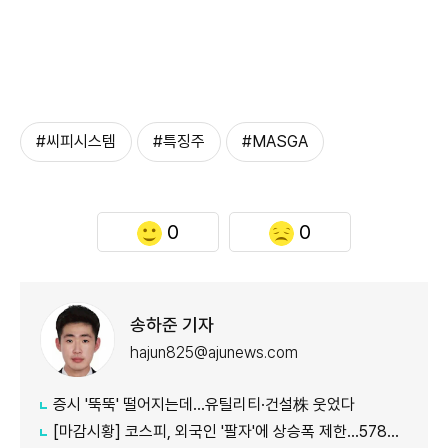
#씨피시스템
#특징주
#MASGA
0
0
송하준 기자
hajun825@ajunews.com
증시 '뚝뚝' 떨어지는데…유틸리티·건설株 웃었다
[마감시황] 코스피, 외국인 '팔자'에 상승폭 제한…5780선 마감