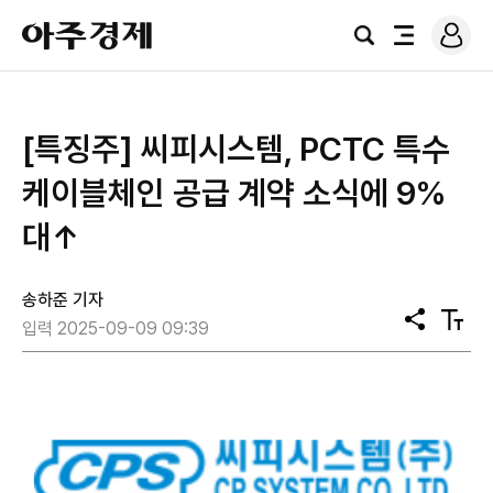
로
아
그
검
전
주
인
색
체
경
메
제
뉴
[특징주] 씨피시스템, PCTC 특수
케이블체인 공급 계약 소식에 9%
대↑
송하준 기자
공
텍
입력 2025-09-09 09:39
유
스
트
크
기