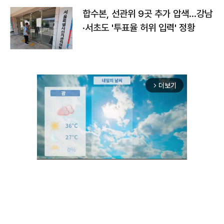
합수본, 선관위 9곳 추가 압색…강남
·서초도 '투표율 허위 입력' 정황
더보기
arrow_forward_ios
Unmute