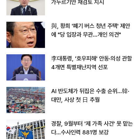
가누르기안 재검토 지시
與, 황희 '폐기 버스 청년 주택' 제안
에 "당 입장과 무관…개인 의견"
李대통령, '호우피해' 안동·의성 관할
4개면 특별재난지역 선포
AI 반도체가 뒤집은 수출 순위…韓·
대만, 사상 첫 日 추월
경찰, 9월부터 '제 가족 사건' 못 맡는
다…수사인력 881명 보강