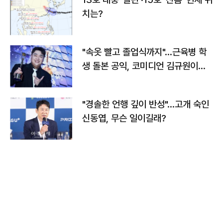
치는?
"속옷 빨고 졸업식까지"…근육병 학
생 돌본 공익, 코미디언 김규원이었
다
"경솔한 언행 깊이 반성"…고개 숙인
신동엽, 무슨 일이길래?