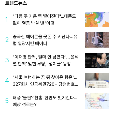
트렌드뉴스
"다음 주 기온 뚝 떨어진다"…태풍도
1
없이 열돔 박살 낸 '이것'
중국산 에어콘을 웃돈 주고 산다...유
2
럽 열광시킨 메이디
"이재명 탄핵, 얼마 안 남았다"...'윤석
3
열 탄핵' 맞힌 무당, '성지글' 등장
"서울 여행하는 꿈 뒤 찾아온 행운"…
4
327회차 연금복권720+ 당첨번호조
회 주목
태풍 '돌핀'·'찬홈' 한반도 빗겨간다…
5
예상 경로는?