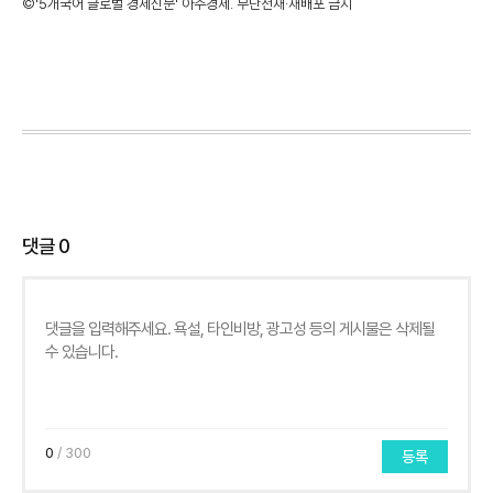
©'5개국어 글로벌 경제신문' 아주경제. 무단전재·재배포 금지
댓글
0
0
/ 300
등록