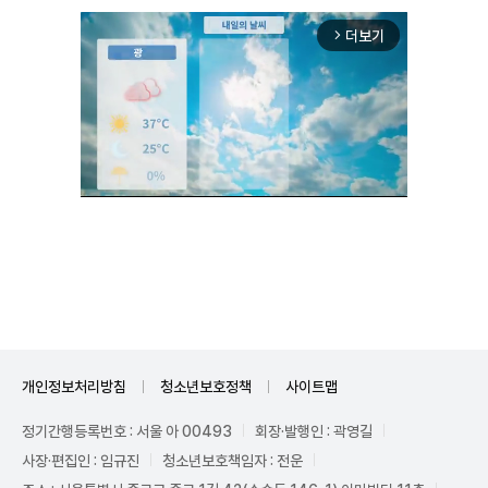
더보기
arrow_forward_ios
Unmute
개인정보처리방침
청소년보호정책
사이트맵
정기간행등록번호 : 서울 아 00493
회장·발행인 : 곽영길
사장·편집인 : 임규진
청소년보호책임자 : 전운