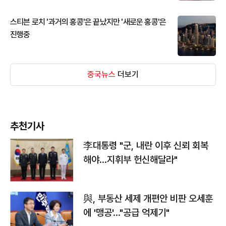
스티븐 로치 '과거의 홍콩'은 끝났지만 '새로운 홍콩'은
진행중
중국뉴스
더보기
추천기사
李대통령 "군, 내란 이후 신뢰 회복
해야…지휘부 헌신해달라"
與, 부동산 세제 개편안 비판 오세훈
에 '맹공'…"공급 억제기"