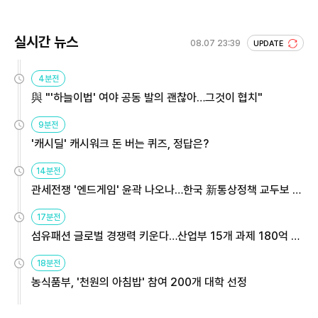
실시간 뉴스
08.07 23:39
UPDATE
4분전
與 "'하늘이법' 여야 공동 발의 괜찮아…그것이 협치"
9분전
'캐시딜' 캐시워크 돈 버는 퀴즈, 정답은?
14분전
관세전쟁 '엔드게임' 윤곽 나오나…한국 新통상정책 교두보 활
용해야
17분전
섬유패션 글로벌 경쟁력 키운다…산업부 15개 과제 180억 지
원
18분전
농식품부, '천원의 아침밥' 참여 200개 대학 선정