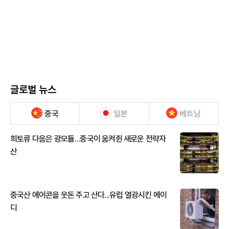
글로벌 뉴스
중국
일본
베트남
희토류 다음은 광모듈…중국이 움켜쥔 새로운 전략자
산
중국산 에어콘을 웃돈 주고 산다...유럽 열광시킨 메이
디