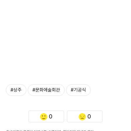
#상주
#문화에술회관
#기공식
0
0