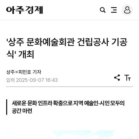
로
아
그
검
전
주
인
색
체
경
메
제
뉴
'상주 문화예술회관 건립공사 기공
식' 개최
상주=피민호 기자
공
텍
입력 2025-09-07 16:43
유
스
트
크
기
새로운 문화 인프라 확충으로 지역 예술인·시민 모두의
공간 마련