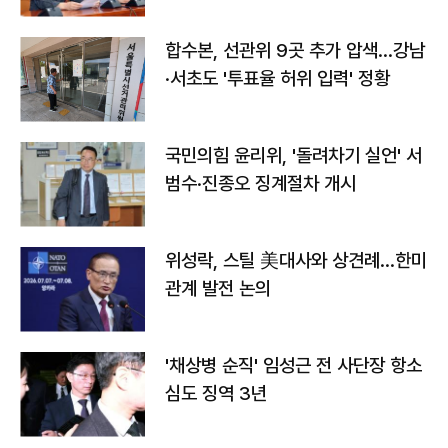
합수본, 선관위 9곳 추가 압색…강남
·서초도 '투표율 허위 입력' 정황
국민의힘 윤리위, '돌려차기 실언' 서
범수·진종오 징계절차 개시
위성락, 스틸 美대사와 상견례…한미
관계 발전 논의
'채상병 순직' 임성근 전 사단장 항소
심도 징역 3년