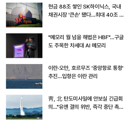
현금 88조 쌓인 SK하이닉스, 국내
채권시장 '큰손' 됐다…최대 40조 투
자
"메모리 월 넘을 해법은 HBF"…구글
도 주목한 차세대 AI 메모리
이란·오만, 호르무즈 '중앙항로 통항'
추진…입항은 이란 관리
靑, 北 탄도미사일에 안보실 긴급회
의…"유엔 결의 위반, 즉각 중단 촉
구"