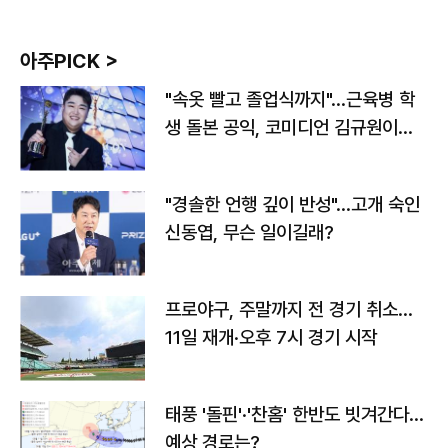
아주PICK >
"속옷 빨고 졸업식까지"…근육병 학
생 돌본 공익, 코미디언 김규원이었
다
"경솔한 언행 깊이 반성"…고개 숙인
신동엽, 무슨 일이길래?
프로야구, 주말까지 전 경기 취소…
11일 재개·오후 7시 경기 시작
태풍 '돌핀'·'찬홈' 한반도 빗겨간다…
예상 경로는?