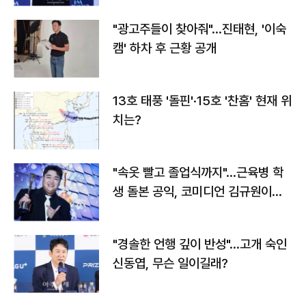
"광고주들이 찾아줘"…진태현, '이숙
캠' 하차 후 근황 공개
13호 태풍 '돌핀'·15호 '찬홈' 현재 위
치는?
"속옷 빨고 졸업식까지"…근육병 학
생 돌본 공익, 코미디언 김규원이었
다
"경솔한 언행 깊이 반성"…고개 숙인
신동엽, 무슨 일이길래?