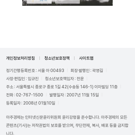
Unmute
개인정보처리방침
청소년보호정책
사이트맵
정기간행등록번호 : 서울 아 00493
회장·발행인 : 곽영길
사장·편집인 : 임규진
청소년보호책임자 : 전운
주소 : 서울특별시 종로구 종로 1길 42(수송동 146-1) 이마빌딩 11층
전화 : 02-767-1500
발행일자 : 2007년 11월 15일
등록일자 : 2008년 01월10일
아주경제는 인터넷신문윤리위원회 윤리강령을 준수합니다. 아주경제의 모든
콘텐츠(기사)는 저작권법의 보호를 받으며, 무단전재, 복사, 배포 등을 금지합
니다.