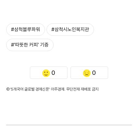
#삼척블루파워
#삼척시노인복지관
#'따뜻한 커피' 기증
0
0
©'5개국어 글로벌 경제신문' 아주경제. 무단전재·재배포 금지