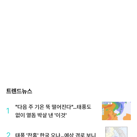
트렌드뉴스
"다음 주 기온 뚝 떨어진다"…태풍도
1
없이 열돔 박살 낸 '이것'
2
태풍 '찬홈' 한국 오나…예상 경로 보니