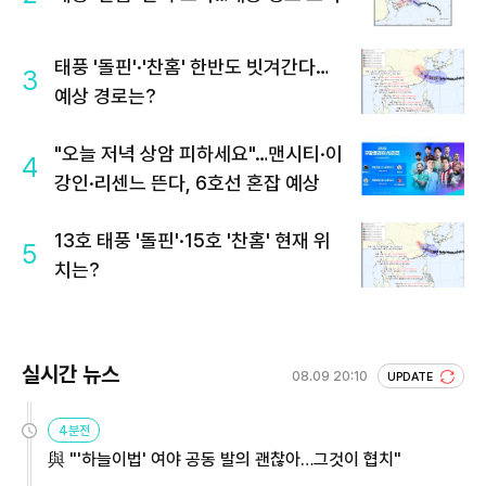
태풍 '돌핀'·'찬홈' 한반도 빗겨간다…
3
예상 경로는?
"오늘 저녁 상암 피하세요"…맨시티·이
4
강인·리센느 뜬다, 6호선 혼잡 예상
13호 태풍 '돌핀'·15호 '찬홈' 현재 위
5
치는?
실시간 뉴스
08.09 20:10
UPDATE
4분전
與 "'하늘이법' 여야 공동 발의 괜찮아…그것이 협치"