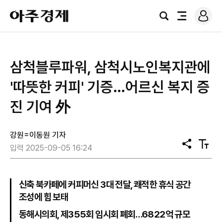
로
아
그
검
전
주
인
색
체
경
메
제
뉴
삼척블루파워, 삼척시노인복지관에
'따뜻한 커피' 기증…어르신 복지 증
진 기여 外
강원=이동원 기자
공
텍
입력 2025-09-05 16:24
유
스
트
크
기
신축 북카페에 커피머신 3대 전달, 쾌적한 휴식 공간
조성에 힘 보태
동해시의회, 제355회 임시회 폐회…6822억 규모