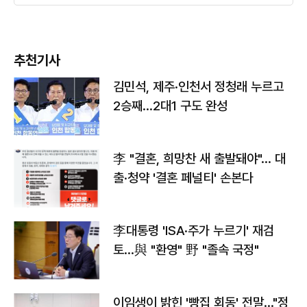
추천기사
김민석, 제주·인천서 정청래 누르고
2승째…2대1 구도 완성
李 "결혼, 희망찬 새 출발돼야"… 대
출·청약 '결혼 페널티' 손본다
李대통령 'ISA·주가 누르기' 재검
토…與 "환영" 野 "졸속 국정"
이임생이 밝힌 '빵집 회동' 전말…"정