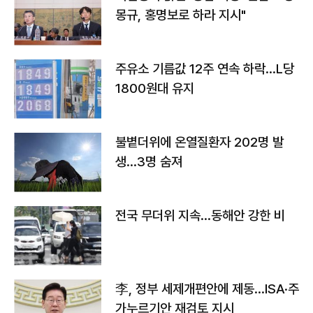
몽규, 홍명보로 하라 지시"
주유소 기름값 12주 연속 하락…L당
1800원대 유지
불볕더위에 온열질환자 202명 발
생…3명 숨져
전국 무더위 지속…동해안 강한 비
李, 정부 세제개편안에 제동…ISA·주
가누르기안 재검토 지시