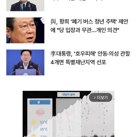
與, 황희 '폐기 버스 청년 주택' 제안
에 "당 입장과 무관…개인 의견"
李대통령, '호우피해' 안동·의성 관할
4개면 특별재난지역 선포
더보기
arrow_forward_ios