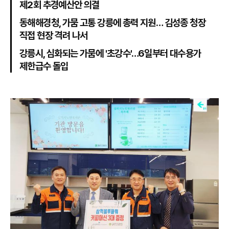
제2회 추경예산안 의결
동해해경청, 가뭄 고통 강릉에 총력 지원… 김성종 청장
직접 현장 격려 나서
강릉시, 심화되는 가뭄에 '초강수'…6일부터 대수용가
제한급수 돌입