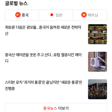
글로벌 뉴스
중국
일본
베트남
희토류 다음은 광모듈…중국이 움켜쥔 새로운 전략자
산
중국산 에어콘을 웃돈 주고 산다...유럽 열광시킨 메이
디
스티븐 로치 '과거의 홍콩'은 끝났지만 '새로운 홍콩'은
진행중
중국뉴스
더보기