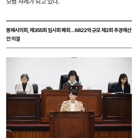
모범 사례가 되고 있다.
동해시의회, 제355회 임시회 폐회…6822억 규모 제2회 추경예산
안 의결