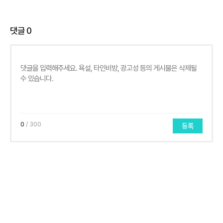
댓글
0
0
/ 300
등록