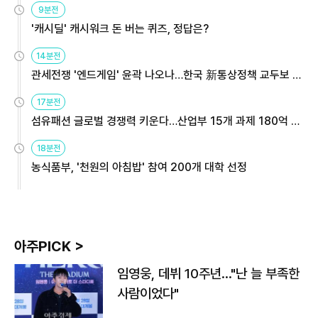
9분전
'캐시딜' 캐시워크 돈 버는 퀴즈, 정답은?
14분전
관세전쟁 '엔드게임' 윤곽 나오나…한국 新통상정책 교두보 활
용해야
17분전
섬유패션 글로벌 경쟁력 키운다…산업부 15개 과제 180억 지
원
18분전
농식품부, '천원의 아침밥' 참여 200개 대학 선정
아주PICK >
임영웅, 데뷔 10주년…"난 늘 부족한
사람이었다"