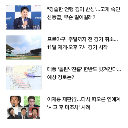
"경솔한 언행 깊이 반성"…고개 숙인
신동엽, 무슨 일이길래?
프로야구, 주말까지 전 경기 취소…
11일 재개·오후 7시 경기 시작
태풍 '돌핀'·'찬홈' 한반도 빗겨간다…
예상 경로는?
이재룡 재판行…다시 떠오른 연예계
'사고 후 미조치' 사례