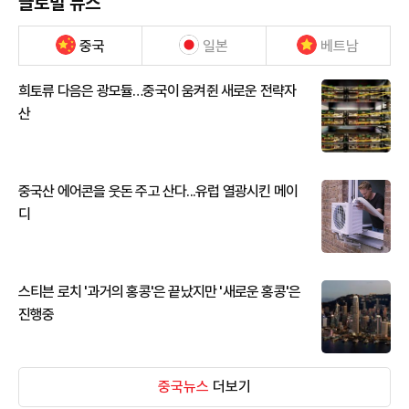
글로벌 뉴스
중국
일본
베트남
희토류 다음은 광모듈…중국이 움켜쥔 새로운 전략자
산
중국산 에어콘을 웃돈 주고 산다...유럽 열광시킨 메이
디
스티븐 로치 '과거의 홍콩'은 끝났지만 '새로운 홍콩'은
진행중
중국뉴스
더보기