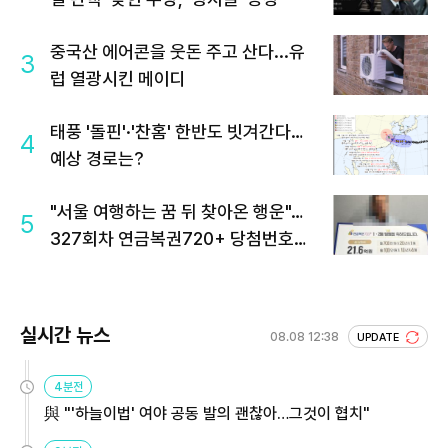
중국산 에어콘을 웃돈 주고 산다...유
3
럽 열광시킨 메이디
태풍 '돌핀'·'찬홈' 한반도 빗겨간다…
4
예상 경로는?
"서울 여행하는 꿈 뒤 찾아온 행운"…
5
327회차 연금복권720+ 당첨번호조
회 주목
실시간 뉴스
08.08 12:38
UPDATE
4분전
與 "'하늘이법' 여야 공동 발의 괜찮아…그것이 협치"