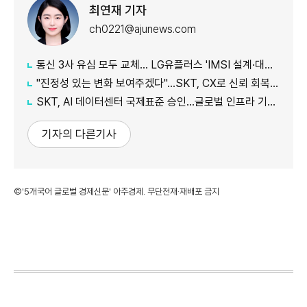
최연재 기자
ch0221@ajunews.com
통신 3사 유심 모두 교체… LG유플러스 'IMSI 설계·대응 시점' 놓고 갑론을박
"진정성 있는 변화 보여주겠다"…SKT, CX로 신뢰 회복 나선다
SKT, AI 데이터센터 국제표준 승인…글로벌 인프라 기준 제시
기자의 다른기사
©'5개국어 글로벌 경제신문' 아주경제. 무단전재·재배포 금지