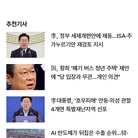
추천기사
李, 정부 세제개편안에 제동…ISA·주
가누르기안 재검토 지시
與, 황희 '폐기 버스 청년 주택' 제안
에 "당 입장과 무관…개인 의견"
李대통령, '호우피해' 안동·의성 관할
4개면 특별재난지역 선포
AI 반도체가 뒤집은 수출 순위…韓·