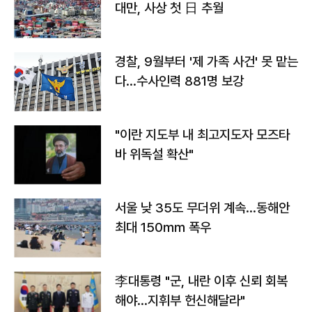
대만, 사상 첫 日 추월
경찰, 9월부터 '제 가족 사건' 못 맡는
다…수사인력 881명 보강
"이란 지도부 내 최고지도자 모즈타
바 위독설 확산"
서울 낮 35도 무더위 계속…동해안
최대 150㎜ 폭우
李대통령 "군, 내란 이후 신뢰 회복
해야…지휘부 헌신해달라"