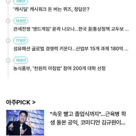
9분전
'캐시딜' 캐시워크 돈 버는 퀴즈, 정답은?
14분전
관세전쟁 '엔드게임' 윤곽 나오나…한국 新통상정책 교두보 활
용해야
17분전
섬유패션 글로벌 경쟁력 키운다…산업부 15개 과제 180억 지
원
18분전
농식품부, '천원의 아침밥' 참여 200개 대학 선정
아주PICK >
"속옷 빨고 졸업식까지"…근육병 학
생 돌본 공익, 코미디언 김규원이었
다