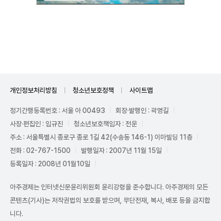
Unmute
개인정보처리방침
청소년보호정책
사이트맵
정기간행등록번호 : 서울 아 00493
회장·발행인 : 곽영길
사장·편집인 : 임규진
청소년보호책임자 : 전운
주소 : 서울특별시 종로구 종로 1길 42(수송동 146-1) 이마빌딩 11층
전화 : 02-767-1500
발행일자 : 2007년 11월 15일
등록일자 : 2008년 01월10일
아주경제는 인터넷신문윤리위원회 윤리강령을 준수합니다. 아주경제의 모든
콘텐츠(기사)는 저작권법의 보호를 받으며, 무단전재, 복사, 배포 등을 금지합
니다.