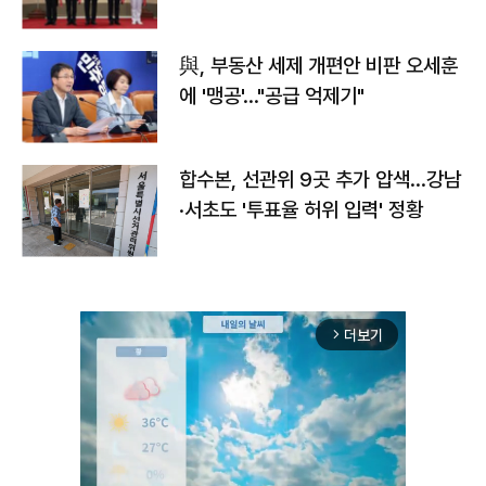
與, 부동산 세제 개편안 비판 오세훈
에 '맹공'…"공급 억제기"
합수본, 선관위 9곳 추가 압색…강남
·서초도 '투표율 허위 입력' 정황
더보기
arrow_forward_ios