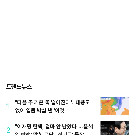
트렌드뉴스
"다음 주 기온 뚝 떨어진다"…태풍도
1
없이 열돔 박살 낸 '이것'
"이재명 탄핵, 얼마 안 남았다"...'윤석
2
열 탄핵' 맞힌 무당, '성지글' 등장