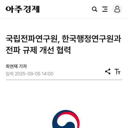
로
아
그
검
전
주
인
색
체
경
메
제
뉴
국립전파연구원, 한국행정연구원과
전파 규제 개선 협력
최연재 기자
공
텍
입력 2025-09-05 14:00
유
스
트
크
기