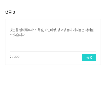
댓글
0
0
/ 300
등록