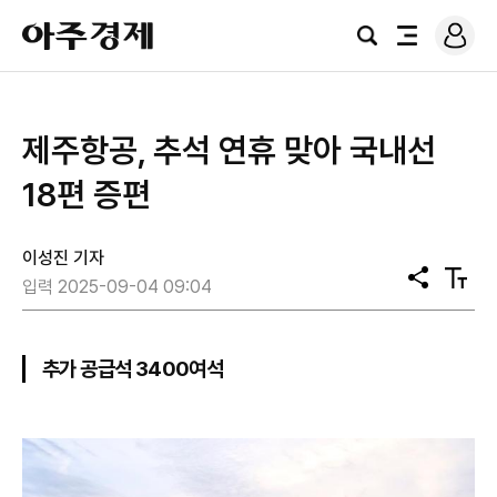
로
아
그
검
전
주
인
색
체
경
메
제
뉴
제주항공, 추석 연휴 맞아 국내선
18편 증편
이성진 기자
공
텍
입력 2025-09-04 09:04
유
스
트
크
기
추가 공급석 3400여석