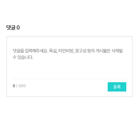
댓글
0
0
/ 300
등록