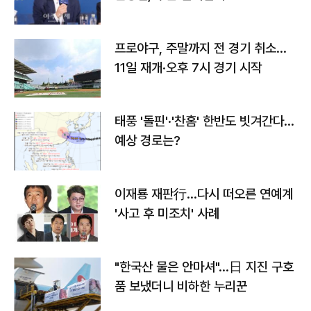
프로야구, 주말까지 전 경기 취소…
11일 재개·오후 7시 경기 시작
태풍 '돌핀'·'찬홈' 한반도 빗겨간다…
예상 경로는?
이재룡 재판行…다시 떠오른 연예계
'사고 후 미조치' 사례
"한국산 물은 안마셔"…日 지진 구호
품 보냈더니 비하한 누리꾼