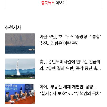
중국뉴스
더보기
추천기사
이란·오만, 호르무즈 '중앙항로 통항'
추진…입항은 이란 관리
靑, 北 탄도미사일에 안보실 긴급회
의…"유엔 결의 위반, 즉각 중단 촉
구"
여야, '부동산 세제 개편안' 공방…
"실거주자 보호" vs "무책임의 극치"