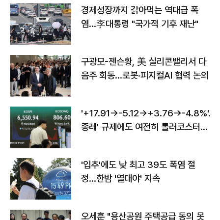
경제성장까지 갉아먹는 역대급 폭
염…李대통령 "국가적 기후 재난"
구광모-젠슨황, 美 실리콘밸리서 다
음주 회동…로봇·피지컬AI 협력 논의
'+17.91→-5.12→+3.76→-4.8%'…'
종레' 규제에도 여전히 롤러코스터
타는 코스피
'입추'에도 낮 최고 39도 폭염 절
정…한밤 '열대야' 지속
오세훈 "용산공원 주택공급 동의 못