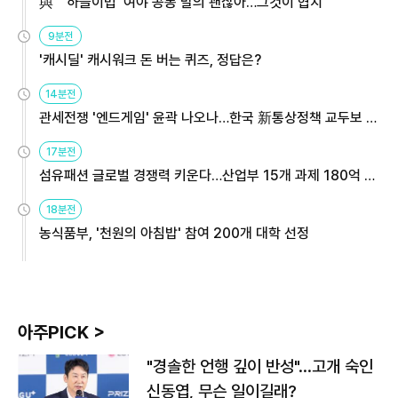
與 "'하늘이법' 여야 공동 발의 괜찮아…그것이 협치"
9분전
'캐시딜' 캐시워크 돈 버는 퀴즈, 정답은?
14분전
관세전쟁 '엔드게임' 윤곽 나오나…한국 新통상정책 교두보 활
용해야
17분전
섬유패션 글로벌 경쟁력 키운다…산업부 15개 과제 180억 지
원
18분전
농식품부, '천원의 아침밥' 참여 200개 대학 선정
아주PICK >
"경솔한 언행 깊이 반성"…고개 숙인
신동엽, 무슨 일이길래?