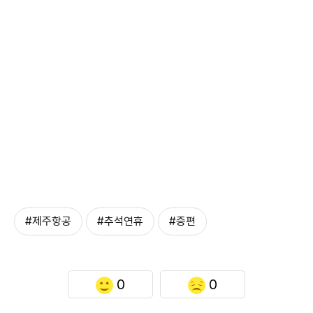
#제주항공
#추석연휴
#증편
0
0