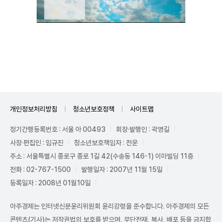
Unmute
개인정보처리방침
청소년보호정책
사이트맵
정기간행등록번호 : 서울 아 00493
회장·발행인 : 곽영길
사장·편집인 : 임규진
청소년보호책임자 : 전운
주소 : 서울특별시 종로구 종로 1길 42(수송동 146-1) 이마빌딩 11층
전화 : 02-767-1500
발행일자 : 2007년 11월 15일
등록일자 : 2008년 01월10일
아주경제는 인터넷신문윤리위원회 윤리강령을 준수합니다. 아주경제의 모든
콘텐츠(기사)는 저작권법의 보호를 받으며, 무단전재, 복사, 배포 등을 금지합