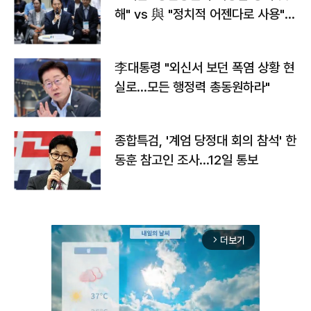
해" vs 與 "정치적 어젠다로 사용"
맞불
李대통령 "외신서 보던 폭염 상황 현
실로…모든 행정력 총동원하라"
종합특검, '계엄 당정대 회의 참석' 한
동훈 참고인 조사...12일 통보
더보기
arrow_forward_ios