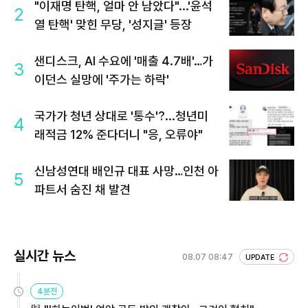
"이재명 탄핵, 얼마 안 남았다"...'윤석
2
열 탄핵' 맞힌 무당, '성지글' 등장
샌디스크, AI 수요에 '매출 4.7배'…가
3
이던스 실망에 '주가는 하락'
국가가 청년 상대로 '통수'?...청년미
4
래적금 12% 준다더니 "응, 오류야"
신남성연대 배인규 대표 사망…인천 아
5
파트서 숨진 채 발견
실시간 뉴스
08.07 08:47
UPDATE
4분전