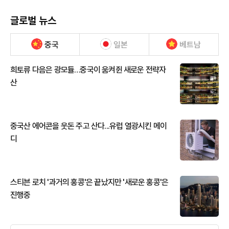
글로벌 뉴스
중국
일본
베트남
희토류 다음은 광모듈…중국이 움켜쥔 새로운 전략자
산
중국산 에어콘을 웃돈 주고 산다...유럽 열광시킨 메이
디
스티븐 로치 '과거의 홍콩'은 끝났지만 '새로운 홍콩'은
진행중