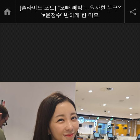
[슬라이드 포토] "오빠 빼박"…원자현 누구?
'♥윤정수' 반하게 한 미모