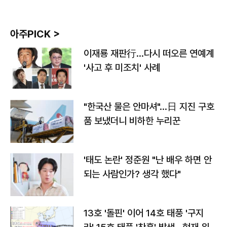
아주PICK >
이재룡 재판行…다시 떠오른 연예계
'사고 후 미조치' 사례
"한국산 물은 안마셔"…日 지진 구호
품 보냈더니 비하한 누리꾼
'태도 논란' 정준원 "난 배우 하면 안
되는 사람인가? 생각 했다"
13호 '돌핀' 이어 14호 태풍 '구지