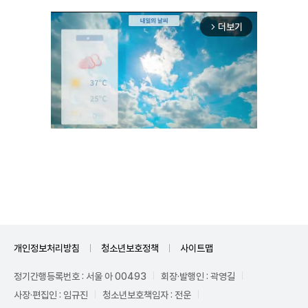
더보기
arrow_forward_ios
Unmute
개인정보처리방침
청소년보호정책
사이트맵
정기간행등록번호 : 서울 아 00493
회장·발행인 : 곽영길
사장·편집인 : 임규진
청소년보호책임자 : 전운