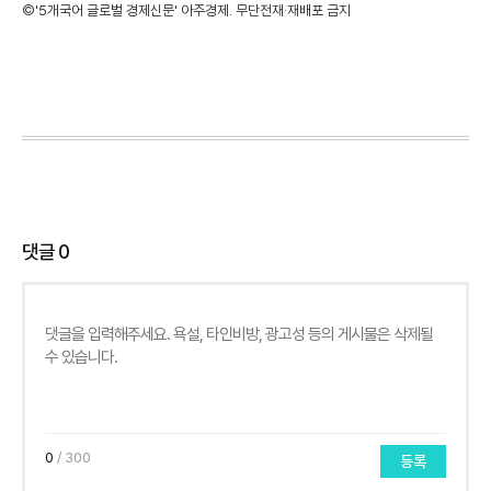
©'5개국어 글로벌 경제신문' 아주경제. 무단전재·재배포 금지
댓글
0
0
/ 300
등록