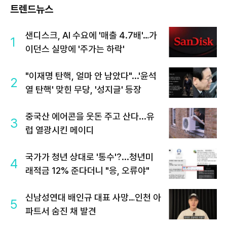
트렌드뉴스
샌디스크, AI 수요에 '매출 4.7배'…가
1
이던스 실망에 '주가는 하락'
"이재명 탄핵, 얼마 안 남았다"...'윤석
2
열 탄핵' 맞힌 무당, '성지글' 등장
중국산 에어콘을 웃돈 주고 산다...유
3
럽 열광시킨 메이디
국가가 청년 상대로 '통수'?...청년미
4
래적금 12% 준다더니 "응, 오류야"
신남성연대 배인규 대표 사망…인천 아
5
파트서 숨진 채 발견