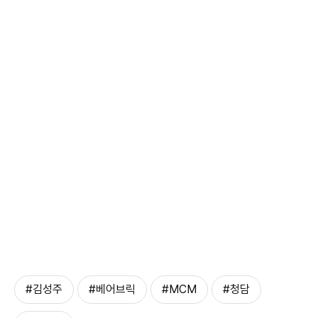
#김성주
#베어브릭
#MCM
#청담