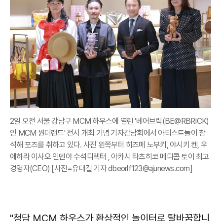
2일 오전 서울 강남구 MCM 하우스에 열린 '베어브릭(BE@RBRICK)
인 MCM 원더랜드' 전시 개최 기념 기자간담회에서 아티스트들이 참
석해 포즈를 취하고 있다. 사진 왼쪽부터 히즈메 노부키, 야시키 켄, 우
에하라 이사오 인덴야 수석디렉터 , 아카시 타츠히코 메디콤 토이 최고
경영자(CEO) [사진=유대길 기자 dbeorlf123@ajunews.com]
"청담 MCM 하우스가 환상적인 놀이터로 탈바꿈합니