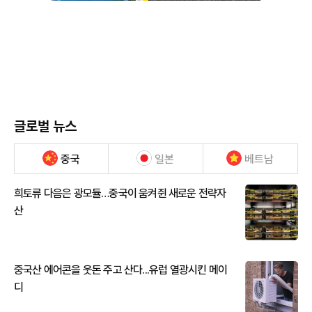
글로벌 뉴스
중국
일본
베트남
희토류 다음은 광모듈…중국이 움켜쥔 새로운 전략자
산
중국산 에어콘을 웃돈 주고 산다...유럽 열광시킨 메이
디