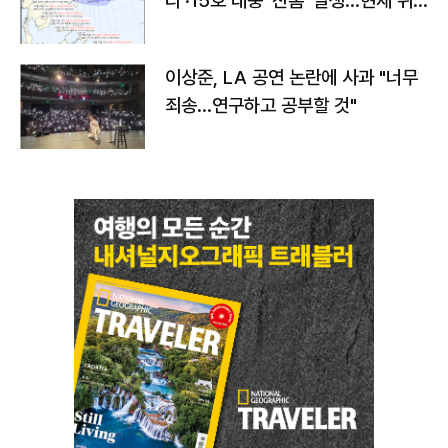
라'·15호 태풍 '찬홈' 발생…현재 위
치와 이동경로는?
이상준, LA 공연 논란에 사과 "너무
죄송…연구하고 공부할 것"