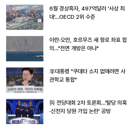
6월 경상흑자, 497억달러 '사상 최
대'…OECD 2위 수준
이란·오만, 호르무즈 새 항로 좌표 합
의…"전면 개방은 아냐"
李대통령 "쿠데타 소지 없애려면 사
관학교 통합"
與 전당대회 2차 토론회…'탈당 의혹
·신천지 당원 가입 논란' 공방