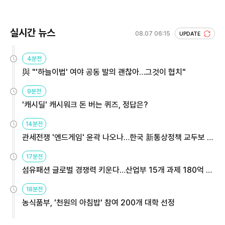
실시간 뉴스
08.07 06:15
UPDATE
4분전
與 "'하늘이법' 여야 공동 발의 괜찮아…그것이 협치"
9분전
'캐시딜' 캐시워크 돈 버는 퀴즈, 정답은?
14분전
관세전쟁 '엔드게임' 윤곽 나오나…한국 新통상정책 교두보 활
용해야
17분전
섬유패션 글로벌 경쟁력 키운다…산업부 15개 과제 180억 지
원
18분전
농식품부, '천원의 아침밥' 참여 200개 대학 선정