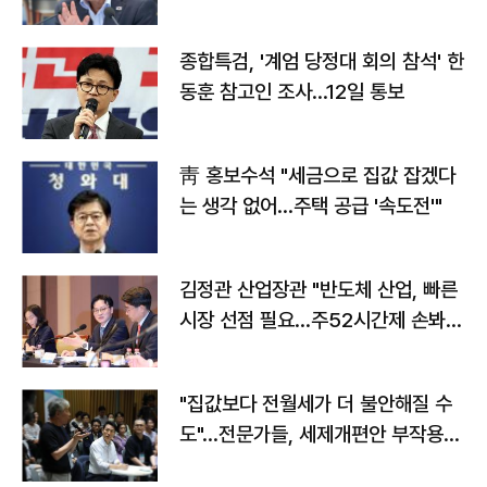
종합특검, '계엄 당정대 회의 참석' 한
동훈 참고인 조사...12일 통보
靑 홍보수석 "세금으로 집값 잡겠다
는 생각 없어…주택 공급 '속도전'"
김정관 산업장관 "반도체 산업, 빠른
시장 선점 필요…주52시간제 손봐
야"
"집값보다 전월세가 더 불안해질 수
도"…전문가들, 세제개편안 부작용
우려