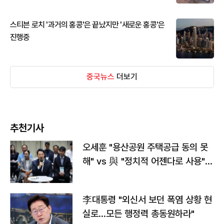
스티븐 로치 '과거의 홍콩'은 끝났지만 '새로운 홍콩'은
진행중
중국뉴스
더보기
추천기사
오세훈 "용산공원 주택공급 동의 못
해" vs 與 "정치적 어젠다로 사용"
맞불
李대통령 "외신서 보던 폭염 상황 현
실로…모든 행정력 총동원하라"