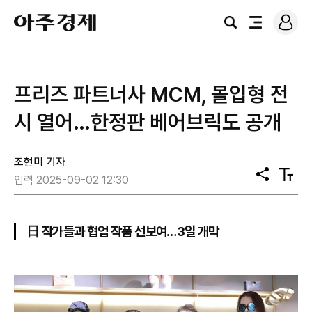
로
아
그
검
전
주
인
색
체
경
메
제
뉴
프리즈 파트너사 MCM, 몰입형 전
시 열어…한정판 베어브릭도 공개
조현미 기자
공
텍
입력 2025-09-02 12:30
유
스
트
크
기
日 작가들과 협업 작품 선보여…3일 개막