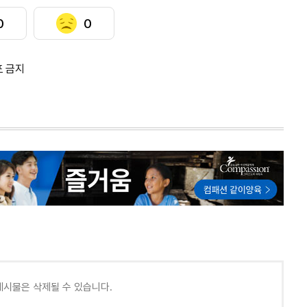
0
0
포 금지