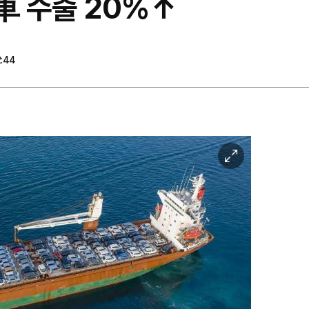
 車 수출 20%↑
2:44
이
미
지
확
대