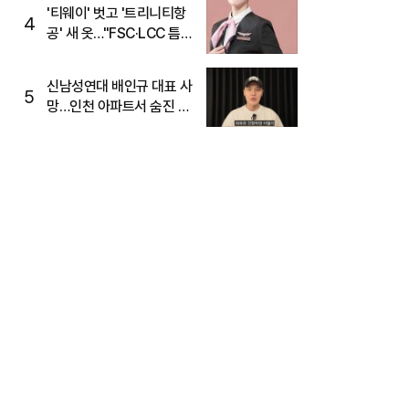
'티웨이' 벗고 '트리니티항
4
공' 새 옷…"FSC·LCC 틈
새, SSC 전략으로 공략"
신남성연대 배인규 대표 사
5
망…인천 아파트서 숨진 채
발견