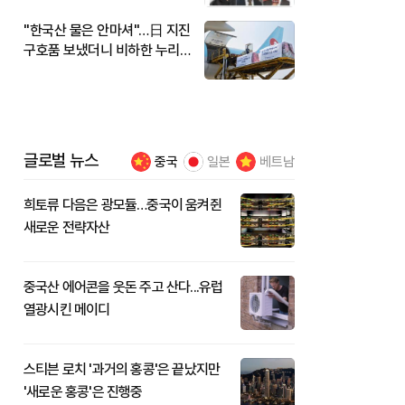
"한국산 물은 안마셔"…日 지진
구호품 보냈더니 비하한 누리
꾼
글로벌 뉴스
중국
일본
베트남
희토류 다음은 광모듈…중국이 움켜쥔
새로운 전략자산
중국산 에어콘을 웃돈 주고 산다...유럽
열광시킨 메이디
스티븐 로치 '과거의 홍콩'은 끝났지만
'새로운 홍콩'은 진행중