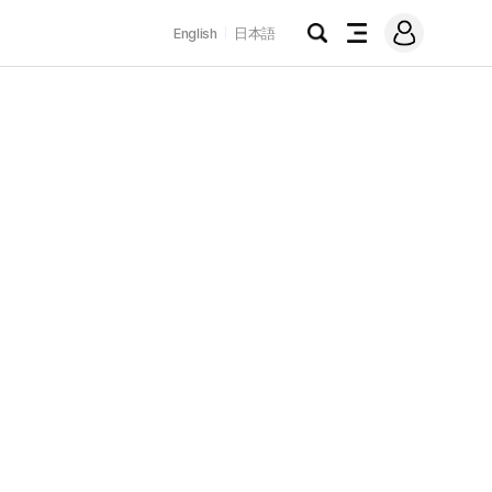
로
English
日本語
그
검
전
인
색
체
메
뉴