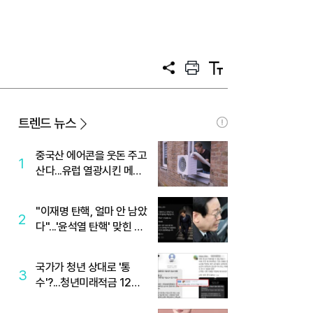
공
프
텍
유
린
스
트
트
크
기
트렌드 뉴스
중국산 에어콘을 웃돈 주고
1
산다...유럽 열광시킨 메이
디
"이재명 탄핵, 얼마 안 남았
2
다"...'윤석열 탄핵' 맞힌 무
당, '성지글' 등장
국가가 청년 상대로 '통
3
수'?...청년미래적금 12%
준다더니 "응, 오류야"