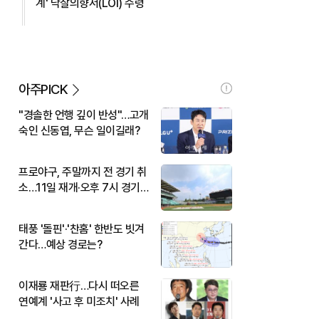
계' 낙찰의향서(LOI) 수령
아주PICK
"경솔한 언행 깊이 반성"…고개
숙인 신동엽, 무슨 일이길래?
프로야구, 주말까지 전 경기 취
소…11일 재개·오후 7시 경기
시작
태풍 '돌핀'·'찬홈' 한반도 빗겨
간다…예상 경로는?
이재룡 재판行…다시 떠오른
연예계 '사고 후 미조치' 사례