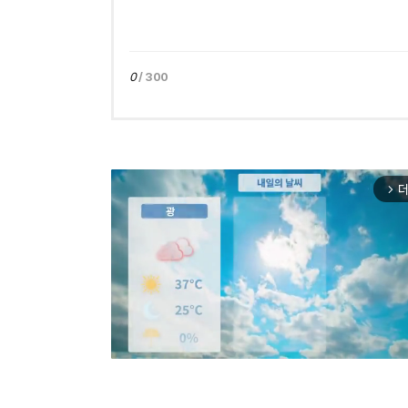
0
/ 300
더
arrow_forward_ios