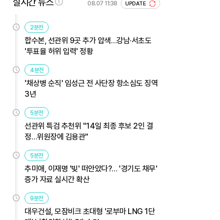
실시간 뉴스
08.07 11:38
UPDATE
2분전
합수본, 선관위 9곳 추가 압색…강남·서초도
'투표율 허위 입력' 정황
4분전
'채상병 순직' 임성근 전 사단장 항소심도 징역
3년
5분전
선관위 특검 추천위 "14일 최종 후보 2인 결
정…위원장에 김용관"
5분전
추미애, 이재명 '빚' 떠안았다?… '경기도 채무'
증가 자료 실시간 확산
9분전
대우건설, 모잠비크 초대형 '로부마 LNG 1단