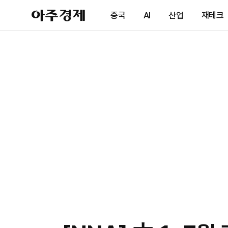
아
중국
AI
산업
재테크
주
경
제