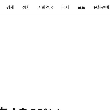
경제
정치
사회·전국
국제
포토
문화·연예