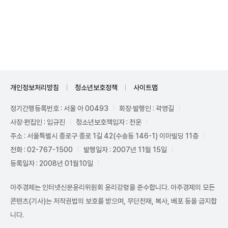
Unmute
개인정보처리방침
청소년보호정책
사이트맵
정기간행등록번호 : 서울 아 00493
회장·발행인 : 곽영길
사장·편집인 : 임규진
청소년보호책임자 : 전운
주소 : 서울특별시 종로구 종로 1길 42(수송동 146-1) 이마빌딩 11층
전화 : 02-767-1500
발행일자 : 2007년 11월 15일
등록일자 : 2008년 01월10일
아주경제는 인터넷신문윤리위원회 윤리강령을 준수합니다. 아주경제의 모든
콘텐츠(기사)는 저작권법의 보호를 받으며, 무단전재, 복사, 배포 등을 금지합
니다.