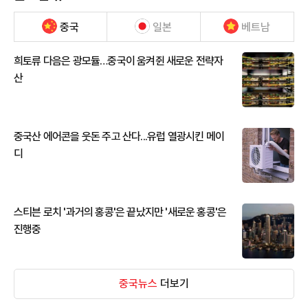
중국
일본
베트남
희토류 다음은 광모듈…중국이 움켜쥔 새로운 전략자
산
중국산 에어콘을 웃돈 주고 산다...유럽 열광시킨 메이
디
스티븐 로치 '과거의 홍콩'은 끝났지만 '새로운 홍콩'은
진행중
중국뉴스
더보기