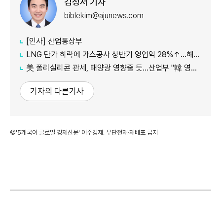
김성서 기자
biblekim@ajunews.com
[인사] 산업통상부
LNG 단가 하락에 가스공사 상반기 영업익 28%↑…해외사업 호조도 한몫
美 폴리실리콘 관세, 태양광 영향줄 듯…산업부 "韓 영향 최소화 협의"
기자의 다른기사
©'5개국어 글로벌 경제신문' 아주경제. 무단전재·재배포 금지