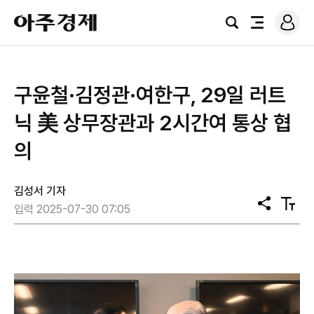
로
아
그
검
전
주
인
색
체
경
메
제
뉴
구윤철·김정관·여한구, 29일 러트
닉 美 상무장관과 2시간여 통상 협
의
김성서 기자
공
텍
입력 2025-07-30 07:05
유
스
트
크
기