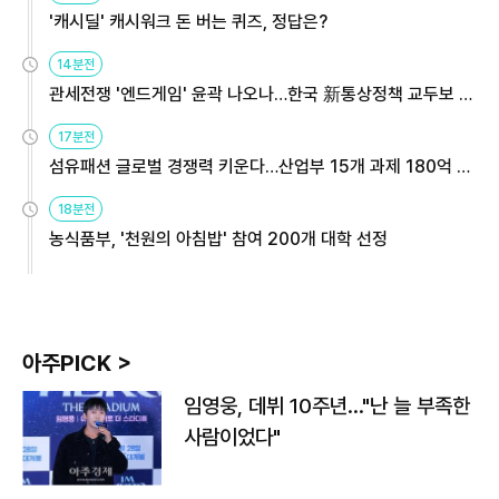
'캐시딜' 캐시워크 돈 버는 퀴즈, 정답은?
14분전
관세전쟁 '엔드게임' 윤곽 나오나…한국 新통상정책 교두보 활
용해야
17분전
섬유패션 글로벌 경쟁력 키운다…산업부 15개 과제 180억 지
원
18분전
농식품부, '천원의 아침밥' 참여 200개 대학 선정
아주PICK >
임영웅, 데뷔 10주년…"난 늘 부족한
사람이었다"