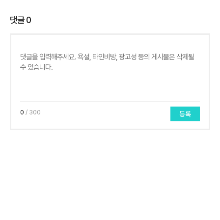
댓글
0
0
/ 300
등록