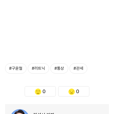
#구윤철
#러트닉
#통상
#관세
0
0