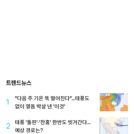
트렌드뉴스
"다음 주 기온 뚝 떨어진다"…태풍도
1
없이 열돔 박살 낸 '이것'
태풍 '돌핀'·'찬홈' 한반도 빗겨간다…
2
예상 경로는?