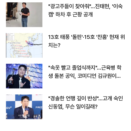
"광고주들이 찾아줘"…진태현, '이숙
캠' 하차 후 근황 공개
13호 태풍 '돌핀'·15호 '찬홈' 현재 위
치는?
"속옷 빨고 졸업식까지"…근육병 학
생 돌본 공익, 코미디언 김규원이었
다
"경솔한 언행 깊이 반성"…고개 숙인
신동엽, 무슨 일이길래?