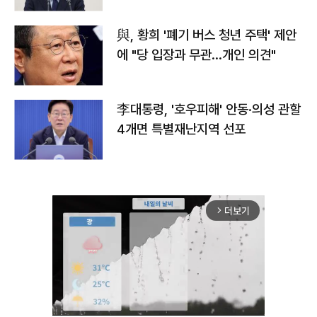
與, 황희 '폐기 버스 청년 주택' 제안
에 "당 입장과 무관…개인 의견"
李대통령, '호우피해' 안동·의성 관할
4개면 특별재난지역 선포
더보기
arrow_forward_ios