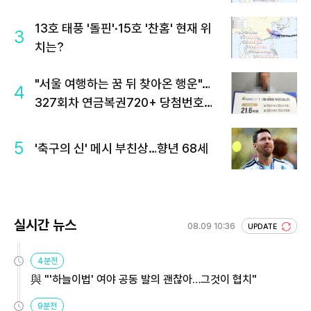
13호 태풍 '돌핀'·15호 '찬홈' 현재 위
3
치는?
"서울 여행하는 꿈 뒤 찾아온 행운"…
4
327회차 연금복권720+ 당첨번호조
회 주목
5
'축구의 신' 메시 부친상…향년 68세
실시간 뉴스
08.09 10:36
UPDATE
4분전
與 "'하늘이법' 여야 공동 발의 괜찮아…그것이 협치"
9분전