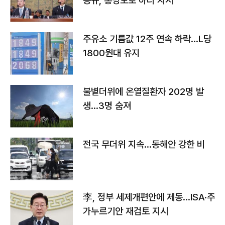
몽규, 홍명보로 하라 지시"
주유소 기름값 12주 연속 하락…L당
1800원대 유지
불볕더위에 온열질환자 202명 발
생…3명 숨져
전국 무더위 지속…동해안 강한 비
李, 정부 세제개편안에 제동…ISA·주
가누르기안 재검토 지시