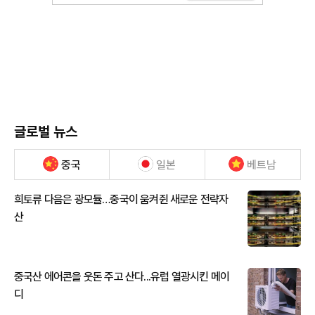
글로벌 뉴스
중국
일본
베트남
희토류 다음은 광모듈…중국이 움켜쥔 새로운 전략자
산
중국산 에어콘을 웃돈 주고 산다...유럽 열광시킨 메이
디