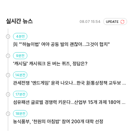
실시간 뉴스
08.07 15:54
UPDATE
4분전
與 "'하늘이법' 여야 공동 발의 괜찮아…그것이 협치"
9분전
'캐시딜' 캐시워크 돈 버는 퀴즈, 정답은?
14분전
관세전쟁 '엔드게임' 윤곽 나오나…한국 新통상정책 교두보 활
용해야
17분전
섬유패션 글로벌 경쟁력 키운다…산업부 15개 과제 180억 지
원
18분전
농식품부, '천원의 아침밥' 참여 200개 대학 선정