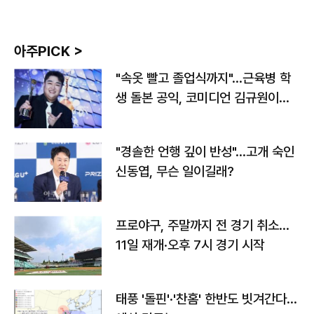
아주PICK >
"속옷 빨고 졸업식까지"…근육병 학
생 돌본 공익, 코미디언 김규원이었
다
"경솔한 언행 깊이 반성"…고개 숙인
신동엽, 무슨 일이길래?
프로야구, 주말까지 전 경기 취소…
11일 재개·오후 7시 경기 시작
태풍 '돌핀'·'찬홈' 한반도 빗겨간다…