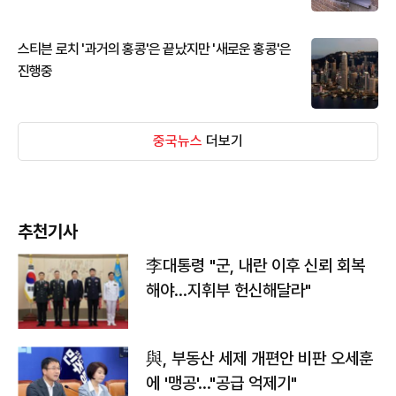
스티븐 로치 '과거의 홍콩'은 끝났지만 '새로운 홍콩'은
진행중
중국뉴스
더보기
추천기사
李대통령 "군, 내란 이후 신뢰 회복
해야…지휘부 헌신해달라"
與, 부동산 세제 개편안 비판 오세훈
에 '맹공'…"공급 억제기"