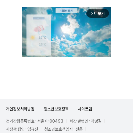
더보기
arrow_forward_ios
Unmute
개인정보처리방침
청소년보호정책
사이트맵
정기간행등록번호 : 서울 아 00493
회장·발행인 : 곽영길
사장·편집인 : 임규진
청소년보호책임자 : 전운