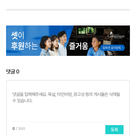
댓글
0
0
/ 300
등록