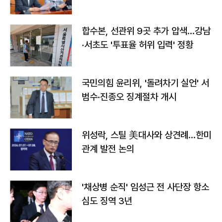
합수본, 선관위 9곳 추가 압색…강남
·서초도 '투표율 허위 입력' 정황
국민의힘 윤리위, '돌려차기 실언' 서
범수·진종오 징계절차 개시
위성락, 스틸 美대사와 상견례…한미
관계 발전 논의
'채상병 순직' 임성근 전 사단장 항소
심도 징역 3년