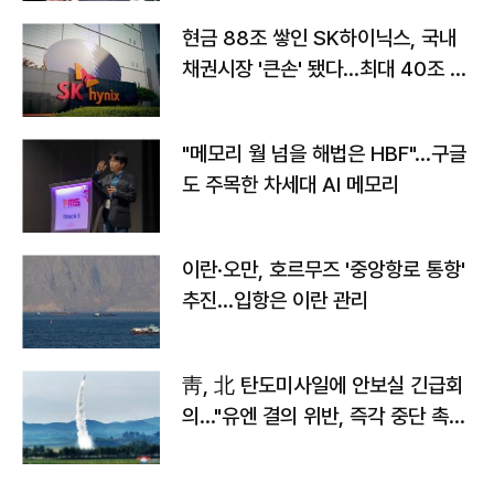
현금 88조 쌓인 SK하이닉스, 국내
채권시장 '큰손' 됐다…최대 40조 투
자
"메모리 월 넘을 해법은 HBF"…구글
도 주목한 차세대 AI 메모리
이란·오만, 호르무즈 '중앙항로 통항'
추진…입항은 이란 관리
靑, 北 탄도미사일에 안보실 긴급회
의…"유엔 결의 위반, 즉각 중단 촉
구"