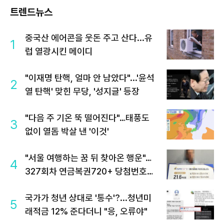
트렌드뉴스
중국산 에어콘을 웃돈 주고 산다...유
1
럽 열광시킨 메이디
"이재명 탄핵, 얼마 안 남았다"...'윤석
2
열 탄핵' 맞힌 무당, '성지글' 등장
"다음 주 기온 뚝 떨어진다"…태풍도
3
없이 열돔 박살 낸 '이것'
"서울 여행하는 꿈 뒤 찾아온 행운"…
4
327회차 연금복권720+ 당첨번호조
회 주목
국가가 청년 상대로 '통수'?...청년미
5
래적금 12% 준다더니 "응, 오류야"