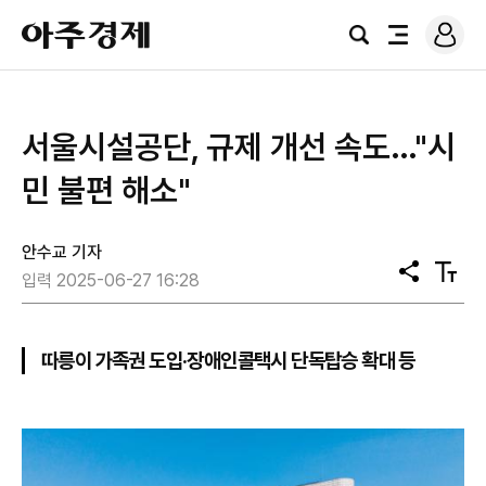
로
아
그
검
전
주
인
색
체
경
메
제
뉴
서울시설공단, 규제 개선 속도…"시
민 불편 해소"
안수교 기자
공
텍
입력 2025-06-27 16:28
유
스
트
크
기
따릉이 가족권 도입·장애인콜택시 단독탑승 확대 등