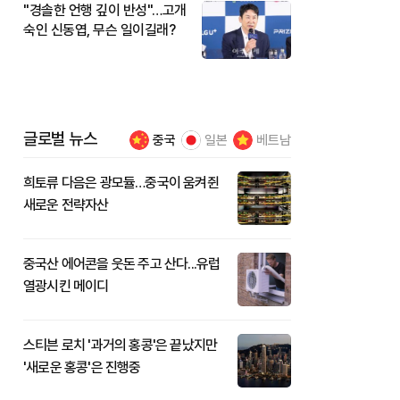
"경솔한 언행 깊이 반성"…고개
숙인 신동엽, 무슨 일이길래?
글로벌 뉴스
중국
일본
베트남
희토류 다음은 광모듈…중국이 움켜쥔
새로운 전략자산
중국산 에어콘을 웃돈 주고 산다...유럽
열광시킨 메이디
스티븐 로치 '과거의 홍콩'은 끝났지만
'새로운 홍콩'은 진행중