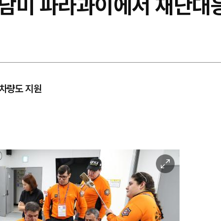
남미 파라과이에서 재난대
방차량도 지원
이
미
지
확
대