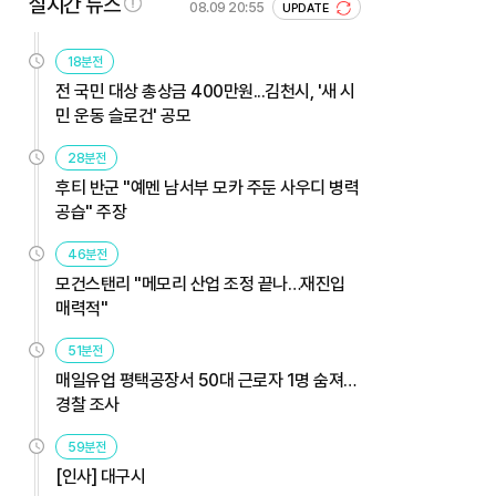
실시간 뉴스
08.09 20:55
UPDATE
18분전
전 국민 대상 총상금 400만원...김천시, '새 시
민 운동 슬로건' 공모
28분전
후티 반군 "예멘 남서부 모카 주둔 사우디 병력
공습" 주장
46분전
모건스탠리 "메모리 산업 조정 끝나…재진입
매력적"
51분전
매일유업 평택공장서 50대 근로자 1명 숨져…
경찰 조사
59분전
[인사] 대구시