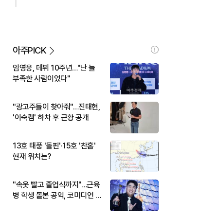
아주PICK
임영웅, 데뷔 10주년…"난 늘
부족한 사람이었다"
"광고주들이 찾아줘"…진태현,
'이숙캠' 하차 후 근황 공개
13호 태풍 '돌핀'·15호 '찬홈'
현재 위치는?
"속옷 빨고 졸업식까지"…근육
병 학생 돌본 공익, 코미디언 김
규원이었다