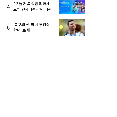
"오늘 저녁 상암 피하세
4
요"…맨시티·이강인·리센느
뜬다, 6호선 혼잡 예상
'축구의 신' 메시 부친상…
5
향년 68세