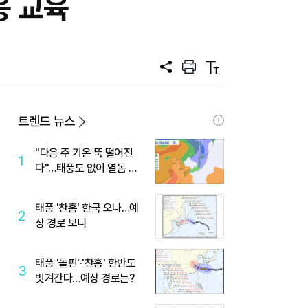
응 교육
공
프
텍
유
린
스
트
트
크
기
트렌드 뉴스
"다음 주 기온 뚝 떨어진
1
다"…태풍도 없이 열돔 박
살 낸 '이것'
태풍 '찬홈' 한국 오나…예
2
상 경로 보니
태풍 '돌핀'·'찬홈' 한반도
3
빗겨간다…예상 경로는?