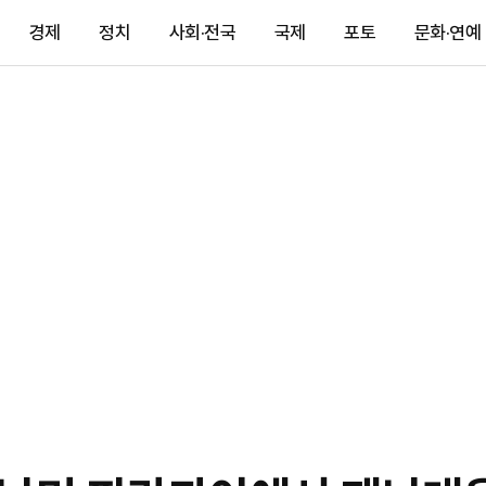
경제
정치
사회·전국
국제
포토
문화·연예