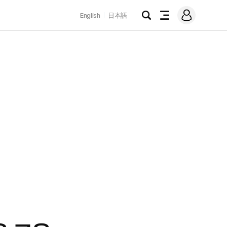
로
English
日本語
그
검
전
인
색
체
메
뉴