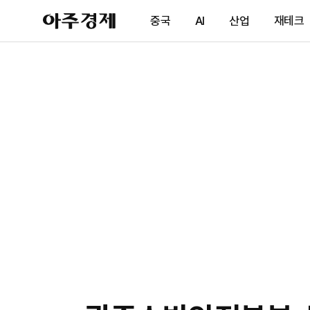
아
중국
AI
산업
재테크
주
경
제