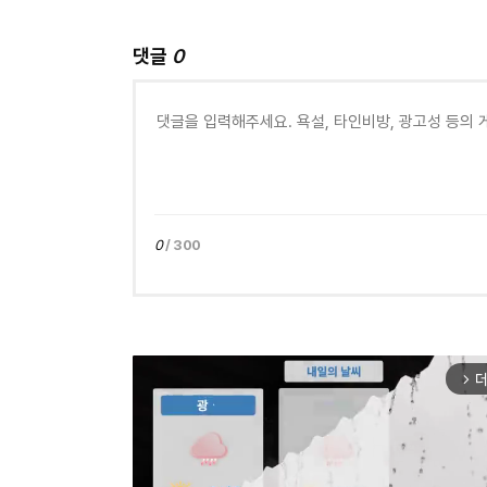
댓글
0
0
/ 300
더
arrow_forward_ios