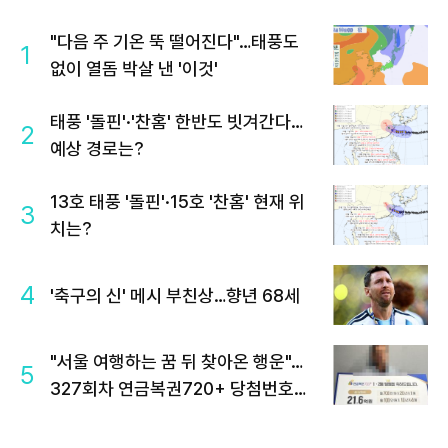
"다음 주 기온 뚝 떨어진다"…태풍도
1
없이 열돔 박살 낸 '이것'
태풍 '돌핀'·'찬홈' 한반도 빗겨간다…
2
예상 경로는?
13호 태풍 '돌핀'·15호 '찬홈' 현재 위
3
치는?
4
'축구의 신' 메시 부친상…향년 68세
"서울 여행하는 꿈 뒤 찾아온 행운"…
5
327회차 연금복권720+ 당첨번호조
회 주목