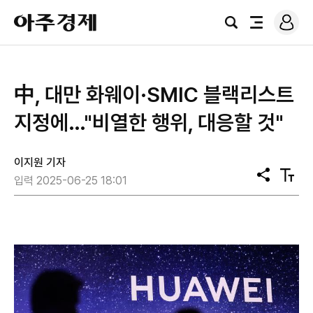
로
아
그
검
전
주
인
색
체
경
메
제
뉴
中, 대만 화웨이·SMIC 블랙리스트
지정에…"비열한 행위, 대응할 것"
이지원 기자
공
텍
입력 2025-06-25 18:01
유
스
트
크
기