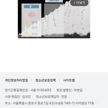
더보기
arrow_forward_ios
Unmute
개인정보처리방침
청소년보호정책
사이트맵
정기간행등록번호 : 서울 아 00493
회장·발행인 : 곽영길
사장·편집인 : 임규진
청소년보호책임자 : 전운
주소 : 서울특별시 종로구 종로 1길 42(수송동 146-1) 이마빌딩 11층