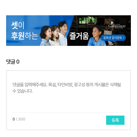
댓글
0
0
/ 300
등록