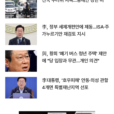
전국 무더위 지속…동해안 강한 비
李, 정부 세제개편안에 제동…ISA·주
가누르기안 재검토 지시
與, 황희 '폐기 버스 청년 주택' 제안
에 "당 입장과 무관…개인 의견"
李대통령, '호우피해' 안동·의성 관할
4개면 특별재난지역 선포