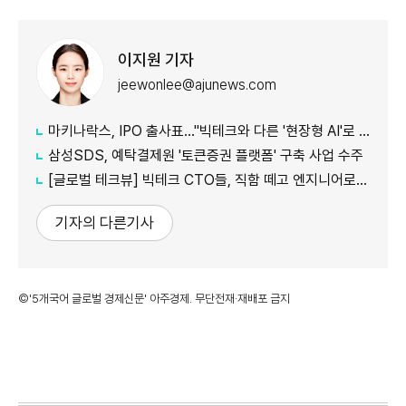
이지원 기자
jeewonlee@ajunews.com
마키나락스, IPO 출사표…"빅테크와 다른 '현장형 AI'로 승부"
삼성SDS, 예탁결제원 '토큰증권 플랫폼' 구축 사업 수주
[글로벌 테크뷰] 빅테크 CTO들, 직함 떼고 엔지니어로 유턴...'앤트로픽행 러시' 이유는
기자의 다른기사
©'5개국어 글로벌 경제신문' 아주경제. 무단전재·재배포 금지