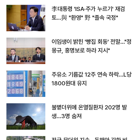
李대통령 'ISA·주가 누르기' 재검
토…與 "환영" 野 "졸속 국정"
이임생이 밝힌 '빵집 회동' 전말…"정
몽규, 홍명보로 하라 지시"
주유소 기름값 12주 연속 하락…L당
1800원대 유지
불볕더위에 온열질환자 202명 발
생…3명 숨져