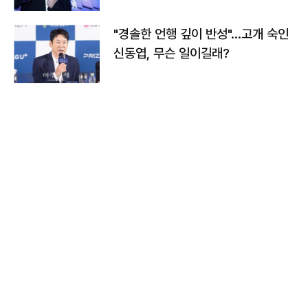
다
"경솔한 언행 깊이 반성"…고개 숙인
신동엽, 무슨 일이길래?