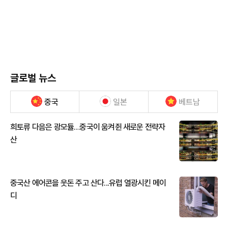
글로벌 뉴스
중국
일본
베트남
희토류 다음은 광모듈…중국이 움켜쥔 새로운 전략자
산
중국산 에어콘을 웃돈 주고 산다...유럽 열광시킨 메이
디