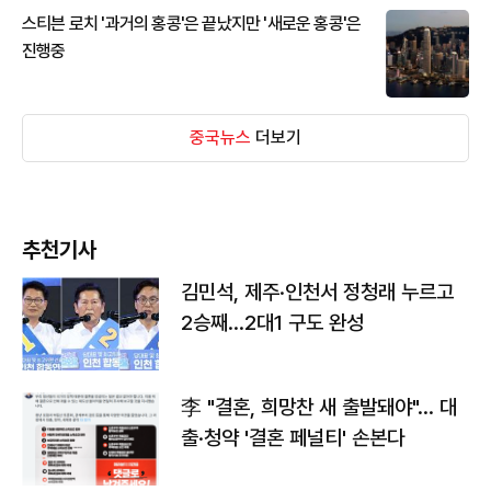
스티븐 로치 '과거의 홍콩'은 끝났지만 '새로운 홍콩'은
진행중
중국뉴스
더보기
추천기사
김민석, 제주·인천서 정청래 누르고
2승째…2대1 구도 완성
李 "결혼, 희망찬 새 출발돼야"… 대
출·청약 '결혼 페널티' 손본다