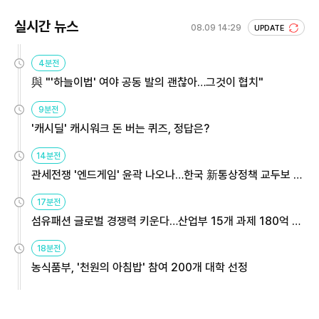
실시간 뉴스
08.09 14:29
UPDATE
4분전
與 "'하늘이법' 여야 공동 발의 괜찮아…그것이 협치"
9분전
'캐시딜' 캐시워크 돈 버는 퀴즈, 정답은?
14분전
관세전쟁 '엔드게임' 윤곽 나오나…한국 新통상정책 교두보 활
용해야
17분전
섬유패션 글로벌 경쟁력 키운다…산업부 15개 과제 180억 지
원
18분전
농식품부, '천원의 아침밥' 참여 200개 대학 선정