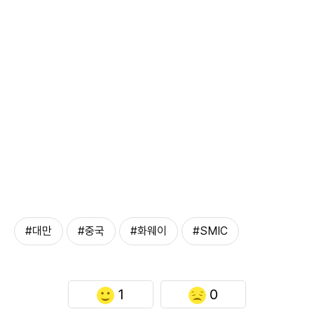
#대만
#중국
#화웨이
#SMIC
1
0