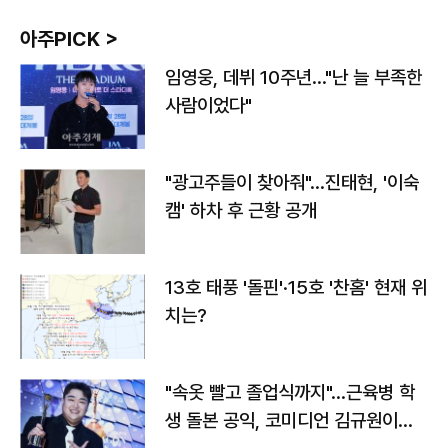
아주PICK >
임영웅, 데뷔 10주년…"난 늘 부족한
사람이었다"
"광고주들이 찾아줘"…진태현, '이숙
캠' 하차 후 근황 공개
13호 태풍 '돌핀'·15호 '찬홈' 현재 위
치는?
"속옷 빨고 졸업식까지"…근육병 학
생 돌본 공익, 코미디언 김규원이었