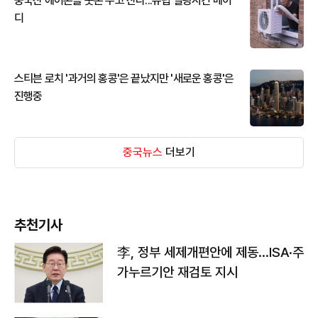
중국산 에어콘을 웃돈 주고 산다...유럽 열광시킨 메이
디
스티븐 로치 '과거의 홍콩'은 끝났지만 '새로운 홍콩'은
진행중
중국뉴스
더보기
추천기사
李, 정부 세제개편안에 제동…ISA·주
가누르기안 재검토 지시