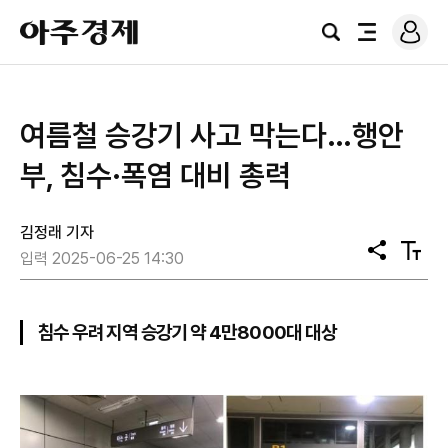
로
아
그
검
전
주
인
색
체
경
메
제
뉴
여름철 승강기 사고 막는다…행안
부, 침수·폭염 대비 총력
김정래 기자
공
텍
입력 2025-06-25 14:30
유
스
트
크
기
침수 우려 지역 승강기 약 4만8000대 대상