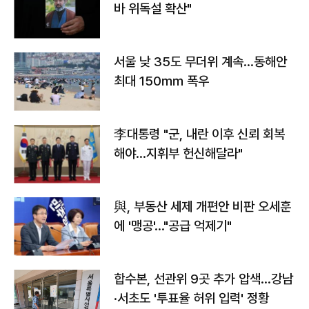
바 위독설 확산"
서울 낮 35도 무더위 계속…동해안
최대 150㎜ 폭우
李대통령 "군, 내란 이후 신뢰 회복
해야…지휘부 헌신해달라"
與, 부동산 세제 개편안 비판 오세훈
에 '맹공'…"공급 억제기"
합수본, 선관위 9곳 추가 압색…강남
·서초도 '투표율 허위 입력' 정황