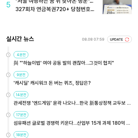
"서울 여행하는 꿈 뒤 찾아온 행운"…
5
327회차 연금복권720+ 당첨번호조
회 주목
실시간 뉴스
08.08 07:59
UPDATE
4분전
與 "'하늘이법' 여야 공동 발의 괜찮아…그것이 협치"
9분전
'캐시딜' 캐시워크 돈 버는 퀴즈, 정답은?
14분전
관세전쟁 '엔드게임' 윤곽 나오나…한국 新통상정책 교두보 활
용해야
17분전
섬유패션 글로벌 경쟁력 키운다…산업부 15개 과제 180억 지
원
18분전