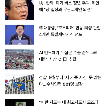
與, 황희 '폐기 버스 청년 주택' 제안
에 "당 입장과 무관…개인 의견"
李대통령, '호우피해' 안동·의성 관할
4개면 특별재난지역 선포
AI 반도체가 뒤집은 수출 순위…韓·
대만, 사상 첫 日 추월
경찰, 9월부터 '제 가족 사건' 못 맡는
다…수사인력 881명 보강
"이란 지도부 내 최고지도자 모즈타