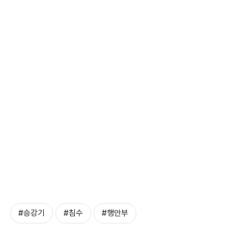
#승강기
#침수
#행안부