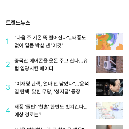
트렌드뉴스
"다음 주 기온 뚝 떨어진다"…태풍도
1
없이 열돔 박살 낸 '이것'
중국산 에어콘을 웃돈 주고 산다...유
2
럽 열광시킨 메이디
"이재명 탄핵, 얼마 안 남았다"...'윤석
3
열 탄핵' 맞힌 무당, '성지글' 등장
태풍 '돌핀'·'찬홈' 한반도 빗겨간다…
4
예상 경로는?