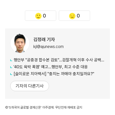
0
0
김정래 기자
kjl@ajunews.com
행안부 "공중경 합수본 검토"…검찰개혁 이후 수사 공백 대응 나서
'40도 육박 폭염' 예고…행안부, 최고 수준 대응
[슬미로운 치아백서] "충치는 까매야 충치일까요?"
기자의 다른기사
©'5개국어 글로벌 경제신문' 아주경제. 무단전재·재배포 금지