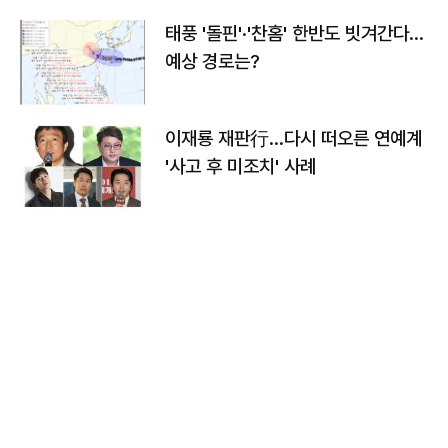
태풍 '돌핀'·'찬홈' 한반도 빗겨간다…
예상 경로는?
이재룡 재판行…다시 떠오른 연예계
'사고 후 미조치' 사례