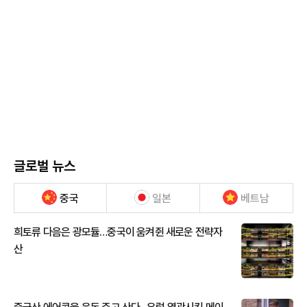
글로벌 뉴스
중국
일본
베트남
희토류 다음은 광모듈…중국이 움켜쥔 새로운 전략자
산