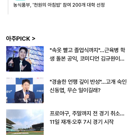
농식품부, '천원의 아침밥' 참여 200개 대학 선정
아주PICK >
"속옷 빨고 졸업식까지"…근육병 학
생 돌본 공익, 코미디언 김규원이었
다
"경솔한 언행 깊이 반성"…고개 숙인
신동엽, 무슨 일이길래?
프로야구, 주말까지 전 경기 취소…
11일 재개·오후 7시 경기 시작