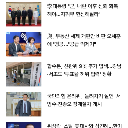
李대통령 "군, 내란 이후 신뢰 회복
해야…지휘부 헌신해달라"
與, 부동산 세제 개편안 비판 오세훈
에 '맹공'…"공급 억제기"
합수본, 선관위 9곳 추가 압색…강남
·서초도 '투표율 허위 입력' 정황
국민의힘 윤리위, '돌려차기 실언' 서
범수·진종오 징계절차 개시
위성락, 스틸 美대사와 상견례…한미