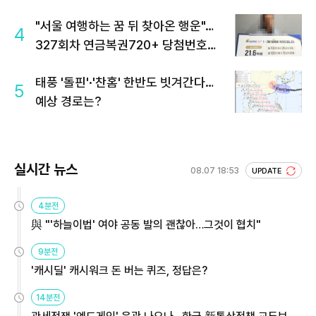
"서울 여행하는 꿈 뒤 찾아온 행운"…
4
327회차 연금복권720+ 당첨번호조
회 주목
태풍 '돌핀'·'찬홈' 한반도 빗겨간다…
5
예상 경로는?
실시간 뉴스
08.07 18:53
UPDATE
4분전
與 "'하늘이법' 여야 공동 발의 괜찮아…그것이 협치"
9분전
'캐시딜' 캐시워크 돈 버는 퀴즈, 정답은?
14분전