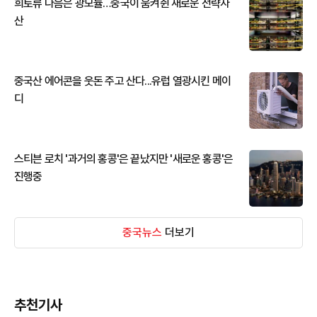
희토류 다음은 광모듈…중국이 움켜쥔 새로운 전략자
산
중국산 에어콘을 웃돈 주고 산다...유럽 열광시킨 메이
디
스티븐 로치 '과거의 홍콩'은 끝났지만 '새로운 홍콩'은
진행중
중국뉴스
더보기
추천기사