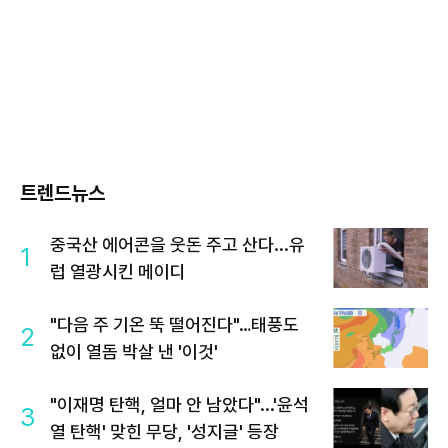
트렌드뉴스
중국산 에어콘을 웃돈 주고 산다...유
1
럽 열광시킨 메이디
"다음 주 기온 뚝 떨어진다"…태풍도
2
없이 열돔 박살 낸 '이것'
"이재명 탄핵, 얼마 안 남았다"...'윤석
3
열 탄핵' 맞힌 무당, '성지글' 등장