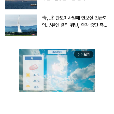
靑, 北 탄도미사일에 안보실 긴급회
의…"유엔 결의 위반, 즉각 중단 촉
구"
더보기
arrow_forward_ios
Unmute