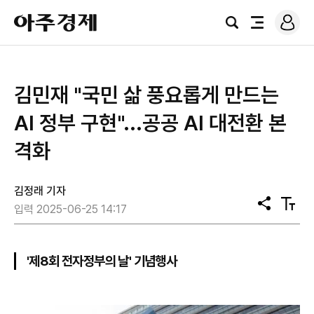
로
아
그
검
전
주
인
색
체
경
메
제
뉴
김민재 "국민 삶 풍요롭게 만드는
AI 정부 구현"...공공 AI 대전환 본
격화
김정래 기자
공
텍
입력 2025-06-25 14:17
유
스
트
크
기
'제8회 전자정부의 날' 기념행사