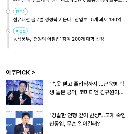
관세전쟁 '엔드게임' 윤곽 나오나…한국 新통상정책 교두보 활
용해야
17분전
섬유패션 글로벌 경쟁력 키운다…산업부 15개 과제 180억 지
원
18분전
농식품부, '천원의 아침밥' 참여 200개 대학 선정
아주PICK >
"속옷 빨고 졸업식까지"…근육병 학
생 돌본 공익, 코미디언 김규원이었
다
"경솔한 언행 깊이 반성"…고개 숙인
신동엽, 무슨 일이길래?