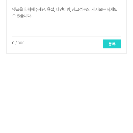
0
/ 300
등록