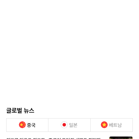
글로벌 뉴스
중국
일본
베트남