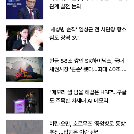
관계 발전 논의
'채상병 순직' 임성근 전 사단장 항소
심도 징역 3년
현금 88조 쌓인 SK하이닉스, 국내
채권시장 '큰손' 됐다…최대 40조 투
자
"메모리 월 넘을 해법은 HBF"…구글
도 주목한 차세대 AI 메모리
이란·오만, 호르무즈 '중앙항로 통항'
추진…입항은 이란 관리