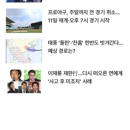
프로야구, 주말까지 전 경기 취소…
11일 재개·오후 7시 경기 시작
태풍 '돌핀'·'찬홈' 한반도 빗겨간다…
예상 경로는?
이재룡 재판行…다시 떠오른 연예계
'사고 후 미조치' 사례