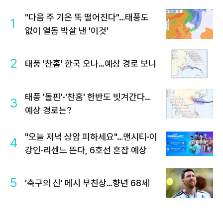
"다음 주 기온 뚝 떨어진다"…태풍도
1
없이 열돔 박살 낸 '이것'
2
태풍 '찬홈' 한국 오나…예상 경로 보니
태풍 '돌핀'·'찬홈' 한반도 빗겨간다…
3
예상 경로는?
"오늘 저녁 상암 피하세요"…맨시티·이
4
강인·리센느 뜬다, 6호선 혼잡 예상
5
'축구의 신' 메시 부친상…향년 68세