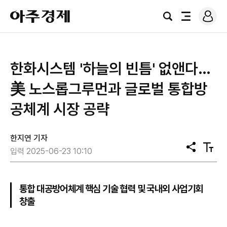
로
아
그
검
전
주
인
색
체
경
메
제
뉴
한화시스템 '하늘의 빈틈' 없앤다…
美 노스롭그루먼과 글로벌 통합방
공체계 시장 공략
한지연 기자
공
텍
입력 2025-06-23 10:10
유
스
트
크
기
통합 대공방어체계 핵심 기술 협력 및 국내외 사업기회
창출