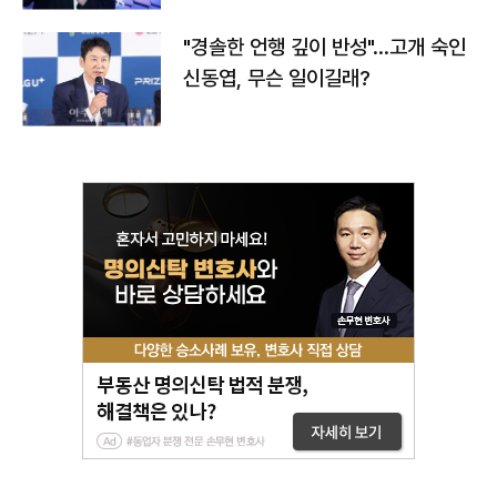
"경솔한 언행 깊이 반성"…고개 숙인
신동엽, 무슨 일이길래?