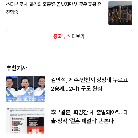
스티븐 로치 '과거의 홍콩'은 끝났지만 '새로운 홍콩'은
진행중
중국뉴스
더보기
추천기사
김민석, 제주·인천서 정청래 누르고
2승째…2대1 구도 완성
李 "결혼, 희망찬 새 출발돼야"… 대
출·청약 '결혼 페널티' 손본다