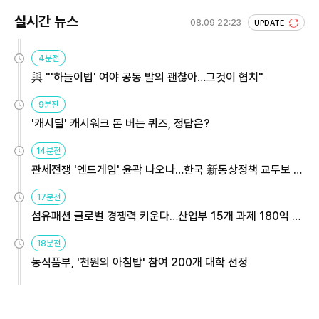
실시간 뉴스
08.09 22:23
UPDATE
4분전
與 "'하늘이법' 여야 공동 발의 괜찮아…그것이 협치"
9분전
'캐시딜' 캐시워크 돈 버는 퀴즈, 정답은?
14분전
관세전쟁 '엔드게임' 윤곽 나오나…한국 新통상정책 교두보 활
용해야
17분전
섬유패션 글로벌 경쟁력 키운다…산업부 15개 과제 180억 지
원
18분전
농식품부, '천원의 아침밥' 참여 200개 대학 선정