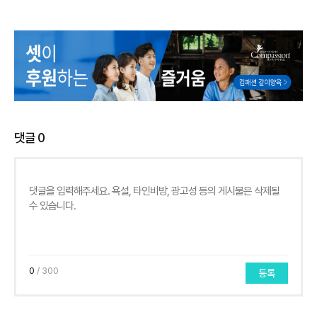
댓글
0
0
/ 300
등록