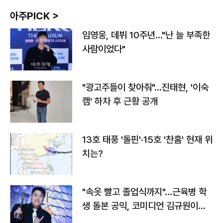
아주PICK >
임영웅, 데뷔 10주년…"난 늘 부족한
사람이었다"
"광고주들이 찾아줘"…진태현, '이숙
캠' 하차 후 근황 공개
13호 태풍 '돌핀'·15호 '찬홈' 현재 위
치는?
"속옷 빨고 졸업식까지"…근육병 학
생 돌본 공익, 코미디언 김규원이었
다