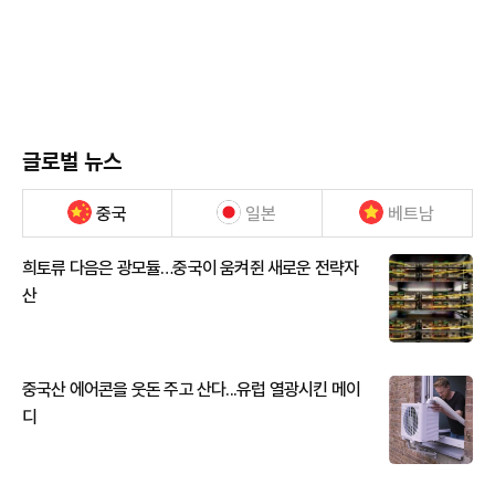
글로벌 뉴스
중국
일본
베트남
희토류 다음은 광모듈…중국이 움켜쥔 새로운 전략자
산
중국산 에어콘을 웃돈 주고 산다...유럽 열광시킨 메이
디