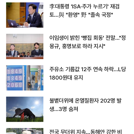
李대통령 'ISA·주가 누르기' 재검
토…與 "환영" 野 "졸속 국정"
이임생이 밝힌 '빵집 회동' 전말…"정
몽규, 홍명보로 하라 지시"
주유소 기름값 12주 연속 하락…L당
1800원대 유지
불볕더위에 온열질환자 202명 발
생…3명 숨져
전국 무더위 지속…동해안 강한 비