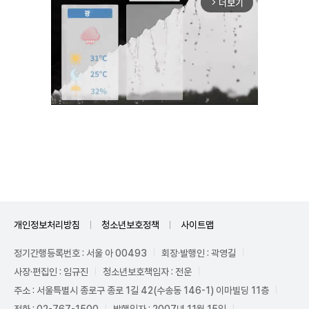
더보기
arrow_forward_ios
Unmute
개인정보처리방침
청소년보호정책
사이트맵
정기간행등록번호 : 서울 아 00493
회장·발행인 : 곽영길
사장·편집인 : 임규진
청소년보호책임자 : 전운
주소 : 서울특별시 종로구 종로 1길 42(수송동 146-1) 이마빌딩 11층
전화 : 02-767-1500
발행일자 : 2007년 11월 15일