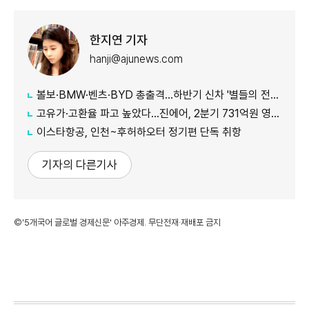
한지연 기자
hanji@ajunews.com
볼보·BMW·벤츠·BYD 총출격...하반기 신차 '별들의 전쟁'
고유가·고환율 파고 높았다…진에어, 2분기 731억원 영업적자
이스타항공, 인천~후허하오터 정기편 단독 취항
기자의 다른기사
©'5개국어 글로벌 경제신문' 아주경제. 무단전재·재배포 금지