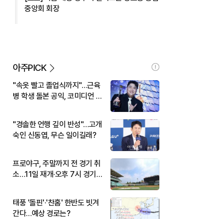
중앙회 회장
아주PICK
"속옷 빨고 졸업식까지"…근육
병 학생 돌본 공익, 코미디언 김
규원이었다
"경솔한 언행 깊이 반성"…고개
숙인 신동엽, 무슨 일이길래?
프로야구, 주말까지 전 경기 취
소…11일 재개·오후 7시 경기
시작
태풍 '돌핀'·'찬홈' 한반도 빗겨
간다…예상 경로는?