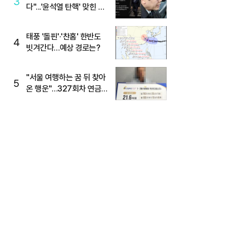
3
다"...'윤석열 탄핵' 맞힌 무
당, '성지글' 등장
태풍 '돌핀'·'찬홈' 한반도
4
빗겨간다…예상 경로는?
"서울 여행하는 꿈 뒤 찾아
5
온 행운"…327회차 연금
복권720+ 당첨번호조회
주목