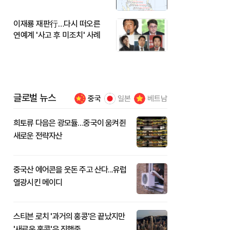
이재룡 재판行…다시 떠오른
연예계 '사고 후 미조치' 사례
글로벌 뉴스
중국
일본
베트남
희토류 다음은 광모듈…중국이 움켜쥔
새로운 전략자산
중국산 에어콘을 웃돈 주고 산다...유럽
열광시킨 메이디
스티븐 로치 '과거의 홍콩'은 끝났지만
'새로운 홍콩'은 진행중