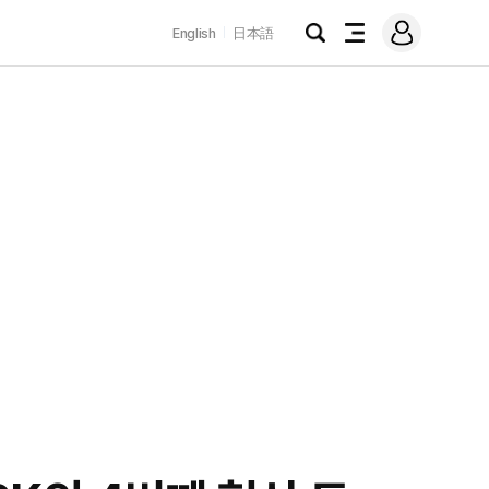
로
English
日本語
그
검
전
인
색
체
메
뉴