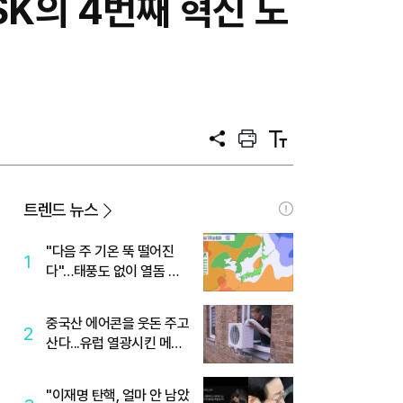
K의 4번째 혁신 도
공
프
텍
유
린
스
트
트
크
기
트렌드 뉴스
"다음 주 기온 뚝 떨어진
1
다"…태풍도 없이 열돔 박
살 낸 '이것'
중국산 에어콘을 웃돈 주고
2
산다...유럽 열광시킨 메이
디
"이재명 탄핵, 얼마 안 남았