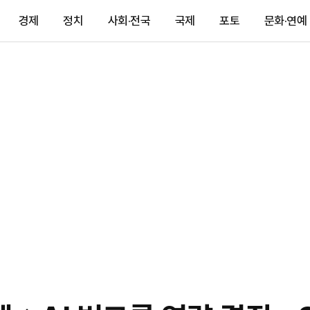
경제
정치
사회·전국
국제
포토
문화·연예