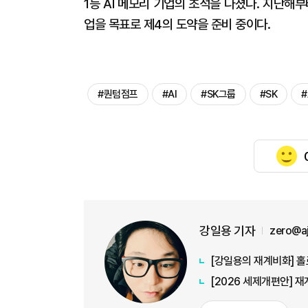
1등 AI 메모리 기업의 초석을 다졌다. 지난해
업을 목표로 제4의 도약을 준비 중이다.
#퀀텀점프
#AI
#SK그룹
#SK
#
강일용 기자
zero@a
[강일용의 재계비화] 홀