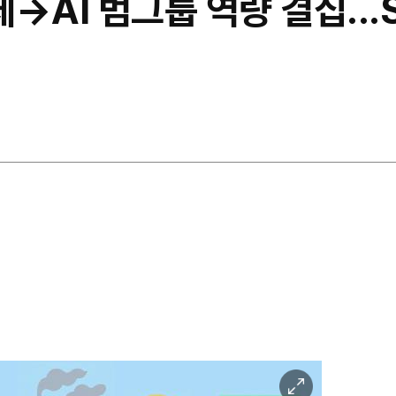
I 범그룹 역량 결집...S
이