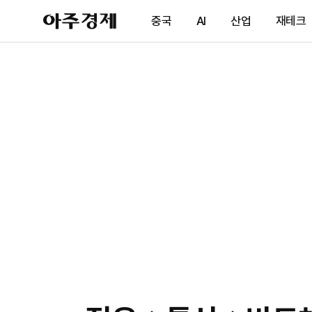
아
중국
AI
산업
재테크
주
경
제