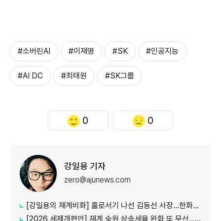
#소버린AI
#이재명
#SK
#인공지능
#AI DC
#최태원
#SK그룹
0
0
강일용 기자
zero@ajunews.com
[강일용의 재계비화] 홀로서기 나선 김동선 사장...한화M&S 향후 과제는?
[2026 세제개편안] 재계 숙원 상속세율 완화 또 무산...국내생산·석화 세제지원 실효성 의문