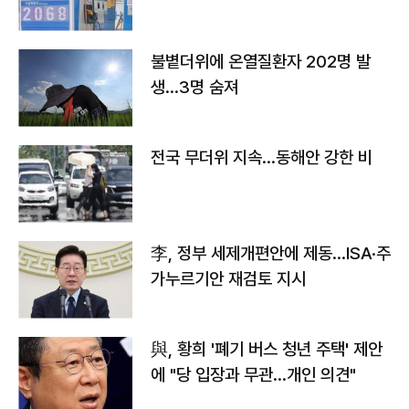
불볕더위에 온열질환자 202명 발
생…3명 숨져
전국 무더위 지속…동해안 강한 비
李, 정부 세제개편안에 제동…ISA·주
가누르기안 재검토 지시
與, 황희 '폐기 버스 청년 주택' 제안
에 "당 입장과 무관…개인 의견"