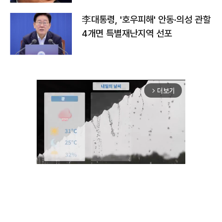
李대통령, '호우피해' 안동·의성 관할
4개면 특별재난지역 선포
더보기
arrow_forward_ios
Unmute