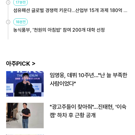
17분전
섬유패션 글로벌 경쟁력 키운다…산업부 15개 과제 180억 지
원
18분전
농식품부, '천원의 아침밥' 참여 200개 대학 선정
아주PICK >
임영웅, 데뷔 10주년…"난 늘 부족한
사람이었다"
"광고주들이 찾아줘"…진태현, '이숙
캠' 하차 후 근황 공개