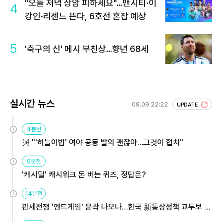
"오늘 저녁 상암 피하세요"…맨시티·이
4
강인·리센느 뜬다, 6호선 혼잡 예상
5
'축구의 신' 메시 부친상…향년 68세
실시간 뉴스
08.09 22:22
UPDATE
4분전
與 "'하늘이법' 여야 공동 발의 괜찮아…그것이 협치"
9분전
'캐시딜' 캐시워크 돈 버는 퀴즈, 정답은?
14분전
관세전쟁 '엔드게임' 윤곽 나오나…한국 新통상정책 교두보 활
용해야