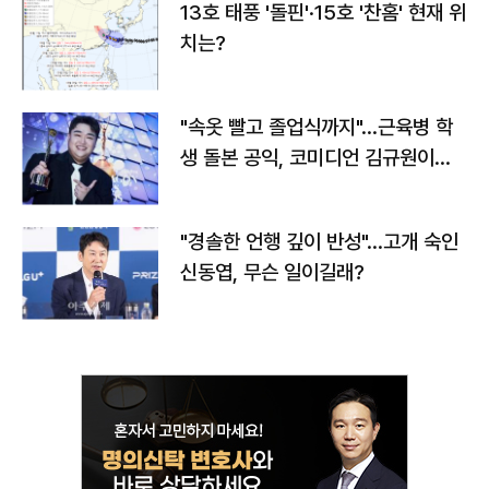
13호 태풍 '돌핀'·15호 '찬홈' 현재 위
치는?
"속옷 빨고 졸업식까지"…근육병 학
생 돌본 공익, 코미디언 김규원이었
다
"경솔한 언행 깊이 반성"…고개 숙인
신동엽, 무슨 일이길래?