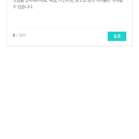
0
/ 300
등록