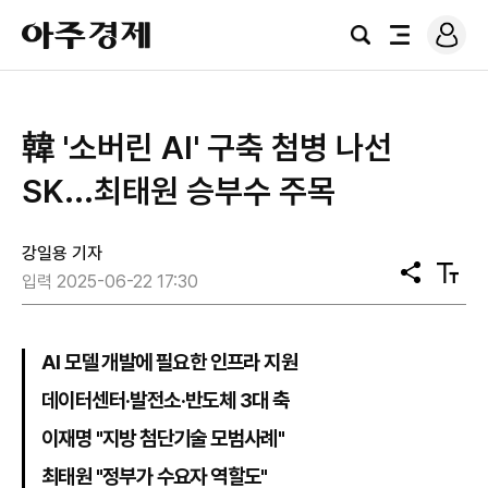
로
아
그
검
전
주
인
색
체
경
메
제
뉴
韓 '소버린 AI' 구축 첨병 나선
SK...최태원 승부수 주목
강일용 기자
공
텍
입력 2025-06-22 17:30
유
스
트
크
기
AI 모델 개발에 필요한 인프라 지원
데이터센터·발전소·반도체 3대 축
이재명 "지방 첨단기술 모범사례"
최태원 "정부가 수요자 역할도"