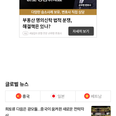
글로벌 뉴스
중국
일본
베트남
희토류 다음은 광모듈…중국이 움켜쥔 새로운 전략자
산