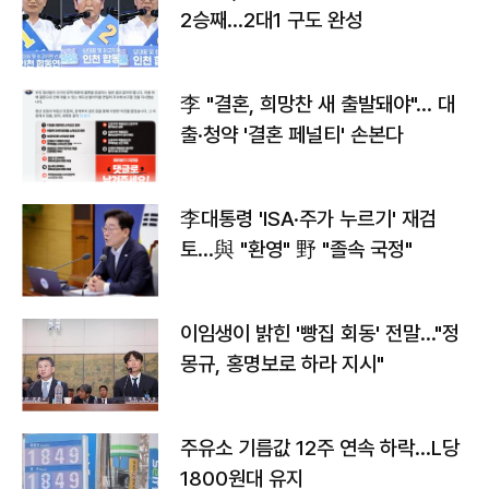
2승째…2대1 구도 완성
李 "결혼, 희망찬 새 출발돼야"… 대
출·청약 '결혼 페널티' 손본다
李대통령 'ISA·주가 누르기' 재검
토…與 "환영" 野 "졸속 국정"
이임생이 밝힌 '빵집 회동' 전말…"정
몽규, 홍명보로 하라 지시"
주유소 기름값 12주 연속 하락…L당
1800원대 유지