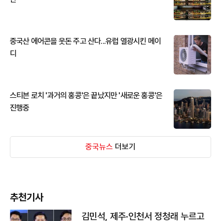
중국산 에어콘을 웃돈 주고 산다...유럽 열광시킨 메이
디
스티븐 로치 '과거의 홍콩'은 끝났지만 '새로운 홍콩'은
진행중
중국뉴스
더보기
추천기사
김민석, 제주·인천서 정청래 누르고