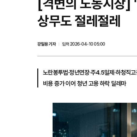
[격변의 노동시장] 
상무도 절레절레
강일용 기자
입력 2026-04-10 05:00
노란봉투법·정년연장·주4.5일제·하청직고
비용 증가 이어 청년 고용 하락 딜레마