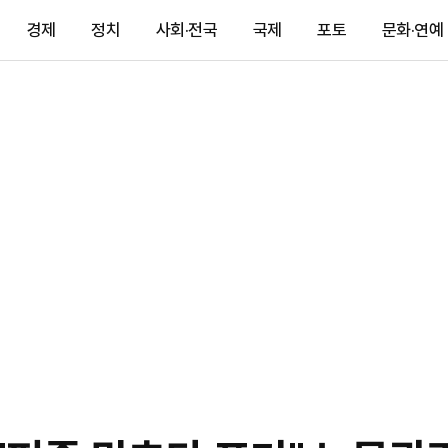
경제
정치
사회·전국
국제
포토
문화·연예