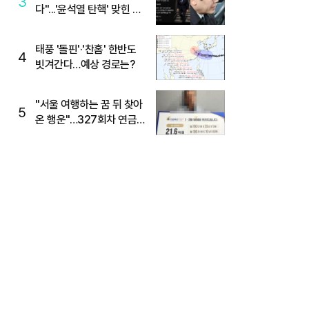
3
다"...'윤석열 탄핵' 맞힌 무
당, '성지글' 등장
태풍 '돌핀'·'찬홈' 한반도
4
빗겨간다…예상 경로는?
"서울 여행하는 꿈 뒤 찾아
5
온 행운"…327회차 연금
복권720+ 당첨번호조회
주목