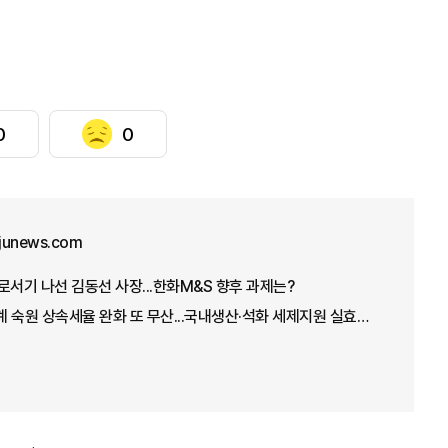
0
0
junews.com
로서기 나선 김동선 사장...한화M&S 향후 과제는?
[2026 세제개편안] 재계 숙원 상속세율 완화 또 무산...국내생산·석화 세제지원 실효성 의문