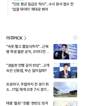
"단순 평균 등급은 착시"…수시 원서 접수 전
'입결 데이터' 제대로 봐야
아주PICK
"속옷 빨고 졸업식까지"…근육
병 학생 돌본 공익, 코미디언 김
규원이었다
"경솔한 언행 깊이 반성"…고개
숙인 신동엽, 무슨 일이길래?
프로야구, 주말까지 전 경기 취
소…11일 재개·오후 7시 경기
시작
태풍 '돌핀'·'찬홈' 한반도 빗겨