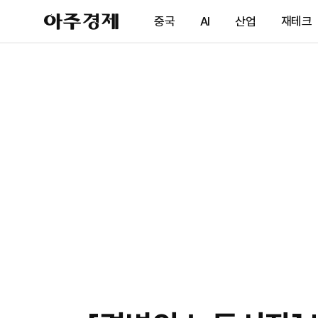
아
중국
AI
산업
재테크
주
경
제