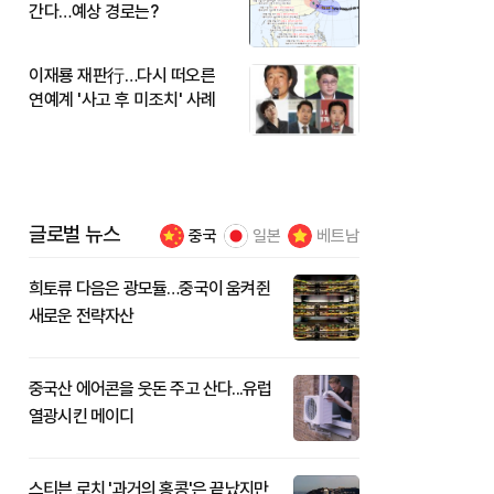
간다…예상 경로는?
이재룡 재판行…다시 떠오른
연예계 '사고 후 미조치' 사례
글로벌 뉴스
중국
일본
베트남
희토류 다음은 광모듈…중국이 움켜쥔
새로운 전략자산
중국산 에어콘을 웃돈 주고 산다...유럽
열광시킨 메이디
스티븐 로치 '과거의 홍콩'은 끝났지만