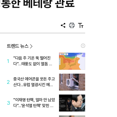
정통한 베테랑 관료
공
프
텍
유
린
스
트
트
크
기
트렌드 뉴스
"다음 주 기온 뚝 떨어진
1
다"…태풍도 없이 열돔 박
살 낸 '이것'
중국산 에어콘을 웃돈 주고
2
산다...유럽 열광시킨 메이
디
"이재명 탄핵, 얼마 안 남았
3
다"...'윤석열 탄핵' 맞힌 무
당, '성지글' 등장