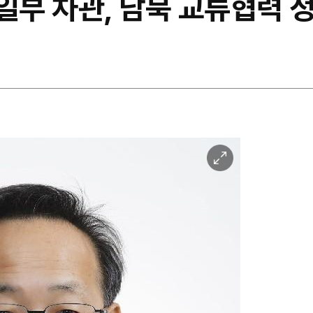
일부 차관, 남북 교류협력 
이
미
지
확
대