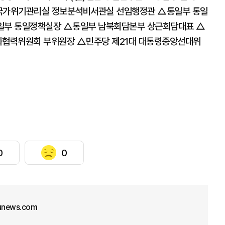
국가위기관리실 정보분석비서관실 선임행정관 △통일부 통일
일부 통일정책실장 △통일부 남북회담본부 상근회담대표 △
화협력위원회 부위원장 △민주당 제21대 대통령중앙선대위
0
0
junews.com