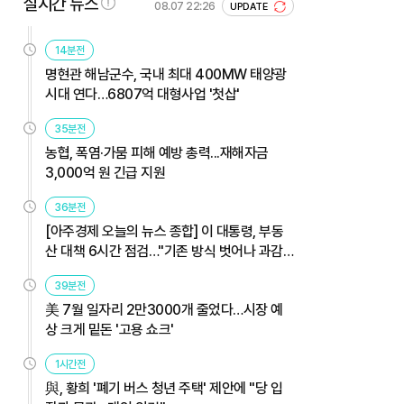
실시간 뉴스
08.07 22:26
UPDATE
14분전
명현관 해남군수, 국내 최대 400MW 태양광
시대 연다…6807억 대형사업 '첫삽'
35분전
농협, 폭염·가뭄 피해 예방 총력...재해자금
3,000억 원 긴급 지원
36분전
[아주경제 오늘의 뉴스 종합] 이 대통령, 부동
산 대책 6시간 점검…"기존 방식 벗어나 과감
히 실행" 外
39분전
美 7월 일자리 2만3000개 줄었다…시장 예
상 크게 밑돈 '고용 쇼크'
1시간전
與, 황희 '폐기 버스 청년 주택' 제안에 "당 입