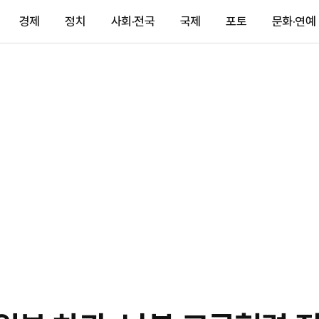
경제
정치
사회·전국
국제
포토
문화·연예