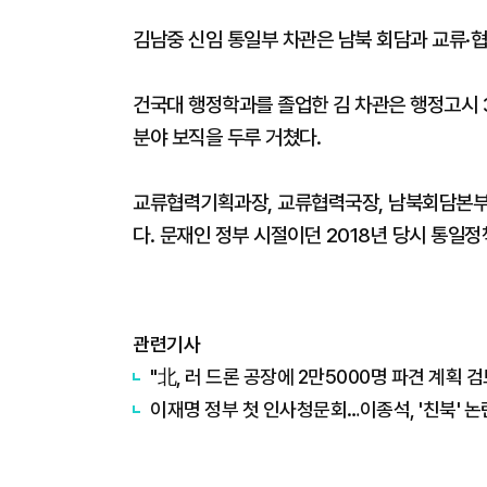
김남중 신임 통일부 차관은 남북 회담과 교류·협
건국대 행정학과를 졸업한 김 차관은 행정고시 3
분야 보직을 두루 거쳤다.
교류협력기획과장, 교류협력국장, 남북회담본부
다. 문재인 정부 시절이던 2018년 당시 통일
관련기사
"北, 러 드론 공장에 2만5000명 파견 계획 검
이재명 정부 첫 인사청문회…이종석, '친북' 논