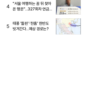
"서울 여행하는 꿈 뒤 찾아
4
온 행운"…327회차 연금
복권720+ 당첨번호조회
주목
태풍 '돌핀'·'찬홈' 한반도
5
빗겨간다…예상 경로는?