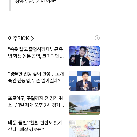
장과 무관…개인 의견"
아주PICK
"속옷 빨고 졸업식까지"…근육
병 학생 돌본 공익, 코미디언 김
규원이었다
"경솔한 언행 깊이 반성"…고개
숙인 신동엽, 무슨 일이길래?
프로야구, 주말까지 전 경기 취
소…11일 재개·오후 7시 경기
시작
태풍 '돌핀'·'찬홈' 한반도 빗겨
간다…예상 경로는?