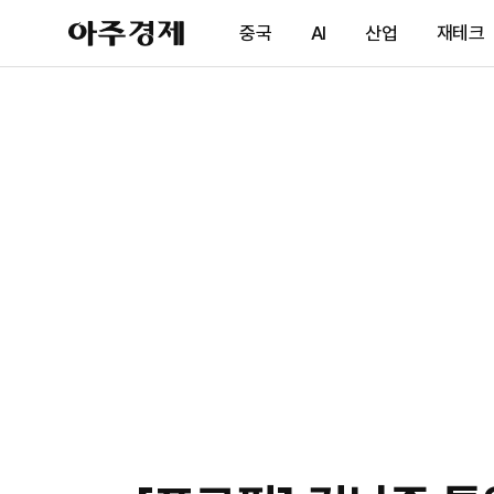
아
중국
AI
산업
재테크
주
경
제