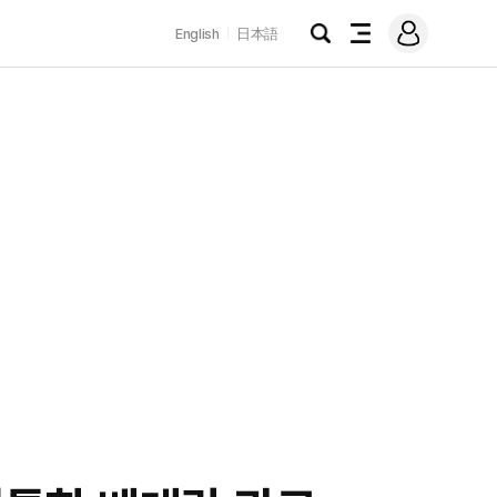
로
English
日本語
그
검
전
인
색
체
메
뉴