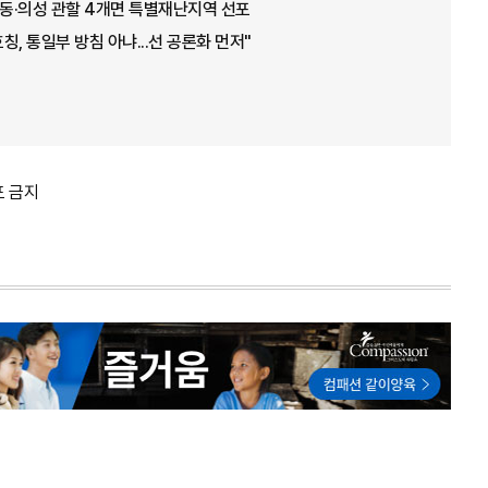
안동·의성 관할 4개면 특별재난지역 선포
호칭, 통일부 방침 아냐...선 공론화 먼저"
포 금지