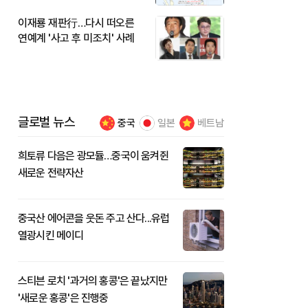
이재룡 재판行…다시 떠오른
연예계 '사고 후 미조치' 사례
글로벌 뉴스
중국
일본
베트남
희토류 다음은 광모듈…중국이 움켜쥔
새로운 전략자산
중국산 에어콘을 웃돈 주고 산다...유럽
열광시킨 메이디
스티븐 로치 '과거의 홍콩'은 끝났지만
'새로운 홍콩'은 진행중