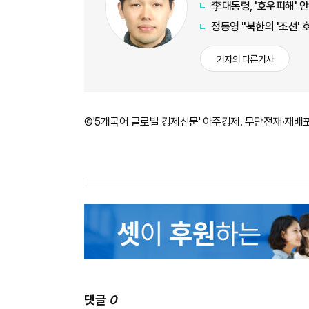
李대통령, '호우피해' 
정동영 "북한의 '조선' 
기자의 다른기사
©'5개국어 글로벌 경제신문' 아주경제. 무단전재·재배
댓글
0