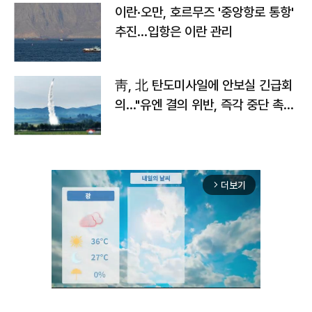
이란·오만, 호르무즈 '중앙항로 통항'
추진…입항은 이란 관리
靑, 北 탄도미사일에 안보실 긴급회
의…"유엔 결의 위반, 즉각 중단 촉
구"
더보기
arrow_forward_ios