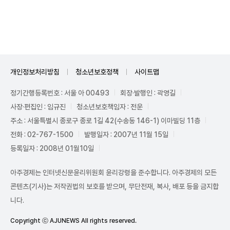
Mute
개인정보처리방침
청소년보호정책
사이트맵
정기간행등록번호 : 서울 아 00493
회장·발행인 : 곽영길
사장·편집인 : 임규진
청소년보호책임자 : 전운
주소 : 서울특별시 종로구 종로 1길 42(수송동 146-1) 이마빌딩 11층
전화 : 02-767-1500
발행일자 : 2007년 11월 15일
등록일자 : 2008년 01월10일
아주경제는 인터넷신문윤리위원회 윤리강령을 준수합니다. 아주경제의 모든
콘텐츠(기사)는 저작권법의 보호를 받으며, 무단전재, 복사, 배포 등을 금지합
니다.
Copyright ⓒ AJUNEWS All rights reserved.