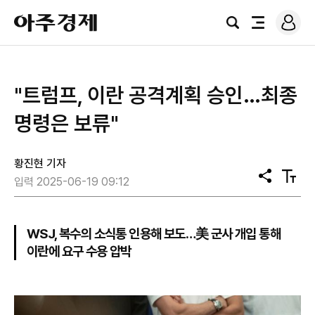
로
아
그
검
전
주
인
색
체
경
메
제
뉴
"트럼프, 이란 공격계획 승인…최종
명령은 보류"
황진현 기자
공
텍
입력 2025-06-19 09:12
유
스
트
크
기
WSJ, 복수의 소식통 인용해 보도…美 군사 개입 통해
이란에 요구 수용 압박