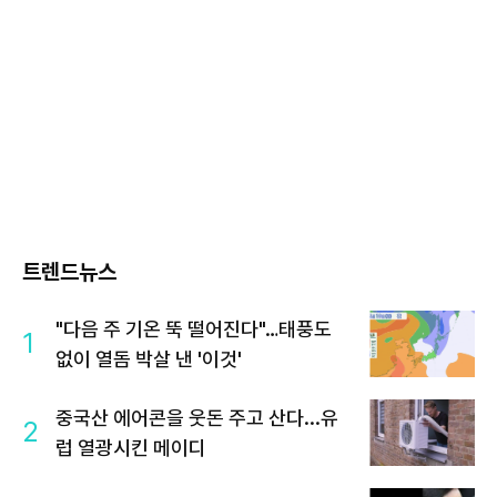
트렌드뉴스
"다음 주 기온 뚝 떨어진다"…태풍도
1
없이 열돔 박살 낸 '이것'
중국산 에어콘을 웃돈 주고 산다...유
2
럽 열광시킨 메이디