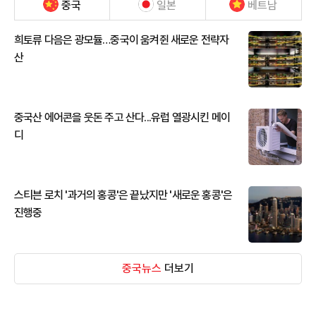
중국
일본
베트남
희토류 다음은 광모듈…중국이 움켜쥔 새로운 전략자
산
중국산 에어콘을 웃돈 주고 산다...유럽 열광시킨 메이
디
스티븐 로치 '과거의 홍콩'은 끝났지만 '새로운 홍콩'은
진행중
중국뉴스
더보기