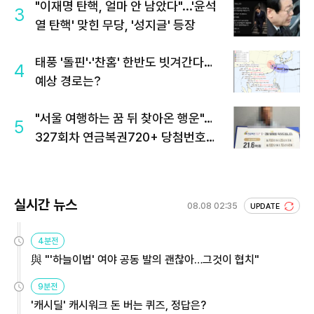
"이재명 탄핵, 얼마 안 남았다"...'윤석
3
열 탄핵' 맞힌 무당, '성지글' 등장
태풍 '돌핀'·'찬홈' 한반도 빗겨간다…
4
예상 경로는?
"서울 여행하는 꿈 뒤 찾아온 행운"…
5
327회차 연금복권720+ 당첨번호조
회 주목
실시간 뉴스
08.08 02:35
UPDATE
4분전
與 "'하늘이법' 여야 공동 발의 괜찮아…그것이 협치"
9분전
'캐시딜' 캐시워크 돈 버는 퀴즈, 정답은?