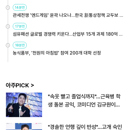
14분전
관세전쟁 '엔드게임' 윤곽 나오나…한국 新통상정책 교두보 활
용해야
17분전
섬유패션 글로벌 경쟁력 키운다…산업부 15개 과제 180억 지
원
18분전
농식품부, '천원의 아침밥' 참여 200개 대학 선정
아주PICK >
"속옷 빨고 졸업식까지"…근육병 학
생 돌본 공익, 코미디언 김규원이었
다
"경솔한 언행 깊이 반성"…고개 숙인