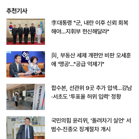
추천기사
李대통령 "군, 내란 이후 신뢰 회복
해야…지휘부 헌신해달라"
與, 부동산 세제 개편안 비판 오세훈
에 '맹공'…"공급 억제기"
합수본, 선관위 9곳 추가 압색…강남
·서초도 '투표율 허위 입력' 정황
국민의힘 윤리위, '돌려차기 실언' 서
범수·진종오 징계절차 개시