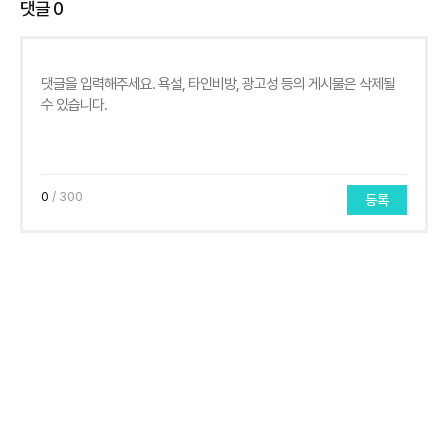
댓글
0
0
/ 300
등록