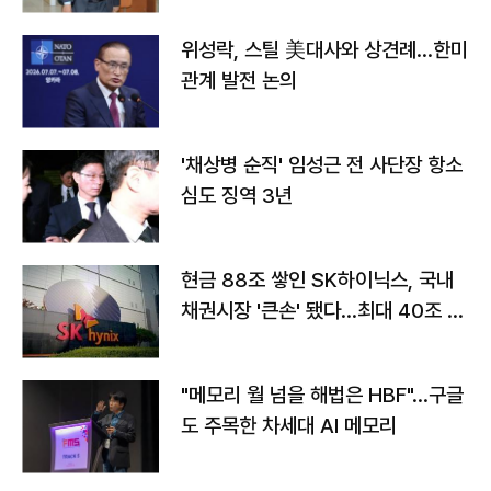
위성락, 스틸 美대사와 상견례…한미
관계 발전 논의
'채상병 순직' 임성근 전 사단장 항소
심도 징역 3년
현금 88조 쌓인 SK하이닉스, 국내
채권시장 '큰손' 됐다…최대 40조 투
자
"메모리 월 넘을 해법은 HBF"…구글
도 주목한 차세대 AI 메모리