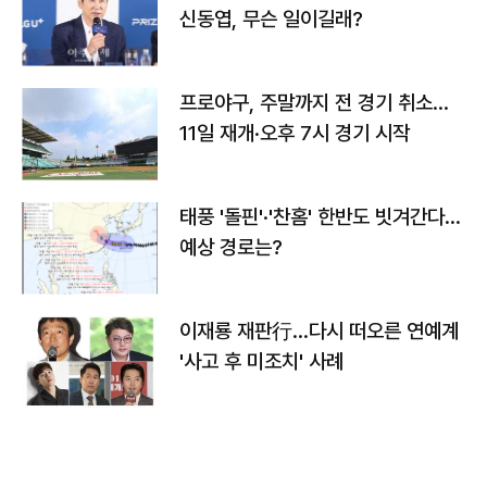
신동엽, 무슨 일이길래?
프로야구, 주말까지 전 경기 취소…
11일 재개·오후 7시 경기 시작
태풍 '돌핀'·'찬홈' 한반도 빗겨간다…
예상 경로는?
이재룡 재판行…다시 떠오른 연예계
'사고 후 미조치' 사례