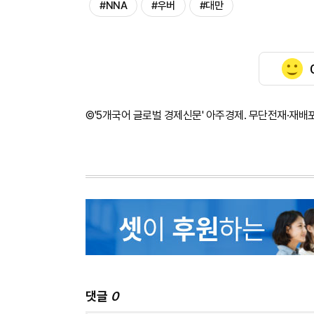
#NNA
#우버
#대만
©'5개국어 글로벌 경제신문' 아주경제. 무단전재·재배
댓글
0