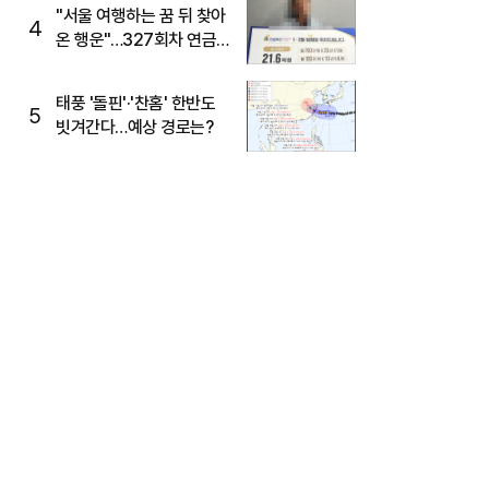
"서울 여행하는 꿈 뒤 찾아
4
온 행운"…327회차 연금
복권720+ 당첨번호조회
주목
태풍 '돌핀'·'찬홈' 한반도
5
빗겨간다…예상 경로는?