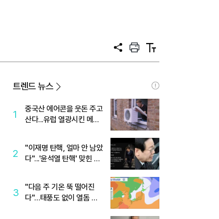
공
프
텍
유
린
스
트
트
크
기
트렌드 뉴스
중국산 에어콘을 웃돈 주고
1
산다...유럽 열광시킨 메이
디
"이재명 탄핵, 얼마 안 남았
2
다"...'윤석열 탄핵' 맞힌 무
당, '성지글' 등장
"다음 주 기온 뚝 떨어진
3
다"…태풍도 없이 열돔 박
살 낸 '이것'