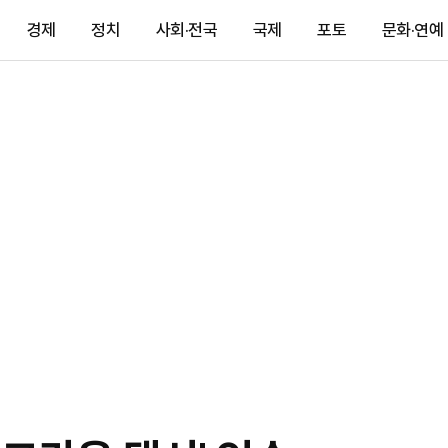
경제
정치
사회·전국
국제
포토
문화·연예