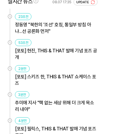
실시간 뉴스
08.07 17:35
UPDATE
23초전
정동영 "북한의 '조선' 호칭, 통일부 방침 아
냐...선 공론화 먼저"
53초전
[포토] 현진, THIS & THAT 발매 기념 포즈 공
개
2분전
[포토] 스키즈 한, THIS & THAT 쇼케이스 포
즈
3분전
추미애 지사 "핵 없는 세상 위해 더 크게 목소
리 내야"
4분전
[포토] 필릭스, THIS & THAT 발매 기념 포즈