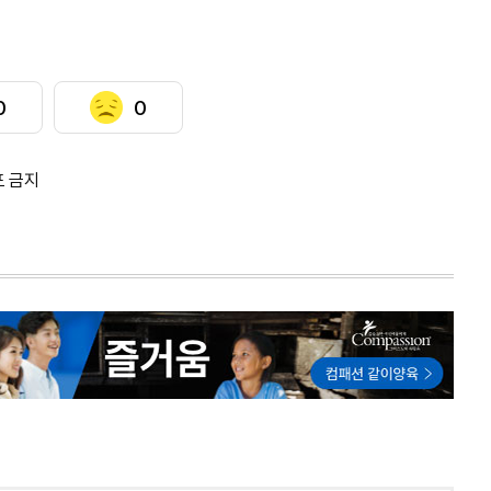
0
0
포 금지