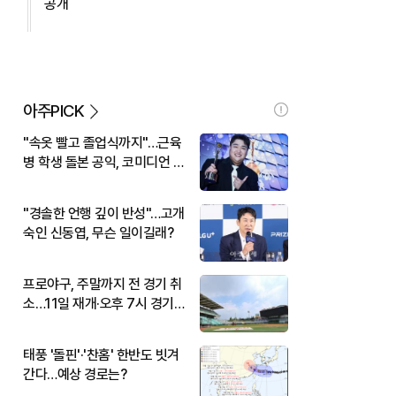
공개
아주PICK
"속옷 빨고 졸업식까지"…근육
병 학생 돌본 공익, 코미디언 김
규원이었다
"경솔한 언행 깊이 반성"…고개
숙인 신동엽, 무슨 일이길래?
프로야구, 주말까지 전 경기 취
소…11일 재개·오후 7시 경기
시작
태풍 '돌핀'·'찬홈' 한반도 빗겨
간다…예상 경로는?