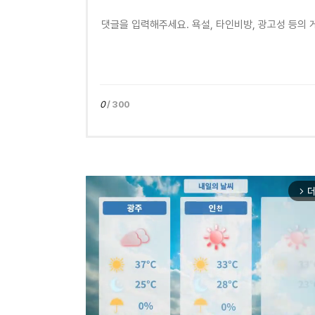
0
/ 300
더
arrow_forward_ios