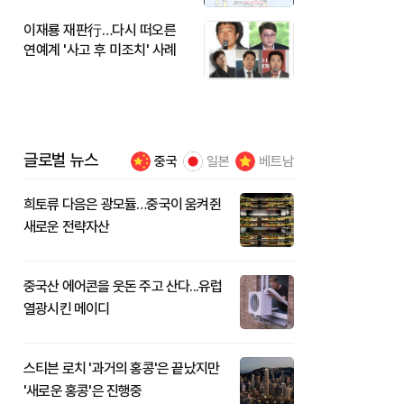
이재룡 재판行…다시 떠오른
연예계 '사고 후 미조치' 사례
글로벌 뉴스
중국
일본
베트남
희토류 다음은 광모듈…중국이 움켜쥔
새로운 전략자산
중국산 에어콘을 웃돈 주고 산다...유럽
열광시킨 메이디
스티븐 로치 '과거의 홍콩'은 끝났지만
'새로운 홍콩'은 진행중