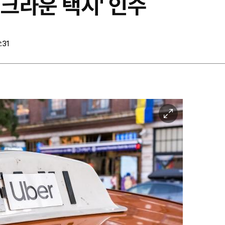
 '크라운 택시' 인수
:31
이
미
지
확
대