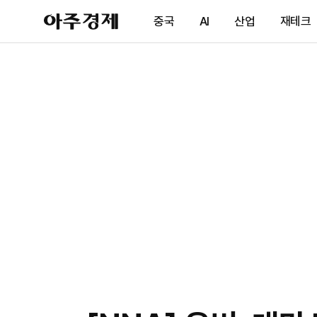
아
중국
AI
산업
재테크
주
경
제