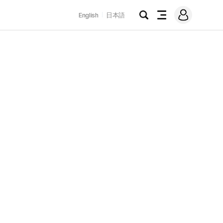
로
English
日本語
그
검
전
인
색
체
메
뉴