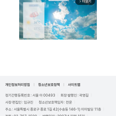
더보기
arrow_forward_ios
Unmute
개인정보처리방침
청소년보호정책
사이트맵
정기간행등록번호 : 서울 아 00493
회장·발행인 : 곽영길
사장·편집인 : 임규진
청소년보호책임자 : 전운
주소 : 서울특별시 종로구 종로 1길 42(수송동 146-1) 이마빌딩 11층