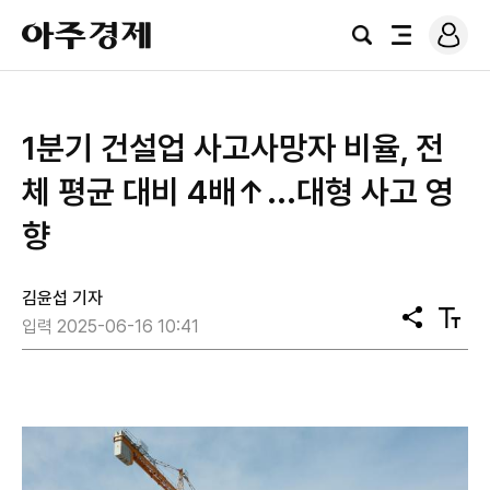
로
아
그
검
전
주
인
색
체
경
메
제
뉴
1분기 건설업 사고사망자 비율, 전
체 평균 대비 4배↑...대형 사고 영
향
김윤섭 기자
공
텍
입력 2025-06-16 10:41
유
스
트
크
기