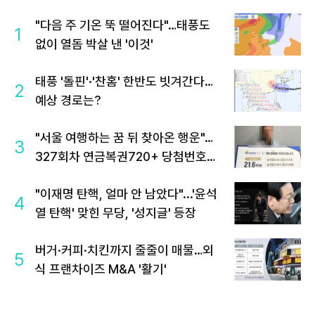
"다음 주 기온 뚝 떨어진다"…태풍도
1
없이 열돔 박살 낸 '이것'
태풍 '돌핀'·'찬홈' 한반도 빗겨간다…
2
예상 경로는?
"서울 여행하는 꿈 뒤 찾아온 행운"…
3
327회차 연금복권720+ 당첨번호조
회 주목
"이재명 탄핵, 얼마 안 남았다"...'윤석
4
열 탄핵' 맞힌 무당, '성지글' 등장
버거·커피·치킨까지 줄줄이 매물…외
5
식 프랜차이즈 M&A '활기'