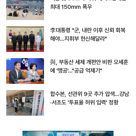
최대 150㎜ 폭우
李대통령 "군, 내란 이후 신뢰 회복
해야…지휘부 헌신해달라"
與, 부동산 세제 개편안 비판 오세훈
에 '맹공'…"공급 억제기"
합수본, 선관위 9곳 추가 압색…강남
·서초도 '투표율 허위 입력' 정황