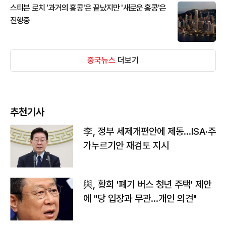
스티븐 로치 '과거의 홍콩'은 끝났지만 '새로운 홍콩'은
진행중
중국뉴스
더보기
추천기사
李, 정부 세제개편안에 제동…ISA·주
가누르기안 재검토 지시
與, 황희 '폐기 버스 청년 주택' 제안
에 "당 입장과 무관…개인 의견"