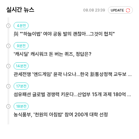
실시간 뉴스
08.08 23:39
UPDATE
4분전
與 "'하늘이법' 여야 공동 발의 괜찮아…그것이 협치"
9분전
'캐시딜' 캐시워크 돈 버는 퀴즈, 정답은?
14분전
관세전쟁 '엔드게임' 윤곽 나오나…한국 新통상정책 교두보 활
용해야
17분전
섬유패션 글로벌 경쟁력 키운다…산업부 15개 과제 180억 지
원
18분전
농식품부, '천원의 아침밥' 참여 200개 대학 선정