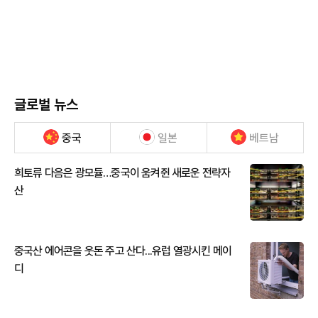
글로벌 뉴스
중국
일본
베트남
희토류 다음은 광모듈…중국이 움켜쥔 새로운 전략자
산
중국산 에어콘을 웃돈 주고 산다...유럽 열광시킨 메이
디