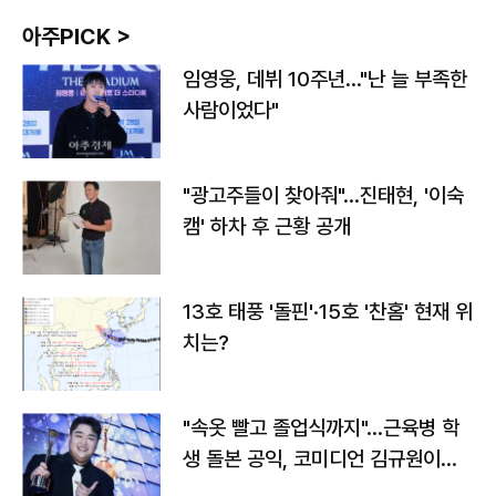
아주PICK >
임영웅, 데뷔 10주년…"난 늘 부족한
사람이었다"
"광고주들이 찾아줘"…진태현, '이숙
캠' 하차 후 근황 공개
13호 태풍 '돌핀'·15호 '찬홈' 현재 위
치는?
"속옷 빨고 졸업식까지"…근육병 학
생 돌본 공익, 코미디언 김규원이었
다