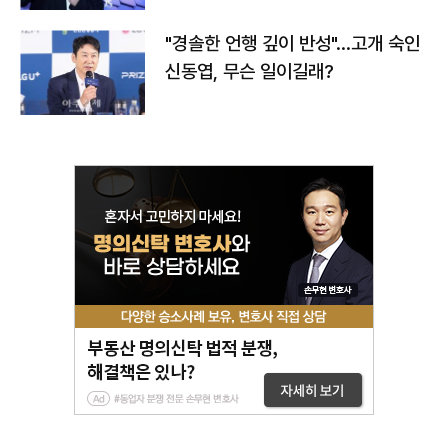
"경솔한 언행 깊이 반성"…고개 숙인
신동엽, 무슨 일이길래?