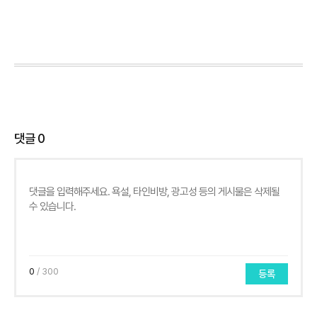
댓글
0
0
/ 300
등록