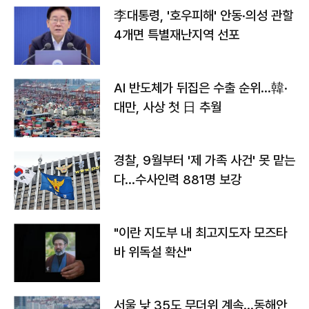
李대통령, '호우피해' 안동·의성 관할
4개면 특별재난지역 선포
AI 반도체가 뒤집은 수출 순위…韓·
대만, 사상 첫 日 추월
경찰, 9월부터 '제 가족 사건' 못 맡는
다…수사인력 881명 보강
"이란 지도부 내 최고지도자 모즈타
바 위독설 확산"
서울 낮 35도 무더위 계속…동해안